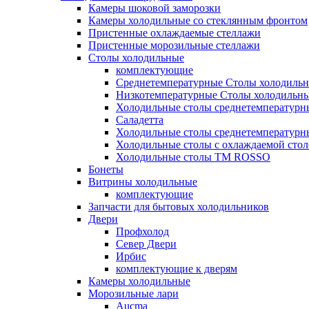
Камеры шоковой заморозки
Камеры холодильные со стеклянным фронтом
Пристенные охлаждаемые стеллажи
Пристенные морозильные стеллажи
Столы холодильные
комплектующие
Среднетемпературные Столы холодиль
Низкотемпературные Столы холодильн
Холодильные столы среднетемпературн
Саладетта
Холодильные столы среднетемпературн
Холодильные столы с охлаждаемой сто
Холодильные столы ТМ ROSSO
Бонеты
Витрины холодильные
комплектующие
Запчасти для бытовых холодильников
Двери
Профхолод
Север Двери
Ирбис
комплектующие к дверям
Камеры холодильные
Морозильные лари
Aucma