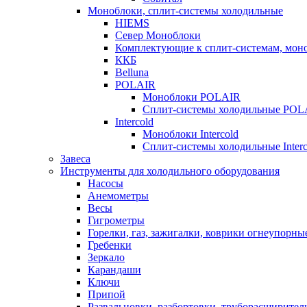
Моноблоки, сплит-системы холодильные
HIEMS
Север Моноблоки
Комплектующие к сплит-системам, моно
ККБ
Belluna
POLAIR
Моноблоки POLAIR
Сплит-системы холодильные POL
Intercold
Моноблоки Intercold
Сплит-системы холодильные Interc
Завеса
Инструменты для холодильного оборудования
Насосы
Анемометры
Весы
Гигрометры
Горелки, газ, зажигалки, коврики огнеупорны
Гребенки
Зеркало
Карандаши
Ключи
Припой
Развальцовки, разбортовки, труборасширител