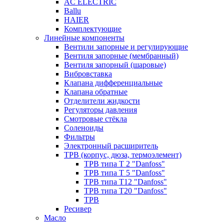
AC ELECTRIC
Ballu
HAIER
Комплектующие
Линейные компоненты
Вентили запорные и регулирующие
Вентиля запорные (мембранный)
Вентиля запорный (шаровые)
Вибровставка
Клапана дифференциальные
Клапана обратные
Отделители жидкости
Регуляторы давления
Смотровые стёкла
Соленоиды
Фильтры
Электронный расширитель
ТРВ (корпус, дюза, термоэлемент)
ТРВ типа Т 2 "Danfoss"
ТРВ типа Т 5 "Danfoss"
ТРВ типа Т12 "Danfoss"
ТРВ типа Т20 "Danfoss"
ТРВ
Ресивер
Масло