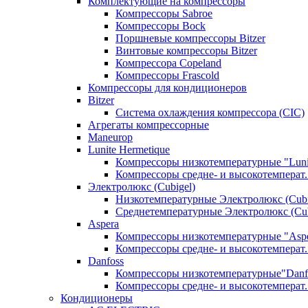
Комплектующие на компрессоры
Компрессоры Sabroe
Компрессоры Bock
Поршневые компрессоры Bitzer
Винтовые компрессоры Bitzer
Компрессора Copeland
Компрессоры Frascold
Компрессоры для кондиционеров
Bitzer
Система охлаждения компрессора (CIC)
Агрегаты компрессорные
Maneurop
Lunite Hermetique
Компрессоры низкотемпературные "Luni
Компрессоры средне- и высокотемперат. 
Электролюкс (Cubigel)
Низкотемпературные Электролюкс (Cubi
Среднетемпературные Электролюкс (Cub
Aspera
Компрессоры низкотемпературные "Asp
Компрессоры средне- и высокотемперат.
Danfoss
Компрессоры низкотемпературные"Danf
Компрессоры средне- и высокотемперат.
Кондиционеры