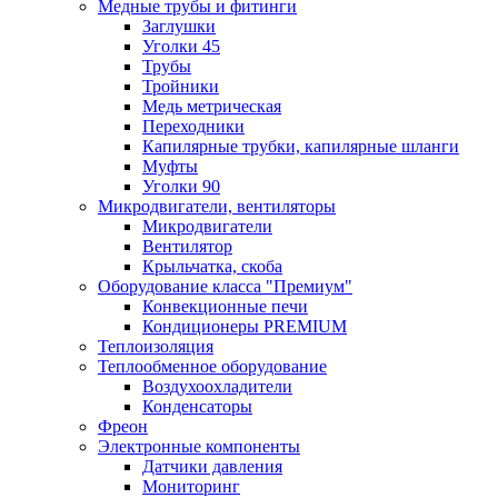
Медные трубы и фитинги
Заглушки
Уголки 45
Трубы
Тройники
Медь метрическая
Переходники
Капилярные трубки, капилярные шланги
Муфты
Уголки 90
Микродвигатели, вентиляторы
Микродвигатели
Вентилятор
Крыльчатка, скоба
Оборудование класса "Премиум"
Конвекционные печи
Кондиционеры PREMIUM
Теплоизоляция
Теплообменное оборудование
Воздухоохладители
Конденсаторы
Фреон
Электронные компоненты
Датчики давления
Мониторинг