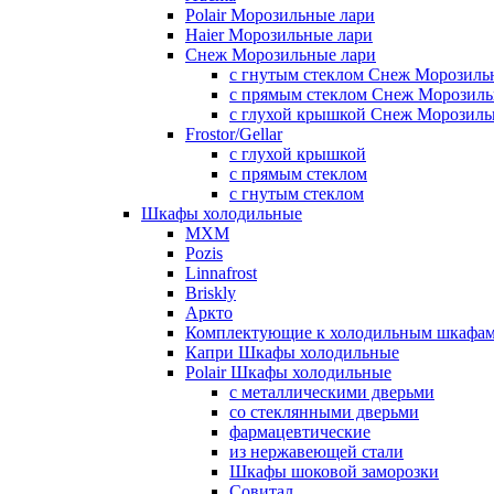
Polair Морозильные лари
Haier Морозильные лари
Снеж Морозильные лари
с гнутым стеклом Снеж Морозиль
с прямым стеклом Снеж Морозиль
с глухой крышкой Снеж Морозиль
Frostor/Gellar
с глухой крышкой
с прямым стеклом
с гнутым стеклом
Шкафы холодильные
МХМ
Pozis
Linnafrost
Briskly
Аркто
Комплектующие к холодильным шкафа
Капри Шкафы холодильные
Polair Шкафы холодильные
с металлическими дверьми
со стеклянными дверьми
фармацевтические
из нержавеющей стали
Шкафы шоковой заморозки
Совитал