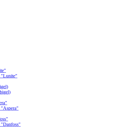
te"
"Lunite"
gel)
igel)
era"
 "Aspera"
oss"
 "Danfoss"