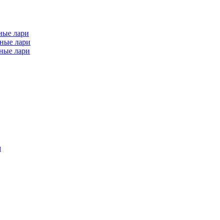
ные лари
ные лари
ные лари
м