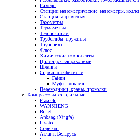
Римеры
Станции манометрические, манометры, колле
Станция заправочная
Тахометры
Термометры
Течеискатели
Трубогибы, пружины
Труборезы
Флюс
Химические компоненты
Цилиндры заправочные
Шланги
Сервисные фитинги
Гайки
Муфты локринга
Переходники, краны, проколки
Компрессоры холодильные
Frascold
WANSHENG
Belief
Ankang (Xingfa)
Invotech
Copeland
Атлант. Беларусь