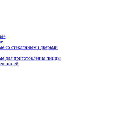
ные
ые
ые со стеклянными дверьми
ые для приготовления пиццы
лешницей