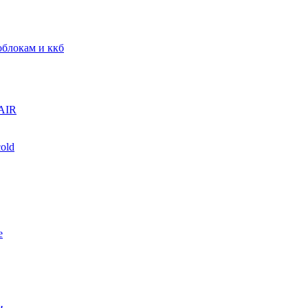
блокам и ккб
AIR
old
е
и