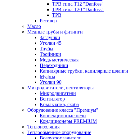
ТРВ типа Т12 "Danfoss"
ТРВ типа Т20 "Danfoss"
ТРВ
Ресивер
Масло
Медные трубы и фитинги
Заглушки
Уголки 45
Трубы
Тройники
Медь метрическая
Переходники
Капилярные трубки, капилярные шланги
Муфты
Уголки 90
Микродвигатели, вентиляторы
Микродвигатели
Вентилятор
Крыльчатка, скоба
Оборудование класса "Премиум"
Конвекционные печи
Кондиционеры PREMIUM
Теплоизоляция
Теплообменное оборудование
Воздухоохладители