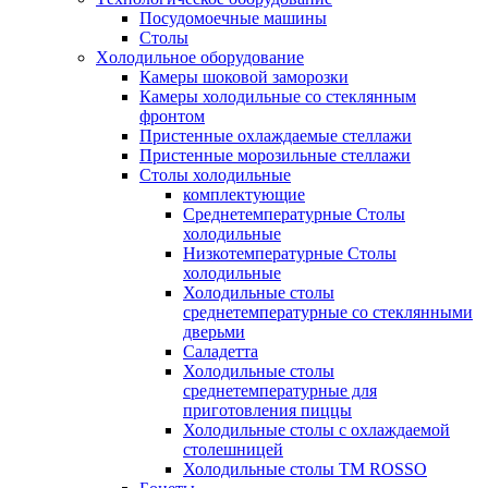
Посудомоечные машины
Столы
Xолодильное оборудование
Камеры шоковой заморозки
Камеры холодильные со стеклянным
фронтом
Пристенные охлаждаемые стеллажи
Пристенные морозильные стеллажи
Столы холодильные
комплектующие
Среднетемпературные Столы
холодильные
Низкотемпературные Столы
холодильные
Холодильные столы
среднетемпературные со стеклянными
дверьми
Саладетта
Холодильные столы
среднетемпературные для
приготовления пиццы
Холодильные столы с охлаждаемой
столешницей
Холодильные столы ТМ ROSSO