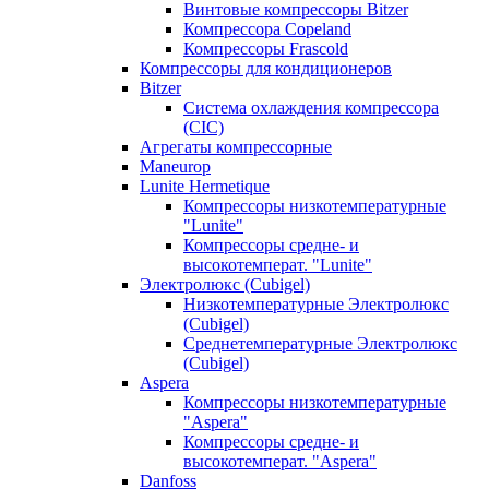
Винтовые компрессоры Bitzer
Компрессора Copeland
Компрессоры Frascold
Компрессоры для кондиционеров
Bitzer
Система охлаждения компрессора
(CIC)
Агрегаты компрессорные
Maneurop
Lunite Hermetique
Компрессоры низкотемпературные
"Lunite"
Компрессоры средне- и
высокотемперат. "Lunite"
Электролюкс (Cubigel)
Низкотемпературные Электролюкс
(Cubigel)
Среднетемпературные Электролюкс
(Cubigel)
Aspera
Компрессоры низкотемпературные
"Aspera"
Компрессоры средне- и
высокотемперат. "Aspera"
Danfoss