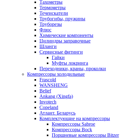
Тахометры
Термометры
Течеискатели
Трубогибы, пружины
Труборезы
Флюс
Химические компоненты
Цилиндры заправочные
Шланги
Сервисные фитинги
Гайки
Муфты локринга
Переходники, краны, проколки
Компрессоры холодильные
Frascold
WANSHENG
Belief
Ankang (Xingfa)
Invotech
Copeland
Атлант. Беларусь
Комплектующие на компрессоры
Компрессоры Sabroe
Компрессоры Bock
Поршневые компрессоры Bitzer