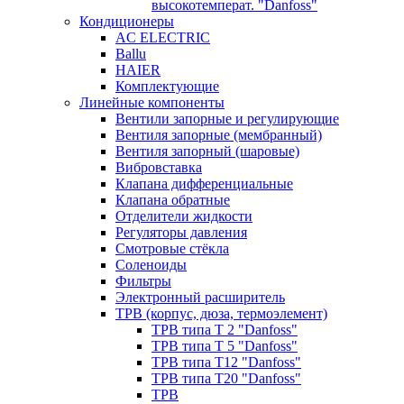
высокотемперат. "Danfoss"
Кондиционеры
AC ELECTRIC
Ballu
HAIER
Комплектующие
Линейные компоненты
Вентили запорные и регулирующие
Вентиля запорные (мембранный)
Вентиля запорный (шаровые)
Вибровставка
Клапана дифференциальные
Клапана обратные
Отделители жидкости
Регуляторы давления
Смотровые стёкла
Соленоиды
Фильтры
Электронный расширитель
ТРВ (корпус, дюза, термоэлемент)
ТРВ типа Т 2 "Danfoss"
ТРВ типа Т 5 "Danfoss"
ТРВ типа Т12 "Danfoss"
ТРВ типа Т20 "Danfoss"
ТРВ