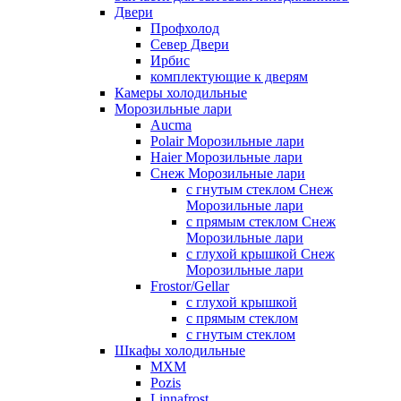
Двери
Профхолод
Север Двери
Ирбис
комплектующие к дверям
Камеры холодильные
Морозильные лари
Aucma
Polair Морозильные лари
Haier Морозильные лари
Снеж Морозильные лари
с гнутым стеклом Снеж
Морозильные лари
с прямым стеклом Снеж
Морозильные лари
с глухой крышкой Снеж
Морозильные лари
Frostor/Gellar
с глухой крышкой
с прямым стеклом
с гнутым стеклом
Шкафы холодильные
МХМ
Pozis
Linnafrost