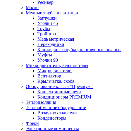
Ресивер
Масло
Медные трубы и фитинги
Заглушки
Уголки 45
Трубы
Тройники
Медь метрическая
Переходники
Капилярные трубки, капилярные шланги
Муфты
Уголки 90
Микродвигатели, вентиляторы
Микродвигатели
Вентилятор
Крыльчатка, скоба
Оборудование класса "Премиум"
Конвекционные печи
Кондиционеры PREMIUM
Теплоизоляция
Теплообменное оборудование
Воздухоохладители
Конденсаторы
Фреон
Электронные компоненты