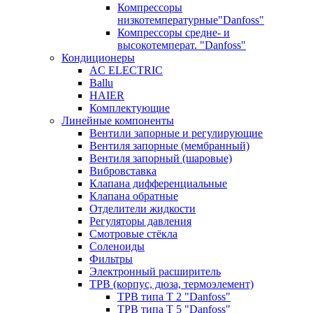
Компрессоры
низкотемпературные"Danfoss"
Компрессоры средне- и
высокотемперат. "Danfoss"
Кондиционеры
AC ELECTRIC
Ballu
HAIER
Комплектующие
Линейные компоненты
Вентили запорные и регулирующие
Вентиля запорные (мембранный)
Вентиля запорный (шаровые)
Вибровставка
Клапана дифференциальные
Клапана обратные
Отделители жидкости
Регуляторы давления
Смотровые стёкла
Соленоиды
Фильтры
Электронный расширитель
ТРВ (корпус, дюза, термоэлемент)
ТРВ типа Т 2 "Danfoss"
ТРВ типа Т 5 "Danfoss"