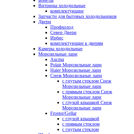
Бонеты
Витрины холодильные
комплектующие
Запчасти для бытовых холодильников
Двери
Профхолод
Север Двери
Ирбис
комплектующие к дверям
Камеры холодильные
Морозильные лари
Aucma
Polair Морозильные лари
Haier Морозильные лари
Снеж Морозильные лари
с гнутым стеклом Снеж
Морозильные лари
с прямым стеклом Снеж
Морозильные лари
с глухой крышкой Снеж
Морозильные лари
Frostor/Gellar
с глухой крышкой
с прямым стеклом
с гнутым стеклом