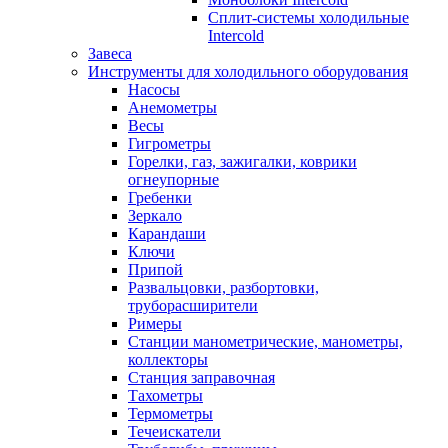
Сплит-системы холодильные
Intercold
Завеса
Инструменты для холодильного оборудования
Насосы
Анемометры
Весы
Гигрометры
Горелки, газ, зажигалки, коврики
огнеупорные
Гребенки
Зеркало
Карандаши
Ключи
Припой
Развальцовки, разбортовки,
труборасширители
Римеры
Станции манометрические, манометры,
коллекторы
Станция заправочная
Тахометры
Термометры
Течеискатели