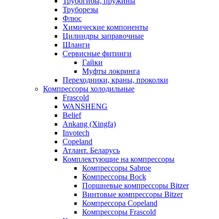
Трубогибы, пружины
Труборезы
Флюс
Химические компоненты
Цилиндры заправочные
Шланги
Сервисные фитинги
Гайки
Муфты локринга
Переходники, краны, проколки
Компрессоры холодильные
Frascold
WANSHENG
Belief
Ankang (Xingfa)
Invotech
Copeland
Атлант. Беларусь
Комплектующие на компрессоры
Компрессоры Sabroe
Компрессоры Bock
Поршневые компрессоры Bitzer
Винтовые компрессоры Bitzer
Компрессора Copeland
Компрессоры Frascold