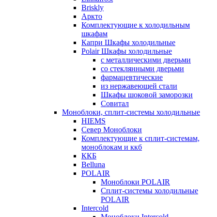
Briskly
Аркто
Комплектующие к холодильным
шкафам
Капри Шкафы холодильные
Polair Шкафы холодильные
с металлическими дверьми
со стеклянными дверьми
фармацевтические
из нержавеющей стали
Шкафы шоковой заморозки
Совитал
Моноблоки, сплит-системы холодильные
HIEMS
Север Моноблоки
Комплектующие к сплит-системам,
моноблокам и ккб
ККБ
Belluna
POLAIR
Моноблоки POLAIR
Сплит-системы холодильные
POLAIR
Intercold
Моноблоки Intercold