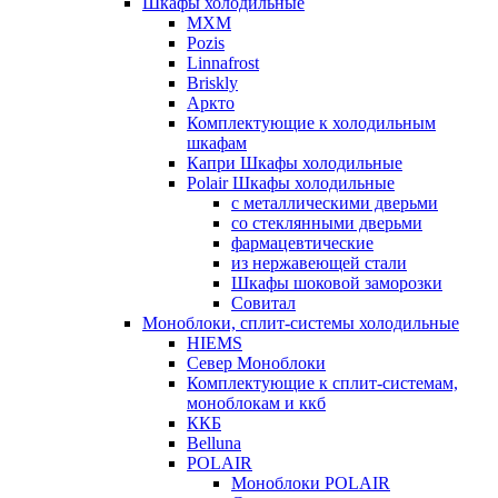
Шкафы холодильные
МХМ
Pozis
Linnafrost
Briskly
Аркто
Комплектующие к холодильным
шкафам
Капри Шкафы холодильные
Polair Шкафы холодильные
с металлическими дверьми
со стеклянными дверьми
фармацевтические
из нержавеющей стали
Шкафы шоковой заморозки
Совитал
Моноблоки, сплит-системы холодильные
HIEMS
Север Моноблоки
Комплектующие к сплит-системам,
моноблокам и ккб
ККБ
Belluna
POLAIR
Моноблоки POLAIR