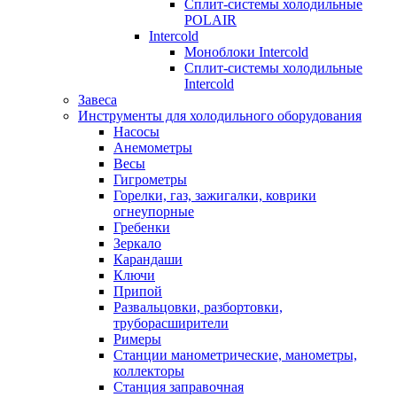
Сплит-системы холодильные
POLAIR
Intercold
Моноблоки Intercold
Сплит-системы холодильные
Intercold
Завеса
Инструменты для холодильного оборудования
Насосы
Анемометры
Весы
Гигрометры
Горелки, газ, зажигалки, коврики
огнеупорные
Гребенки
Зеркало
Карандаши
Ключи
Припой
Развальцовки, разбортовки,
труборасширители
Римеры
Станции манометрические, манометры,
коллекторы
Станция заправочная