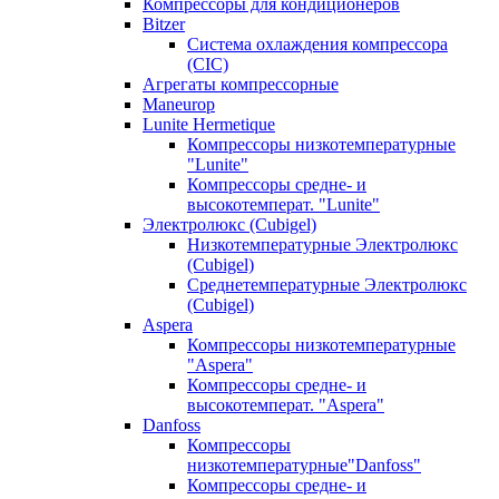
Компрессоры для кондиционеров
Bitzer
Система охлаждения компрессора
(CIC)
Агрегаты компрессорные
Maneurop
Lunite Hermetique
Компрессоры низкотемпературные
"Lunite"
Компрессоры средне- и
высокотемперат. "Lunite"
Электролюкс (Cubigel)
Низкотемпературные Электролюкс
(Cubigel)
Среднетемпературные Электролюкс
(Cubigel)
Aspera
Компрессоры низкотемпературные
"Aspera"
Компрессоры средне- и
высокотемперат. "Aspera"
Danfoss
Компрессоры
низкотемпературные"Danfoss"
Компрессоры средне- и