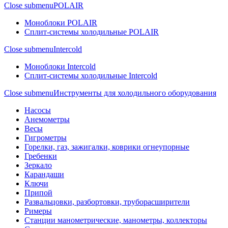
Close submenu
POLAIR
Моноблоки POLAIR
Сплит-системы холодильные POLAIR
Close submenu
Intercold
Моноблоки Intercold
Сплит-системы холодильные Intercold
Close submenu
Инструменты для холодильного оборудования
Насосы
Анемометры
Весы
Гигрометры
Горелки, газ, зажигалки, коврики огнеупорные
Гребенки
Зеркало
Карандаши
Ключи
Припой
Развальцовки, разбортовки, труборасширители
Римеры
Станции манометрические, манометры, коллекторы