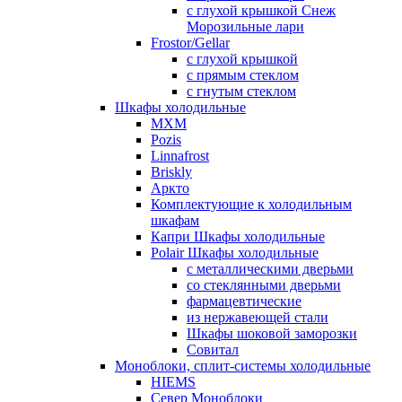
с глухой крышкой Снеж
Морозильные лари
Frostor/Gellar
с глухой крышкой
с прямым стеклом
с гнутым стеклом
Шкафы холодильные
МХМ
Pozis
Linnafrost
Briskly
Аркто
Комплектующие к холодильным
шкафам
Капри Шкафы холодильные
Polair Шкафы холодильные
с металлическими дверьми
со стеклянными дверьми
фармацевтические
из нержавеющей стали
Шкафы шоковой заморозки
Совитал
Моноблоки, сплит-системы холодильные
HIEMS
Север Моноблоки