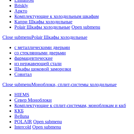
Linnafrost
Briskly
Аркто
Комплектующие к холодильным шкафам
Капри Шкафы холодильные
Polair Шкафы холодильные
Open submenu
Close submenu
Polair Шкафы холодильные
с металлическими дверьми
со стеклянными дверьми
фармацевтические
из нержавеющей стали
Шкафы шоковой заморозки
Совитал
Close submenu
Моноблоки, сплит-системы холодильные
HIEMS
Север Моноблоки
Комплектующие к сплит-системам, моноблокам и ккб
ККБ
Belluna
POLAIR
Open submenu
Intercold
Open submenu