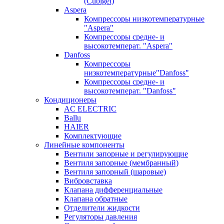
(Cubigel)
Aspera
Компрессоры низкотемпературные
"Aspera"
Компрессоры средне- и
высокотемперат. "Aspera"
Danfoss
Компрессоры
низкотемпературные"Danfoss"
Компрессоры средне- и
высокотемперат. "Danfoss"
Кондиционеры
AC ELECTRIC
Ballu
HAIER
Комплектующие
Линейные компоненты
Вентили запорные и регулирующие
Вентиля запорные (мембранный)
Вентиля запорный (шаровые)
Вибровставка
Клапана дифференциальные
Клапана обратные
Отделители жидкости
Регуляторы давления