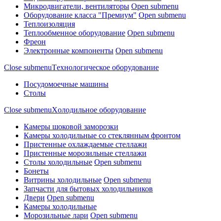
Микродвигатели, вентиляторы
Open submenu
Оборудование класса "Премиум"
Open submenu
Теплоизоляция
Теплообменное оборудование
Open submenu
Фреон
Электронные компоненты
Open submenu
Close submenu
Tехнологическое оборудование
Посудомоечные машины
Столы
Close submenu
Xолодильное оборудование
Камеры шоковой заморозки
Камеры холодильные со стеклянным фронтом
Пристенные охлаждаемые стеллажи
Пристенные морозильные стеллажи
Столы холодильные
Open submenu
Бонеты
Витрины холодильные
Open submenu
Запчасти для бытовых холодильников
Двери
Open submenu
Камеры холодильные
Морозильные лари
Open submenu