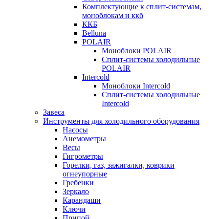
Комплектующие к сплит-системам,
моноблокам и ккб
ККБ
Belluna
POLAIR
Моноблоки POLAIR
Сплит-системы холодильные
POLAIR
Intercold
Моноблоки Intercold
Сплит-системы холодильные
Intercold
Завеса
Инструменты для холодильного оборудования
Насосы
Анемометры
Весы
Гигрометры
Горелки, газ, зажигалки, коврики
огнеупорные
Гребенки
Зеркало
Карандаши
Ключи
Припой