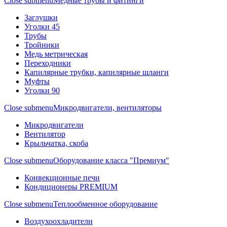
Close submenu
Медные трубы и фитинги
Заглушки
Уголки 45
Трубы
Тройники
Медь метрическая
Переходники
Капилярные трубки, капилярные шланги
Муфты
Уголки 90
Close submenu
Микродвигатели, вентиляторы
Микродвигатели
Вентилятор
Крыльчатка, скоба
Close submenu
Оборудование класса "Премиум"
Конвекционные печи
Кондиционеры PREMIUM
Close submenu
Теплообменное оборудование
Воздухоохладители