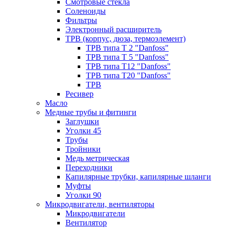
Смотровые стёкла
Соленоиды
Фильтры
Электронный расширитель
ТРВ (корпус, дюза, термоэлемент)
ТРВ типа Т 2 "Danfoss"
ТРВ типа Т 5 "Danfoss"
ТРВ типа Т12 "Danfoss"
ТРВ типа Т20 "Danfoss"
ТРВ
Ресивер
Масло
Медные трубы и фитинги
Заглушки
Уголки 45
Трубы
Тройники
Медь метрическая
Переходники
Капилярные трубки, капилярные шланги
Муфты
Уголки 90
Микродвигатели, вентиляторы
Микродвигатели
Вентилятор