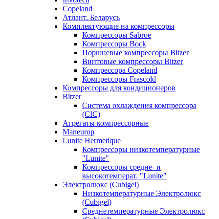
Copeland
Атлант. Беларусь
Комплектующие на компрессоры
Компрессоры Sabroe
Компрессоры Bock
Поршневые компрессоры Bitzer
Винтовые компрессоры Bitzer
Компрессора Copeland
Компрессоры Frascold
Компрессоры для кондиционеров
Bitzer
Система охлаждения компрессора
(CIC)
Агрегаты компрессорные
Maneurop
Lunite Hermetique
Компрессоры низкотемпературные
"Lunite"
Компрессоры средне- и
высокотемперат. "Lunite"
Электролюкс (Cubigel)
Низкотемпературные Электролюкс
(Cubigel)
Среднетемпературные Электролюкс