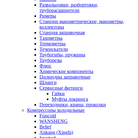
Развальцовки, разбортовки,
труборасширители
Римеры
Станции манометрические, манометры,
коллекторы
Станция заправочная
Тахометры
Термометры
Течеискатели
Трубогибы, пружины
Труборезы
Флюс
Химические компоненты
Цилиндры заправочные
Шланги
Сервисные фитинги
Гайки
Муфты локринга
Переходники, краны, проколки
Компрессоры холодильные
Frascold
WANSHENG
Belief
Ankang (Xingfa)
Invotech