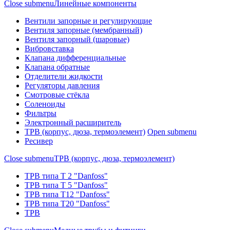
Close submenu
Линейные компоненты
Вентили запорные и регулирующие
Вентиля запорные (мембранный)
Вентиля запорный (шаровые)
Вибровставка
Клапана дифференциальные
Клапана обратные
Отделители жидкости
Регуляторы давления
Смотровые стёкла
Соленоиды
Фильтры
Электронный расширитель
ТРВ (корпус, дюза, термоэлемент)
Open submenu
Ресивер
Close submenu
ТРВ (корпус, дюза, термоэлемент)
ТРВ типа Т 2 "Danfoss"
ТРВ типа Т 5 "Danfoss"
ТРВ типа Т12 "Danfoss"
ТРВ типа Т20 "Danfoss"
ТРВ