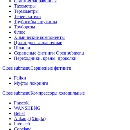
Станция заправочная
Тахометры
Термометры
Течеискатели
Трубогибы, пружины
Труборезы
Флюс
Химические компоненты
Цилиндры заправочные
Шланги
Сервисные фитинги
Open submenu
Переходники, краны, проколки
Close submenu
Сервисные фитинги
Гайки
Муфты локринга
Close submenu
Компрессоры холодильные
Frascold
WANSHENG
Belief
Ankang (Xingfa)
Invotech
Copeland