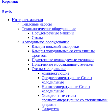
Корзина:
0 руб.
Интернет-магазин
Tепловые насосы
Tехнологическое оборудование
Посудомоечные машины
Столы
Xолодильное оборудование
Камеры шоковой заморозки
Камеры холодильные со стеклянным
фронтом
Пристенные охлаждаемые стеллажи
Пристенные морозильные стеллажи
Столы холодильные
комплектующие
Среднетемпературные Столы
холодильные
Низкотемпературные Столы
холодильные
Холодильные столы
среднетемпературные со стеклянными
дверьми
Саладетта