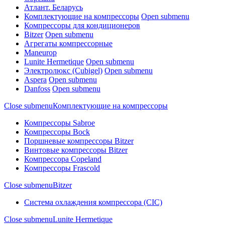
Атлант. Беларусь
Комплектующие на компрессоры
Open submenu
Компрессоры для кондиционеров
Bitzer
Open submenu
Агрегаты компрессорные
Maneurop
Lunite Hermetique
Open submenu
Электролюкс (Cubigel)
Open submenu
Aspera
Open submenu
Danfoss
Open submenu
Close submenu
Комплектующие на компрессоры
Компрессоры Sabroe
Компрессоры Bock
Поршневые компрессоры Bitzer
Винтовые компрессоры Bitzer
Компрессора Copeland
Компрессоры Frascold
Close submenu
Bitzer
Система охлаждения компрессора (CIC)
Close submenu
Lunite Hermetique