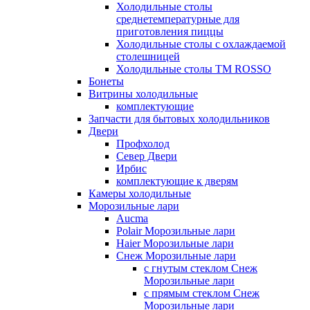
Холодильные столы
среднетемпературные для
приготовления пиццы
Холодильные столы с охлаждаемой
столешницей
Холодильные столы ТМ ROSSO
Бонеты
Витрины холодильные
комплектующие
Запчасти для бытовых холодильников
Двери
Профхолод
Север Двери
Ирбис
комплектующие к дверям
Камеры холодильные
Морозильные лари
Aucma
Polair Морозильные лари
Haier Морозильные лари
Снеж Морозильные лари
с гнутым стеклом Снеж
Морозильные лари
с прямым стеклом Снеж
Морозильные лари