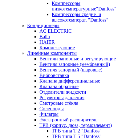
Компрессоры
низкотемпературные"Danfoss"
Компрессоры средне- и
высокотемперат. "Danfoss"
Кондиционеры
AC ELECTRIC
Ballu
HAIER
Комплектующие
Линейные компоненты
Вентили запорные и регулирующие
Вентиля запорные (мембранный)
Вентиля запорный (шаровые)
Вибровставка
Клапана дифференциальные
Клапана обратные
Отделители жидкости
Регуляторы давления
Смотровые стёкла
Соленоиды
Фильтры
Электронный расширитель
ТРВ (корпус, дюза, термоэлемент)
ТРВ типа Т 2 "Danfoss"
ТРВ типа Т 5 "Danfoss"