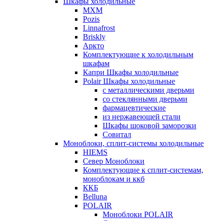
Шкафы холодильные
МХМ
Pozis
Linnafrost
Briskly
Аркто
Комплектующие к холодильным
шкафам
Капри Шкафы холодильные
Polair Шкафы холодильные
с металлическими дверьми
со стеклянными дверьми
фармацевтические
из нержавеющей стали
Шкафы шоковой заморозки
Совитал
Моноблоки, сплит-системы холодильные
HIEMS
Север Моноблоки
Комплектующие к сплит-системам,
моноблокам и ккб
ККБ
Belluna
POLAIR
Моноблоки POLAIR