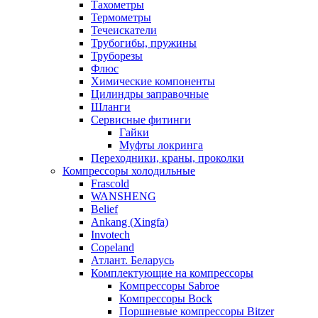
Тахометры
Термометры
Течеискатели
Трубогибы, пружины
Труборезы
Флюс
Химические компоненты
Цилиндры заправочные
Шланги
Сервисные фитинги
Гайки
Муфты локринга
Переходники, краны, проколки
Компрессоры холодильные
Frascold
WANSHENG
Belief
Ankang (Xingfa)
Invotech
Copeland
Атлант. Беларусь
Комплектующие на компрессоры
Компрессоры Sabroe
Компрессоры Bock
Поршневые компрессоры Bitzer