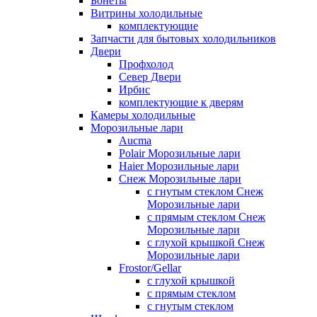
Бонеты
Витрины холодильные
комплектующие
Запчасти для бытовых холодильников
Двери
Профхолод
Север Двери
Ирбис
комплектующие к дверям
Камеры холодильные
Морозильные лари
Aucma
Polair Морозильные лари
Haier Морозильные лари
Снеж Морозильные лари
с гнутым стеклом Снеж
Морозильные лари
с прямым стеклом Снеж
Морозильные лари
с глухой крышкой Снеж
Морозильные лари
Frostor/Gellar
с глухой крышкой
с прямым стеклом
с гнутым стеклом