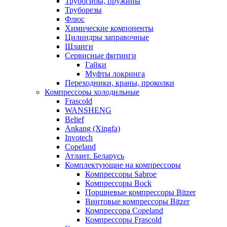
Трубогибы, пружины
Труборезы
Флюс
Химические компоненты
Цилиндры заправочные
Шланги
Сервисные фитинги
Гайки
Муфты локринга
Переходники, краны, проколки
Компрессоры холодильные
Frascold
WANSHENG
Belief
Ankang (Xingfa)
Invotech
Copeland
Атлант. Беларусь
Комплектующие на компрессоры
Компрессоры Sabroe
Компрессоры Bock
Поршневые компрессоры Bitzer
Винтовые компрессоры Bitzer
Компрессора Copeland
Компрессоры Frascold