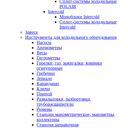
Сплит-системы холодильные
POLAIR
Intercold
Моноблоки Intercold
Сплит-системы холодильные
Intercold
Завеса
Инструменты для холодильного оборудования
Насосы
Анемометры
Весы
Гигрометры
Горелки, газ, зажигалки, коврики
огнеупорные
Гребенки
Зеркало
Карандаши
Ключи
Припой
Развальцовки, разбортовки,
труборасширители
Римеры
Станции манометрические, манометры,
коллекторы
Станция заправочная