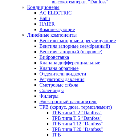
высокотемперат. "Danfoss"
Кондиционеры
AC ELECTRIC
Ballu
HAIER
Комплектующие
Линейные компоненты
Вентили запорные и регулирующие
Вентиля запорные (мембранный)
Вентиля запорный (шаровые)
Вибровставка
Клапана дифференциальные
Клапана обратные
Отделители жидкости
Регуляторы давления
Смотровые стёкла
Соленоиды
Фильтры
Электронный расширитель
ТРВ (корпус, дюза, термоэлемент)
ТРВ типа Т 2 "Danfoss"
ТРВ типа Т 5 "Danfoss"
ТРВ типа Т12 "Danfoss"
ТРВ типа Т20 "Danfoss"
ТРВ