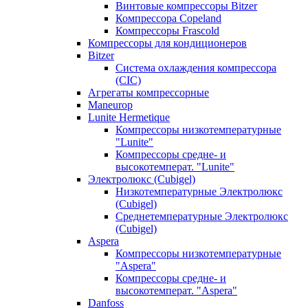
Винтовые компрессоры Bitzer
Компрессора Copeland
Компрессоры Frascold
Компрессоры для кондиционеров
Bitzer
Система охлаждения компрессора
(CIC)
Агрегаты компрессорные
Maneurop
Lunite Hermetique
Компрессоры низкотемпературные
"Lunite"
Компрессоры средне- и
высокотемперат. "Lunite"
Электролюкс (Cubigel)
Низкотемпературные Электролюкс
(Cubigel)
Среднетемпературные Электролюкс
(Cubigel)
Aspera
Компрессоры низкотемпературные
"Aspera"
Компрессоры средне- и
высокотемперат. "Aspera"
Danfoss