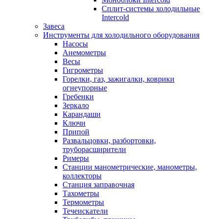
Сплит-системы холодильные
Intercold
Завеса
Инструменты для холодильного оборудования
Насосы
Анемометры
Весы
Гигрометры
Горелки, газ, зажигалки, коврики
огнеупорные
Гребенки
Зеркало
Карандаши
Ключи
Припой
Развальцовки, разбортовки,
труборасширители
Римеры
Станции манометрические, манометры,
коллекторы
Станция заправочная
Тахометры
Термометры
Течеискатели