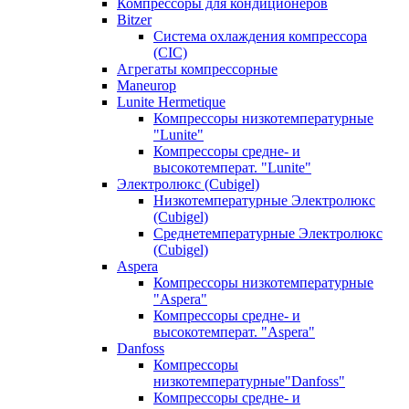
Компрессоры для кондиционеров
Bitzer
Система охлаждения компрессора
(CIC)
Агрегаты компрессорные
Maneurop
Lunite Hermetique
Компрессоры низкотемпературные
"Lunite"
Компрессоры средне- и
высокотемперат. "Lunite"
Электролюкс (Cubigel)
Низкотемпературные Электролюкс
(Cubigel)
Среднетемпературные Электролюкс
(Cubigel)
Aspera
Компрессоры низкотемпературные
"Aspera"
Компрессоры средне- и
высокотемперат. "Aspera"
Danfoss
Компрессоры
низкотемпературные"Danfoss"
Компрессоры средне- и