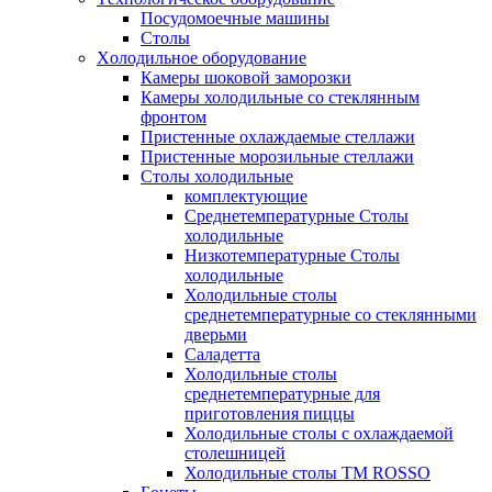
Посудомоечные машины
Столы
Xолодильное оборудование
Камеры шоковой заморозки
Камеры холодильные со стеклянным
фронтом
Пристенные охлаждаемые стеллажи
Пристенные морозильные стеллажи
Столы холодильные
комплектующие
Среднетемпературные Столы
холодильные
Низкотемпературные Столы
холодильные
Холодильные столы
среднетемпературные со стеклянными
дверьми
Саладетта
Холодильные столы
среднетемпературные для
приготовления пиццы
Холодильные столы с охлаждаемой
столешницей
Холодильные столы ТМ ROSSO