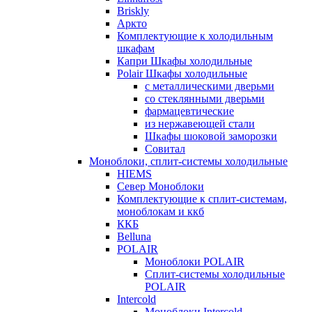
Briskly
Аркто
Комплектующие к холодильным
шкафам
Капри Шкафы холодильные
Polair Шкафы холодильные
с металлическими дверьми
со стеклянными дверьми
фармацевтические
из нержавеющей стали
Шкафы шоковой заморозки
Совитал
Моноблоки, сплит-системы холодильные
HIEMS
Север Моноблоки
Комплектующие к сплит-системам,
моноблокам и ккб
ККБ
Belluna
POLAIR
Моноблоки POLAIR
Сплит-системы холодильные
POLAIR
Intercold
Моноблоки Intercold