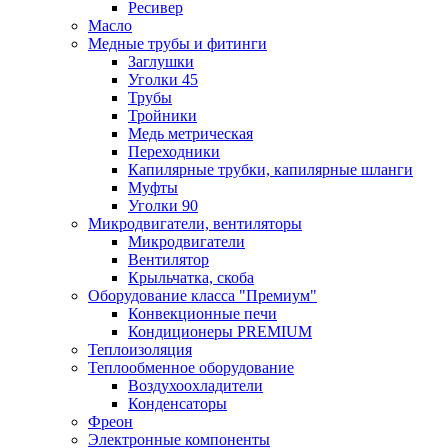
Ресивер
Масло
Медные трубы и фитинги
Заглушки
Уголки 45
Трубы
Тройники
Медь метрическая
Переходники
Капилярные трубки, капилярные шланги
Муфты
Уголки 90
Микродвигатели, вентиляторы
Микродвигатели
Вентилятор
Крыльчатка, скоба
Оборудование класса "Премиум"
Конвекционные печи
Кондиционеры PREMIUM
Теплоизоляция
Теплообменное оборудование
Воздухоохладители
Конденсаторы
Фреон
Электронные компоненты