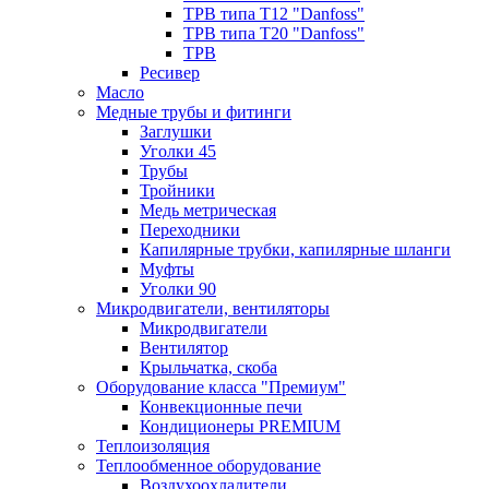
ТРВ типа Т12 "Danfoss"
ТРВ типа Т20 "Danfoss"
ТРВ
Ресивер
Масло
Медные трубы и фитинги
Заглушки
Уголки 45
Трубы
Тройники
Медь метрическая
Переходники
Капилярные трубки, капилярные шланги
Муфты
Уголки 90
Микродвигатели, вентиляторы
Микродвигатели
Вентилятор
Крыльчатка, скоба
Оборудование класса "Премиум"
Конвекционные печи
Кондиционеры PREMIUM
Теплоизоляция
Теплообменное оборудование
Воздухоохладители