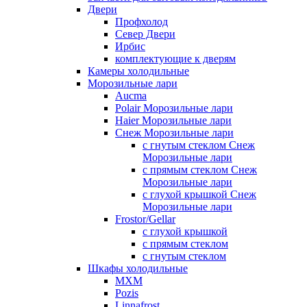
Двери
Профхолод
Север Двери
Ирбис
комплектующие к дверям
Камеры холодильные
Морозильные лари
Aucma
Polair Морозильные лари
Haier Морозильные лари
Снеж Морозильные лари
с гнутым стеклом Снеж
Морозильные лари
с прямым стеклом Снеж
Морозильные лари
с глухой крышкой Снеж
Морозильные лари
Frostor/Gellar
с глухой крышкой
с прямым стеклом
с гнутым стеклом
Шкафы холодильные
МХМ
Pozis
Linnafrost