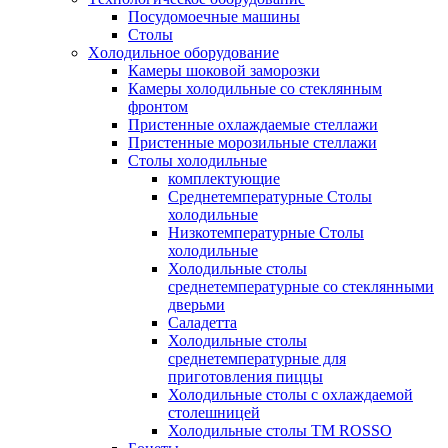
Посудомоечные машины
Столы
Xолодильное оборудование
Камеры шоковой заморозки
Камеры холодильные со стеклянным
фронтом
Пристенные охлаждаемые стеллажи
Пристенные морозильные стеллажи
Столы холодильные
комплектующие
Среднетемпературные Столы
холодильные
Низкотемпературные Столы
холодильные
Холодильные столы
среднетемпературные со стеклянными
дверьми
Саладетта
Холодильные столы
среднетемпературные для
приготовления пиццы
Холодильные столы с охлаждаемой
столешницей
Холодильные столы ТМ ROSSO