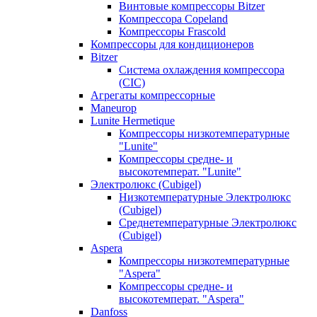
Винтовые компрессоры Bitzer
Компрессора Copeland
Компрессоры Frascold
Компрессоры для кондиционеров
Bitzer
Система охлаждения компрессора
(CIC)
Агрегаты компрессорные
Maneurop
Lunite Hermetique
Компрессоры низкотемпературные
"Lunite"
Компрессоры средне- и
высокотемперат. "Lunite"
Электролюкс (Cubigel)
Низкотемпературные Электролюкс
(Cubigel)
Среднетемпературные Электролюкс
(Cubigel)
Aspera
Компрессоры низкотемпературные
"Aspera"
Компрессоры средне- и
высокотемперат. "Aspera"
Danfoss