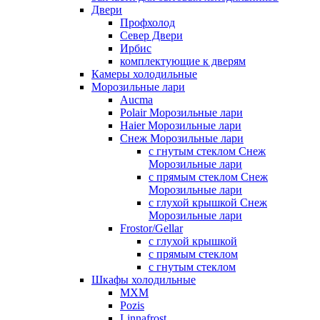
Двери
Профхолод
Север Двери
Ирбис
комплектующие к дверям
Камеры холодильные
Морозильные лари
Aucma
Polair Морозильные лари
Haier Морозильные лари
Снеж Морозильные лари
с гнутым стеклом Снеж
Морозильные лари
с прямым стеклом Снеж
Морозильные лари
с глухой крышкой Снеж
Морозильные лари
Frostor/Gellar
с глухой крышкой
с прямым стеклом
с гнутым стеклом
Шкафы холодильные
МХМ
Pozis
Linnafrost