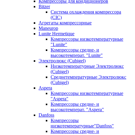
Компрессоры для кондиционеров
Bitzer
Система охлаждения компрессора
(CIC)
Агрегаты компрессорные
Maneurop
Lunite Hermetique
Компрессоры низкотемпературные
"Lunite"
Компрессоры средне- и
высокотемперат. "Lunite"
Электролюкс (Cubigel)
Низкотемпературные Электролюкс
(Cubigel)
Среднетемпературные Электролюкс
(Cubigel)
Aspera
Компрессоры низкотемпературные
"Aspera"
Компрессоры средне- и
высокотемперат. "Aspera"
Danfoss
Компрессоры
низкотемпературные"Danfoss"
Компрессоры средне- и