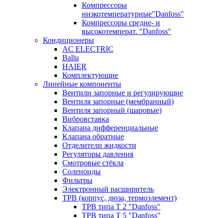
Компрессоры
низкотемпературные"Danfoss"
Компрессоры средне- и
высокотемперат. "Danfoss"
Кондиционеры
AC ELECTRIC
Ballu
HAIER
Комплектующие
Линейные компоненты
Вентили запорные и регулирующие
Вентиля запорные (мембранный)
Вентиля запорный (шаровые)
Вибровставка
Клапана дифференциальные
Клапана обратные
Отделители жидкости
Регуляторы давления
Смотровые стёкла
Соленоиды
Фильтры
Электронный расширитель
ТРВ (корпус, дюза, термоэлемент)
ТРВ типа Т 2 "Danfoss"
ТРВ типа Т 5 "Danfoss"