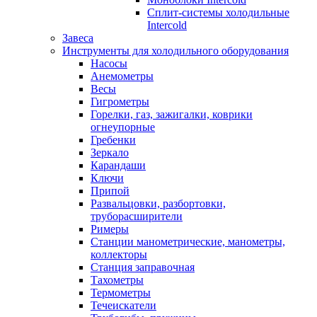
Сплит-системы холодильные
Intercold
Завеса
Инструменты для холодильного оборудования
Насосы
Анемометры
Весы
Гигрометры
Горелки, газ, зажигалки, коврики
огнеупорные
Гребенки
Зеркало
Карандаши
Ключи
Припой
Развальцовки, разбортовки,
труборасширители
Римеры
Станции манометрические, манометры,
коллекторы
Станция заправочная
Тахометры
Термометры
Течеискатели