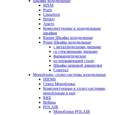
Шкафы холодильные
МХМ
Pozis
Linnafrost
Briskly
Аркто
Комплектующие к холодильным
шкафам
Капри Шкафы холодильные
Polair Шкафы холодильные
с металлическими дверьми
со стеклянными дверьми
фармацевтические
из нержавеющей стали
Шкафы шоковой заморозки
Совитал
Моноблоки, сплит-системы холодильные
HIEMS
Север Моноблоки
Комплектующие к сплит-системам,
моноблокам и ккб
ККБ
Belluna
POLAIR
Моноблоки POLAIR