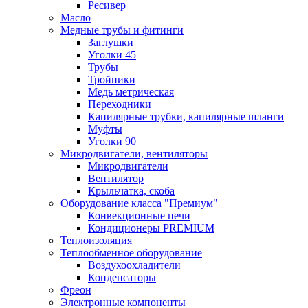
Ресивер
Масло
Медные трубы и фитинги
Заглушки
Уголки 45
Трубы
Тройники
Медь метрическая
Переходники
Капилярные трубки, капилярные шланги
Муфты
Уголки 90
Микродвигатели, вентиляторы
Микродвигатели
Вентилятор
Крыльчатка, скоба
Оборудование класса "Премиум"
Конвекционные печи
Кондиционеры PREMIUM
Теплоизоляция
Теплообменное оборудование
Воздухоохладители
Конденсаторы
Фреон
Электронные компоненты