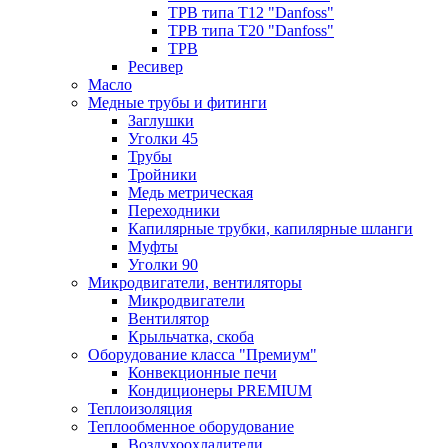
ТРВ типа Т12 "Danfoss"
ТРВ типа Т20 "Danfoss"
ТРВ
Ресивер
Масло
Медные трубы и фитинги
Заглушки
Уголки 45
Трубы
Тройники
Медь метрическая
Переходники
Капилярные трубки, капилярные шланги
Муфты
Уголки 90
Микродвигатели, вентиляторы
Микродвигатели
Вентилятор
Крыльчатка, скоба
Оборудование класса "Премиум"
Конвекционные печи
Кондиционеры PREMIUM
Теплоизоляция
Теплообменное оборудование
Воздухоохладители