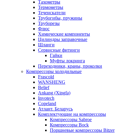
Тахометры
Термометры
Течеискатели
Трубогибы, пружины
Труборезы
Флюс
Химические компоненты
Цилиндры заправочные
Шланги
Сервисные фитинги
Гайки
Муфты локринга
Переходники, краны, проколки
Компрессоры холодильные
Frascold
WANSHENG
Belief
Ankang (Xingfa)
Invotech
Copeland
Атлант. Беларусь
Комплектующие на компрессоры
Компрессоры Sabroe
Компрессоры Bock
Поршневые компрессоры Bitzer