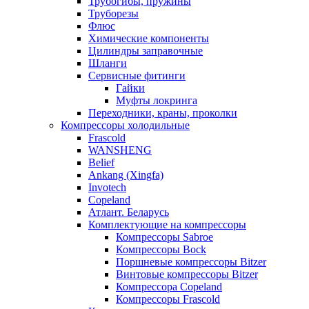
Трубогибы, пружины
Труборезы
Флюс
Химические компоненты
Цилиндры заправочные
Шланги
Сервисные фитинги
Гайки
Муфты локринга
Переходники, краны, проколки
Компрессоры холодильные
Frascold
WANSHENG
Belief
Ankang (Xingfa)
Invotech
Copeland
Атлант. Беларусь
Комплектующие на компрессоры
Компрессоры Sabroe
Компрессоры Bock
Поршневые компрессоры Bitzer
Винтовые компрессоры Bitzer
Компрессора Copeland
Компрессоры Frascold