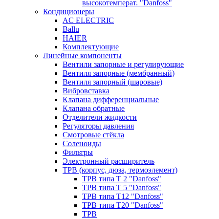
высокотемперат. "Danfoss"
Кондиционеры
AC ELECTRIC
Ballu
HAIER
Комплектующие
Линейные компоненты
Вентили запорные и регулирующие
Вентиля запорные (мембранный)
Вентиля запорный (шаровые)
Вибровставка
Клапана дифференциальные
Клапана обратные
Отделители жидкости
Регуляторы давления
Смотровые стёкла
Соленоиды
Фильтры
Электронный расширитель
ТРВ (корпус, дюза, термоэлемент)
ТРВ типа Т 2 "Danfoss"
ТРВ типа Т 5 "Danfoss"
ТРВ типа Т12 "Danfoss"
ТРВ типа Т20 "Danfoss"
ТРВ