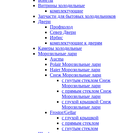
Бонеты
Витрины холодильные
комплектующие
Запчасти для бытовых холодильников
Двери
Профхолод
Север Двери
Ирбис
комплектующие к дверям
Камеры холодильные
Морозильные лари
Aucma
Polair Морозильные лари
Haier Морозильные лари
Снеж Морозильные лари
с гнутым стеклом Снеж
Морозильные лари
с прямым стеклом Снеж
Морозильные лари
с глухой крышкой Снеж
Морозильные лари
Frostor/Gellar
с глухой крышкой
с прямым стеклом
с гнутым стеклом