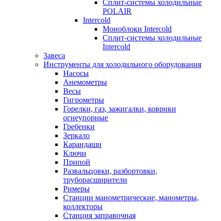
Сплит-системы холодильные
POLAIR
Intercold
Моноблоки Intercold
Сплит-системы холодильные
Intercold
Завеса
Инструменты для холодильного оборудования
Насосы
Анемометры
Весы
Гигрометры
Горелки, газ, зажигалки, коврики
огнеупорные
Гребенки
Зеркало
Карандаши
Ключи
Припой
Развальцовки, разбортовки,
труборасширители
Римеры
Станции манометрические, манометры,
коллекторы
Станция заправочная