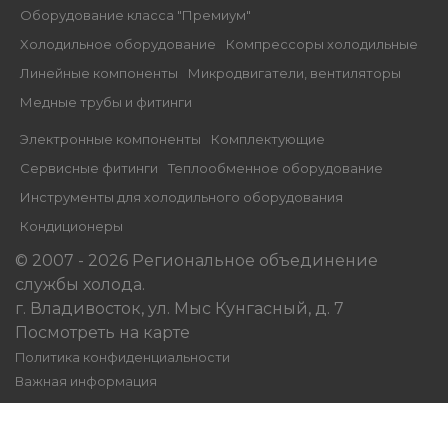
Оборудование класса "Премиум"
Xолодильное оборудование
Компрессоры холодильные
Линейные компоненты
Микродвигатели, вентиляторы
Медные трубы и фитинги
Электронные компоненты
Комплектующие
Сервисные фитинги
Теплообменное оборудование
Инструменты для холодильного оборудования
Кондиционеры
© 2007 - 2026 Региональное объединение
службы холода.
г. Владивосток, ул. Мыс Кунгасный, д. 7
Посмотреть на карте
Политика конфиденциальности
Важная информация