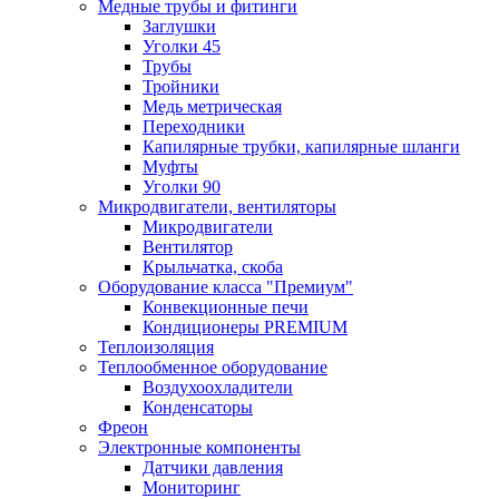
Медные трубы и фитинги
Заглушки
Уголки 45
Трубы
Тройники
Медь метрическая
Переходники
Капилярные трубки, капилярные шланги
Муфты
Уголки 90
Микродвигатели, вентиляторы
Микродвигатели
Вентилятор
Крыльчатка, скоба
Оборудование класса "Премиум"
Конвекционные печи
Кондиционеры PREMIUM
Теплоизоляция
Теплообменное оборудование
Воздухоохладители
Конденсаторы
Фреон
Электронные компоненты
Датчики давления
Мониторинг