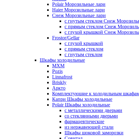
Polair Морозильные лари
Haier Морозильные лари
Снеж Морозильные лари
с гнутым стеклом Снеж Морозиль
с прямым стеклом Снеж Морозиль
с глухой крышкой Снеж Морозиль
Frostor/Gellar
с глухой крышкой
с прямым стеклом
с гнутым стеклом
Шкафы холодильные
МХМ
Pozis
Linnafrost
Briskly
Аркто
Комплектующие к холодильным шкафа
Капри Шкафы холодильные
Polair Шкафы холодильные
с металлическими дверьми
со стеклянными дверьми
фармацевтические
из нержавеющей стали
Шкафы шоковой заморозки
Совитал