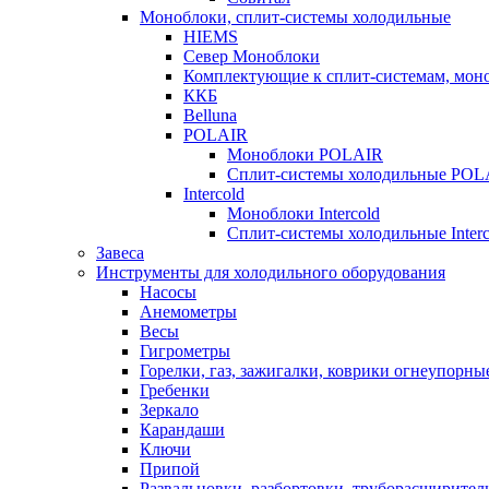
Моноблоки, сплит-системы холодильные
HIEMS
Север Моноблоки
Комплектующие к сплит-системам, моно
ККБ
Belluna
POLAIR
Моноблоки POLAIR
Сплит-системы холодильные POL
Intercold
Моноблоки Intercold
Сплит-системы холодильные Interc
Завеса
Инструменты для холодильного оборудования
Насосы
Анемометры
Весы
Гигрометры
Горелки, газ, зажигалки, коврики огнеупорны
Гребенки
Зеркало
Карандаши
Ключи
Припой
Развальцовки, разбортовки, труборасширител