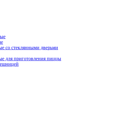
ные
ые
ые со стеклянными дверьми
ые для приготовления пиццы
лешницей