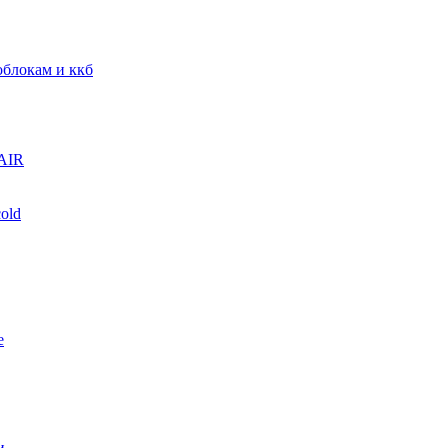
блокам и ккб
AIR
old
е
и