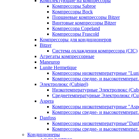
Комплектующие на компрессоры
Компрессоры Sabroe
Компрессоры Bock
Поршневые компрессоры Bitzer
Винтовые компрессоры Bitzer
Компрессора Copeland
Компрессоры Frascold
Компрессоры для кондиционеров
Bitzer
Система охлаждения компрессора (CIC)
Агрегаты компрессорные
Maneurop
Lunite Hermetique
Компрессоры низкотемпературные "Luni
Компрессоры средне- и высокотемперат. 
Электролюкс (Cubigel)
Низкотемпературные Электролюкс (Cubi
Среднетемпературные Электролюкс (Cub
Aspera
Компрессоры низкотемпературные "Asp
Компрессоры средне- и высокотемперат.
Danfoss
Компрессоры низкотемпературные"Danf
Компрессоры средне- и высокотемперат.
Кондиционеры