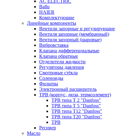
AC ELECTRIC
Ballu
HAIER
Комплектующие
Линейные компоненты
Вентили запорные и регулирующие
Вентиля запорные (мембранный)
Вентиля запорный (шаровые)
Вибровставка
Клапана дифференциальные
Клапана обратные
Отделители жидкости
Регуляторы давления
Смотровые стёкла
Соленоиды
Фильтры
Электронный расширитель
ТРВ (корпус, дюза, термоэлемент)
ТРВ типа Т 2 "Danfoss"
ТРВ типа Т 5 "Danfoss"
ТРВ типа Т12 "Danfoss"
ТРВ типа Т20 "Danfoss"
ТРВ
Ресивер
Масло