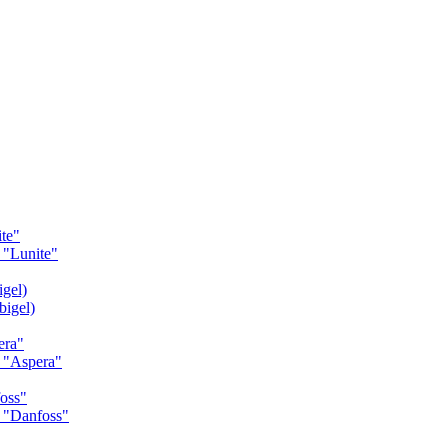
te"
"Lunite"
gel)
igel)
era"
 "Aspera"
oss"
 "Danfoss"