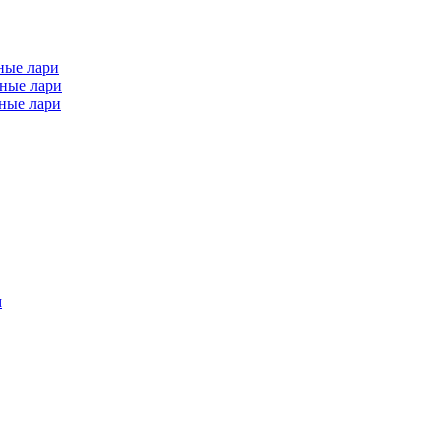
ные лари
ные лари
ные лари
м