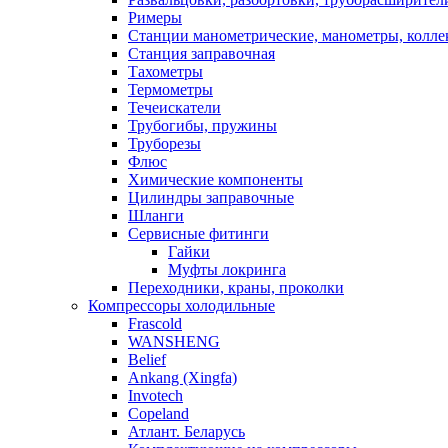
Римеры
Станции манометрические, манометры, колле
Станция заправочная
Тахометры
Термометры
Течеискатели
Трубогибы, пружины
Труборезы
Флюс
Химические компоненты
Цилиндры заправочные
Шланги
Сервисные фитинги
Гайки
Муфты локринга
Переходники, краны, проколки
Компрессоры холодильные
Frascold
WANSHENG
Belief
Ankang (Xingfa)
Invotech
Copeland
Атлант. Беларусь