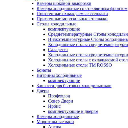
Камеры шоковой заморозки
Камеры холодильные со стеклянным фронтом
Пристенные охлаждаемые стеллажи
Пристенные морозильные стеллажи
Столы холодильные
комплектующие
Среднетемпературные Столы холодиль
Низкотемпературные Столы холодильн
Холодильные столы среднетемпературн
Саладетта
Холодильные столы среднетемпературн
Холодильные столы с охлаждаемой сто
Холодильные столы ТМ ROSSO
Бонеты
Витрины холодильные
комплектующие
Запчасти для бытовых холодильников
Двери
Профхолод
Север Двери
Ирбис
комплектующие к дверям
Камеры холодильные
Морозильные лари
Aucma