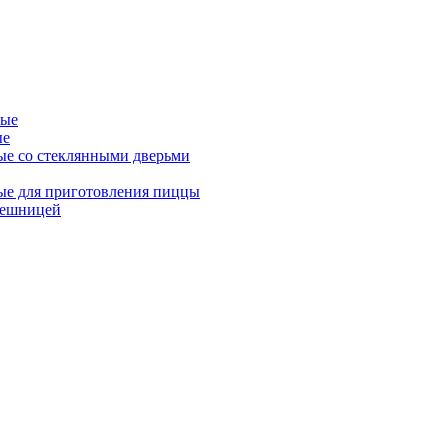
ные
ые
ые со стеклянными дверьми
ые для приготовления пиццы
лешницей