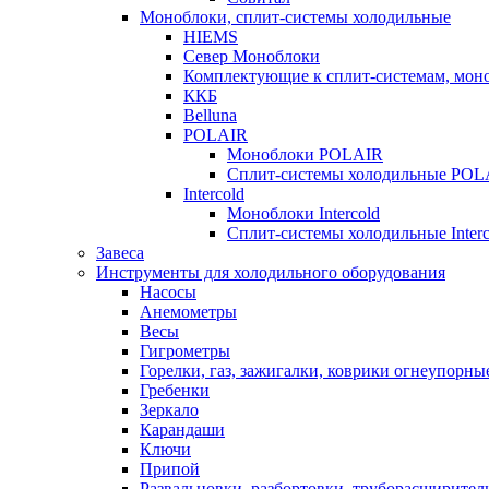
Моноблоки, сплит-системы холодильные
HIEMS
Север Моноблоки
Комплектующие к сплит-системам, моно
ККБ
Belluna
POLAIR
Моноблоки POLAIR
Сплит-системы холодильные POL
Intercold
Моноблоки Intercold
Сплит-системы холодильные Interc
Завеса
Инструменты для холодильного оборудования
Насосы
Анемометры
Весы
Гигрометры
Горелки, газ, зажигалки, коврики огнеупорны
Гребенки
Зеркало
Карандаши
Ключи
Припой
Развальцовки, разбортовки, труборасширител