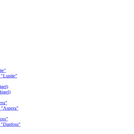
te"
"Lunite"
gel)
igel)
era"
 "Aspera"
oss"
 "Danfoss"