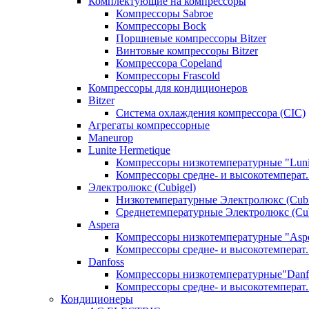
Комплектующие на компрессоры
Компрессоры Sabroe
Компрессоры Bock
Поршневые компрессоры Bitzer
Винтовые компрессоры Bitzer
Компрессора Copeland
Компрессоры Frascold
Компрессоры для кондиционеров
Bitzer
Система охлаждения компрессора (CIC)
Агрегаты компрессорные
Maneurop
Lunite Hermetique
Компрессоры низкотемпературные "Luni
Компрессоры средне- и высокотемперат. 
Электролюкс (Cubigel)
Низкотемпературные Электролюкс (Cubi
Среднетемпературные Электролюкс (Cub
Aspera
Компрессоры низкотемпературные "Asp
Компрессоры средне- и высокотемперат.
Danfoss
Компрессоры низкотемпературные"Danf
Компрессоры средне- и высокотемперат.
Кондиционеры