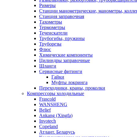
Римеры
Станции манометрические, манометры, колле
Станция заправочная
Тахометры
Термометры
Течеискатели
Трубогибы, пружины
Труборезы
Флюс
Химические компоненты
Цилиндры заправочные
Шланги
Сервисные фитинги
Гайки
Муфты локринга
Переходники, краны, проколки
Компрессоры холодильные
Frascold
WANSHENG
Belief
Ankang (Xingfa)
Invotech
Copeland
Атлант. Беларусь