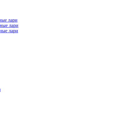
ные лари
ные лари
ные лари
м