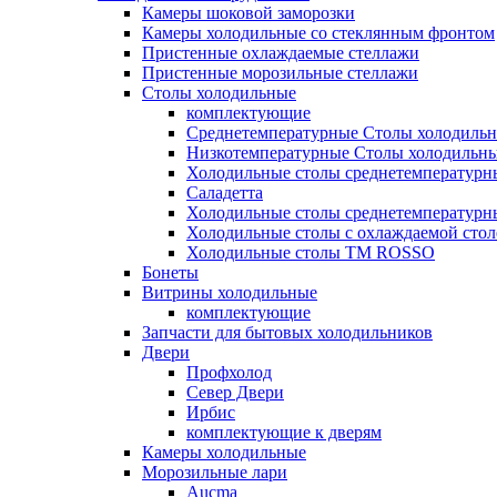
Камеры шоковой заморозки
Камеры холодильные со стеклянным фронтом
Пристенные охлаждаемые стеллажи
Пристенные морозильные стеллажи
Столы холодильные
комплектующие
Среднетемпературные Столы холодиль
Низкотемпературные Столы холодильн
Холодильные столы среднетемпературн
Саладетта
Холодильные столы среднетемпературн
Холодильные столы с охлаждаемой сто
Холодильные столы ТМ ROSSO
Бонеты
Витрины холодильные
комплектующие
Запчасти для бытовых холодильников
Двери
Профхолод
Север Двери
Ирбис
комплектующие к дверям
Камеры холодильные
Морозильные лари
Aucma