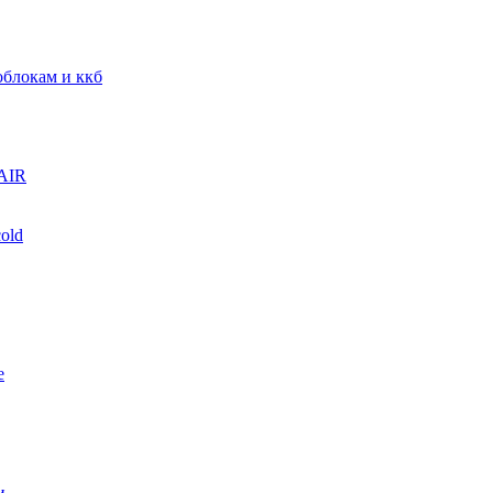
блокам и ккб
AIR
old
е
и