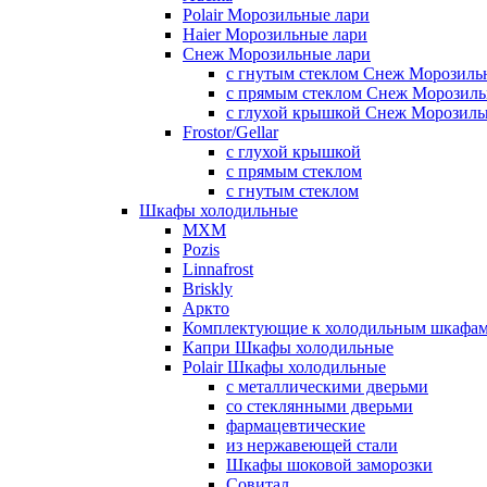
Polair Морозильные лари
Haier Морозильные лари
Снеж Морозильные лари
с гнутым стеклом Снеж Морозиль
с прямым стеклом Снеж Морозиль
с глухой крышкой Снеж Морозиль
Frostor/Gellar
с глухой крышкой
с прямым стеклом
с гнутым стеклом
Шкафы холодильные
МХМ
Pozis
Linnafrost
Briskly
Аркто
Комплектующие к холодильным шкафа
Капри Шкафы холодильные
Polair Шкафы холодильные
с металлическими дверьми
со стеклянными дверьми
фармацевтические
из нержавеющей стали
Шкафы шоковой заморозки
Совитал