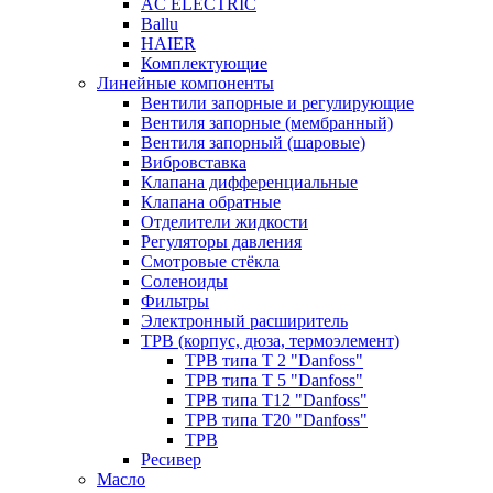
AC ELECTRIC
Ballu
HAIER
Комплектующие
Линейные компоненты
Вентили запорные и регулирующие
Вентиля запорные (мембранный)
Вентиля запорный (шаровые)
Вибровставка
Клапана дифференциальные
Клапана обратные
Отделители жидкости
Регуляторы давления
Смотровые стёкла
Соленоиды
Фильтры
Электронный расширитель
ТРВ (корпус, дюза, термоэлемент)
ТРВ типа Т 2 "Danfoss"
ТРВ типа Т 5 "Danfoss"
ТРВ типа Т12 "Danfoss"
ТРВ типа Т20 "Danfoss"
ТРВ
Ресивер
Масло