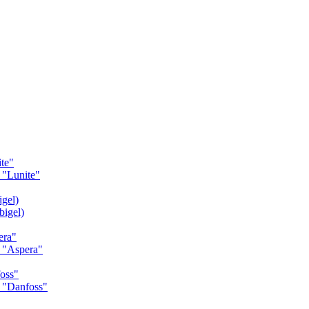
te"
"Lunite"
gel)
igel)
era"
 "Aspera"
oss"
 "Danfoss"