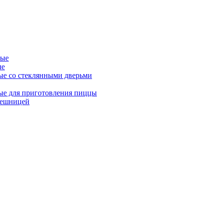
ные
ые
ые со стеклянными дверьми
ые для приготовления пиццы
лешницей