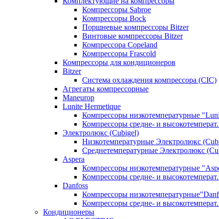
Комплектующие на компрессоры
Компрессоры Sabroe
Компрессоры Bock
Поршневые компрессоры Bitzer
Винтовые компрессоры Bitzer
Компрессора Copeland
Компрессоры Frascold
Компрессоры для кондиционеров
Bitzer
Система охлаждения компрессора (CIC)
Агрегаты компрессорные
Maneurop
Lunite Hermetique
Компрессоры низкотемпературные "Luni
Компрессоры средне- и высокотемперат. 
Электролюкс (Cubigel)
Низкотемпературные Электролюкс (Cubi
Среднетемпературные Электролюкс (Cub
Aspera
Компрессоры низкотемпературные "Asp
Компрессоры средне- и высокотемперат.
Danfoss
Компрессоры низкотемпературные"Danf
Компрессоры средне- и высокотемперат.
Кондиционеры