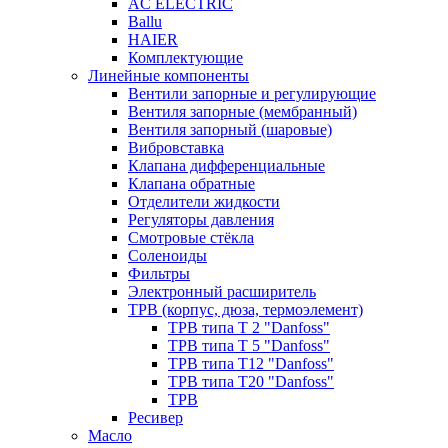
AC ELECTRIC
Ballu
HAIER
Комплектующие
Линейные компоненты
Вентили запорные и регулирующие
Вентиля запорные (мембранный)
Вентиля запорный (шаровые)
Вибровставка
Клапана дифференциальные
Клапана обратные
Отделители жидкости
Регуляторы давления
Смотровые стёкла
Соленоиды
Фильтры
Электронный расширитель
ТРВ (корпус, дюза, термоэлемент)
ТРВ типа Т 2 "Danfoss"
ТРВ типа Т 5 "Danfoss"
ТРВ типа Т12 "Danfoss"
ТРВ типа Т20 "Danfoss"
ТРВ
Ресивер
Масло