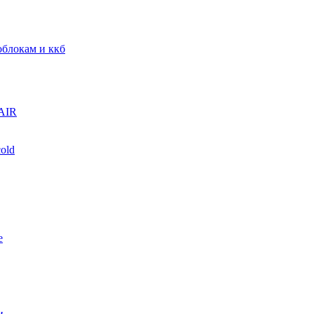
блокам и ккб
AIR
old
е
и