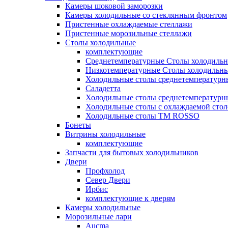
Камеры шоковой заморозки
Камеры холодильные со стеклянным фронтом
Пристенные охлаждаемые стеллажи
Пристенные морозильные стеллажи
Столы холодильные
комплектующие
Среднетемпературные Столы холодиль
Низкотемпературные Столы холодильн
Холодильные столы среднетемпературн
Саладетта
Холодильные столы среднетемпературн
Холодильные столы с охлаждаемой сто
Холодильные столы ТМ ROSSO
Бонеты
Витрины холодильные
комплектующие
Запчасти для бытовых холодильников
Двери
Профхолод
Север Двери
Ирбис
комплектующие к дверям
Камеры холодильные
Морозильные лари
Aucma