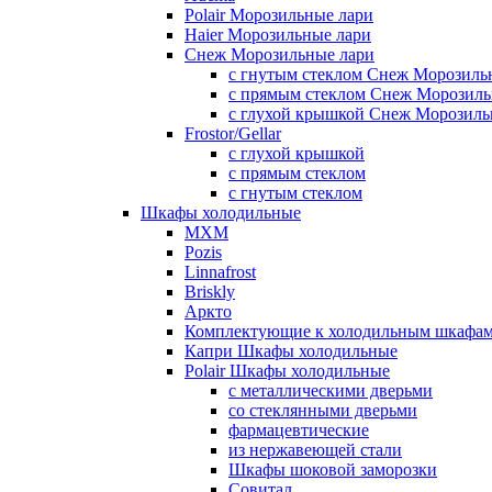
Polair Морозильные лари
Haier Морозильные лари
Снеж Морозильные лари
с гнутым стеклом Снеж Морозиль
с прямым стеклом Снеж Морозиль
с глухой крышкой Снеж Морозиль
Frostor/Gellar
с глухой крышкой
с прямым стеклом
с гнутым стеклом
Шкафы холодильные
МХМ
Pozis
Linnafrost
Briskly
Аркто
Комплектующие к холодильным шкафа
Капри Шкафы холодильные
Polair Шкафы холодильные
с металлическими дверьми
со стеклянными дверьми
фармацевтические
из нержавеющей стали
Шкафы шоковой заморозки
Совитал