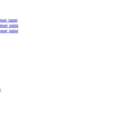
ные лари
ные лари
ные лари
м