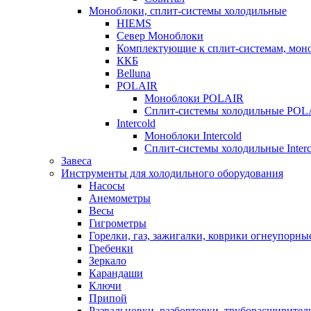
Моноблоки, сплит-системы холодильные
HIEMS
Север Моноблоки
Комплектующие к сплит-системам, моно
ККБ
Belluna
POLAIR
Моноблоки POLAIR
Сплит-системы холодильные POL
Intercold
Моноблоки Intercold
Сплит-системы холодильные Interc
Завеса
Инструменты для холодильного оборудования
Насосы
Анемометры
Весы
Гигрометры
Горелки, газ, зажигалки, коврики огнеупорны
Гребенки
Зеркало
Карандаши
Ключи
Припой
Развальцовки, разбортовки, труборасширител