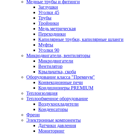
Медные трубы и фитинги
Заглушки
Уголки 45
Трубы
Тройники
Медь метрическая
Переходники
Капилярные трубки, капилярные шланги
Муфты
Уголки 90
Микродвигатели, вентиляторы
Микродвигатели
Вентилятор
Крыльчатка, скоба
Оборудование класса "Премиум"
Конвекционные печи
Кондиционеры PREMIUM
Теплоизоляция
Теплообменное оборудование
Воздухоохладители
Конденсаторы
Фреон
Электронные компоненты
Датчики давления
Мониторинг