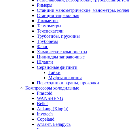
Римеры
Станции манометрические, манометры, колле
Станция заправочная
Тахометры
Термометры
Течеискатели
Трубогибы, пружины
Труборезы
Флюс
Химические компоненты
Цилиндры заправочные
Шланги
Сервисные фитинги
Гайки
Муфты локринга
Переходники, краны, проколки
Компрессоры холодильные
Frascold
WANSHENG
Belief
Ankang (Xingfa)
Invotech
Copeland
Атлант. Беларусь