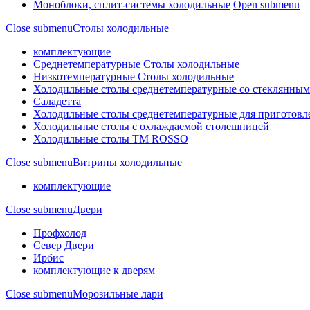
Моноблоки, сплит-системы холодильные
Open submenu
Close submenu
Столы холодильные
комплектующие
Среднетемпературные Столы холодильные
Низкотемпературные Столы холодильные
Холодильные столы среднетемпературные со стеклянным
Саладетта
Холодильные столы среднетемпературные для приготов
Холодильные столы с охлаждаемой столешницей
Холодильные столы ТМ ROSSO
Close submenu
Витрины холодильные
комплектующие
Close submenu
Двери
Профхолод
Север Двери
Ирбис
комплектующие к дверям
Close submenu
Морозильные лари