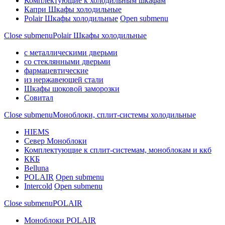
Комплектующие к холодильным шкафам
Капри Шкафы холодильные
Polair Шкафы холодильные
Open submenu
Close submenu
Polair Шкафы холодильные
с металлическими дверьми
со стеклянными дверьми
фармацевтические
из нержавеющей стали
Шкафы шоковой заморозки
Совитал
Close submenu
Моноблоки, сплит-системы холодильные
HIEMS
Север Моноблоки
Комплектующие к сплит-системам, моноблокам и ккб
ККБ
Belluna
POLAIR
Open submenu
Intercold
Open submenu
Close submenu
POLAIR
Моноблоки POLAIR