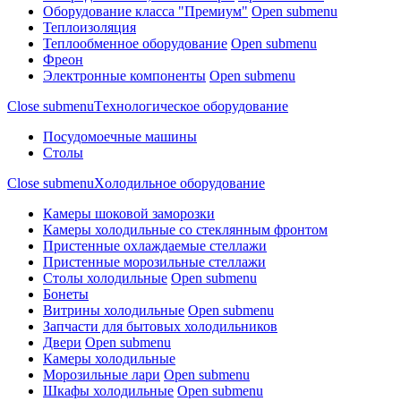
Оборудование класса "Премиум"
Open submenu
Теплоизоляция
Теплообменное оборудование
Open submenu
Фреон
Электронные компоненты
Open submenu
Close submenu
Tехнологическое оборудование
Посудомоечные машины
Столы
Close submenu
Xолодильное оборудование
Камеры шоковой заморозки
Камеры холодильные со стеклянным фронтом
Пристенные охлаждаемые стеллажи
Пристенные морозильные стеллажи
Столы холодильные
Open submenu
Бонеты
Витрины холодильные
Open submenu
Запчасти для бытовых холодильников
Двери
Open submenu
Камеры холодильные
Морозильные лари
Open submenu
Шкафы холодильные
Open submenu