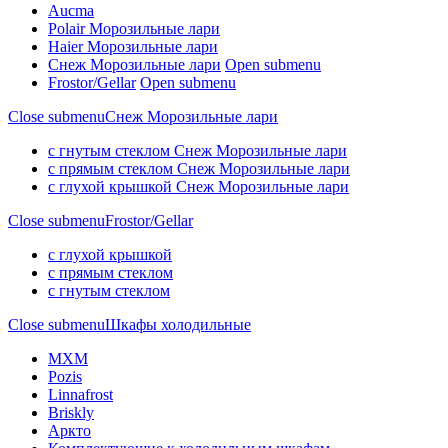
Aucma
Polair Морозильные лари
Haier Морозильные лари
Снеж Морозильные лари
Open submenu
Frostor/Gellar
Open submenu
Close submenu
Снеж Морозильные лари
с гнутым стеклом Снеж Морозильные лари
с прямым стеклом Снеж Морозильные лари
с глухой крышкой Снеж Морозильные лари
Close submenu
Frostor/Gellar
с глухой крышкой
с прямым стеклом
с гнутым стеклом
Close submenu
Шкафы холодильные
МХМ
Pozis
Linnafrost
Briskly
Аркто