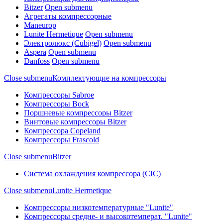
Bitzer
Open submenu
Агрегаты компрессорные
Maneurop
Lunite Hermetique
Open submenu
Электролюкс (Cubigel)
Open submenu
Aspera
Open submenu
Danfoss
Open submenu
Close submenu
Комплектующие на компрессоры
Компрессоры Sabroe
Компрессоры Bock
Поршневые компрессоры Bitzer
Винтовые компрессоры Bitzer
Компрессора Copeland
Компрессоры Frascold
Close submenu
Bitzer
Система охлаждения компрессора (CIC)
Close submenu
Lunite Hermetique
Компрессоры низкотемпературные "Lunite"
Компрессоры средне- и высокотемперат. "Lunite"