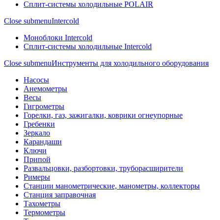
Сплит-системы холодильные POLAIR
Close submenu
Intercold
Моноблоки Intercold
Сплит-системы холодильные Intercold
Close submenu
Инструменты для холодильного оборудования
Насосы
Анемометры
Весы
Гигрометры
Горелки, газ, зажигалки, коврики огнеупорные
Гребенки
Зеркало
Карандаши
Ключи
Припой
Развальцовки, разбортовки, труборасширители
Римеры
Станции манометрические, манометры, коллекторы
Станция заправочная
Тахометры
Термометры