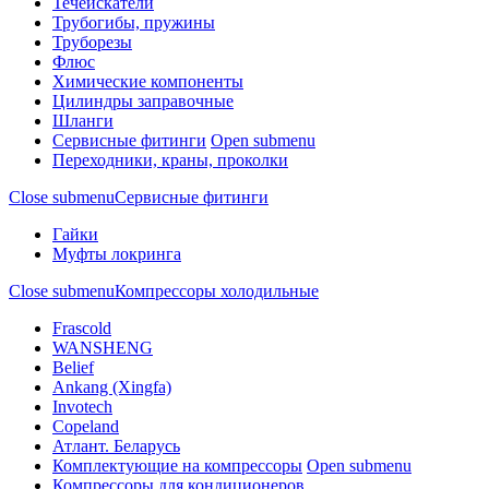
Течеискатели
Трубогибы, пружины
Труборезы
Флюс
Химические компоненты
Цилиндры заправочные
Шланги
Сервисные фитинги
Open submenu
Переходники, краны, проколки
Close submenu
Сервисные фитинги
Гайки
Муфты локринга
Close submenu
Компрессоры холодильные
Frascold
WANSHENG
Belief
Ankang (Xingfa)
Invotech
Copeland
Атлант. Беларусь
Комплектующие на компрессоры
Open submenu
Компрессоры для кондиционеров