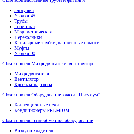
Close submenu
Медные трубы и фитинги
Заглушки
Уголки 45
Трубы
Тройники
Медь метрическая
Переходники
Капилярные трубки, капилярные шланги
Муфты
Уголки 90
Close submenu
Микродвигатели, вентиляторы
Микродвигатели
Вентилятор
Крыльчатка, скоба
Close submenu
Оборудование класса "Премиум"
Конвекционные печи
Кондиционеры PREMIUM
Close submenu
Теплообменное оборудование
Воздухоохладители