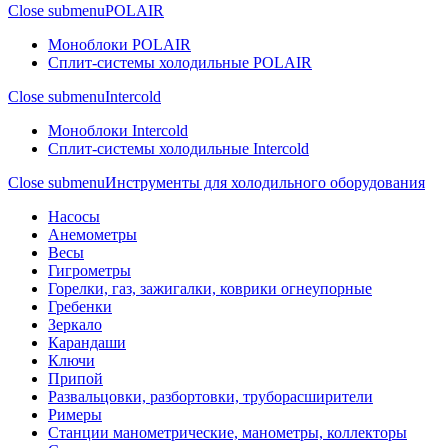
Close submenu
POLAIR
Моноблоки POLAIR
Сплит-системы холодильные POLAIR
Close submenu
Intercold
Моноблоки Intercold
Сплит-системы холодильные Intercold
Close submenu
Инструменты для холодильного оборудования
Насосы
Анемометры
Весы
Гигрометры
Горелки, газ, зажигалки, коврики огнеупорные
Гребенки
Зеркало
Карандаши
Ключи
Припой
Развальцовки, разбортовки, труборасширители
Римеры
Станции манометрические, манометры, коллекторы