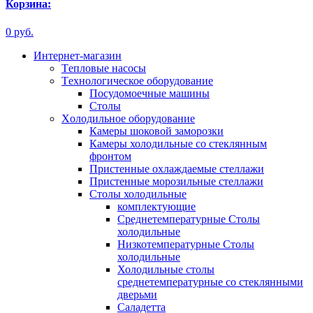
Корзина:
0 руб.
Интернет-магазин
Tепловые насосы
Tехнологическое оборудование
Посудомоечные машины
Столы
Xолодильное оборудование
Камеры шоковой заморозки
Камеры холодильные со стеклянным
фронтом
Пристенные охлаждаемые стеллажи
Пристенные морозильные стеллажи
Столы холодильные
комплектующие
Среднетемпературные Столы
холодильные
Низкотемпературные Столы
холодильные
Холодильные столы
среднетемпературные со стеклянными
дверьми
Саладетта