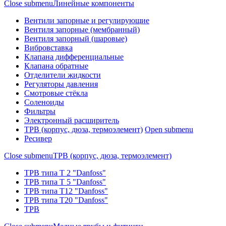
Close submenu
Линейные компоненты
Вентили запорные и регулирующие
Вентиля запорные (мембранный)
Вентиля запорный (шаровые)
Вибровставка
Клапана дифференциальные
Клапана обратные
Отделители жидкости
Регуляторы давления
Смотровые стёкла
Соленоиды
Фильтры
Электронный расширитель
ТРВ (корпус, дюза, термоэлемент)
Open submenu
Ресивер
Close submenu
ТРВ (корпус, дюза, термоэлемент)
ТРВ типа Т 2 "Danfoss"
ТРВ типа Т 5 "Danfoss"
ТРВ типа Т12 "Danfoss"
ТРВ типа Т20 "Danfoss"
ТРВ