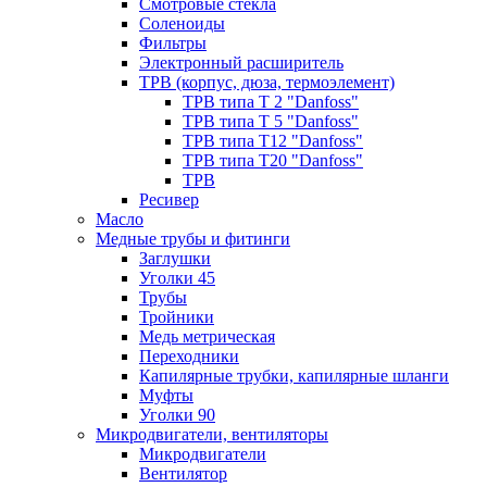
Смотровые стёкла
Соленоиды
Фильтры
Электронный расширитель
ТРВ (корпус, дюза, термоэлемент)
ТРВ типа Т 2 "Danfoss"
ТРВ типа Т 5 "Danfoss"
ТРВ типа Т12 "Danfoss"
ТРВ типа Т20 "Danfoss"
ТРВ
Ресивер
Масло
Медные трубы и фитинги
Заглушки
Уголки 45
Трубы
Тройники
Медь метрическая
Переходники
Капилярные трубки, капилярные шланги
Муфты
Уголки 90
Микродвигатели, вентиляторы
Микродвигатели
Вентилятор