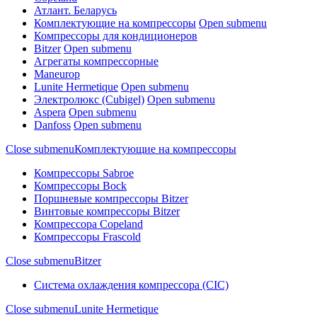
Атлант. Беларусь
Комплектующие на компрессоры
Open submenu
Компрессоры для кондиционеров
Bitzer
Open submenu
Агрегаты компрессорные
Maneurop
Lunite Hermetique
Open submenu
Электролюкс (Cubigel)
Open submenu
Aspera
Open submenu
Danfoss
Open submenu
Close submenu
Комплектующие на компрессоры
Компрессоры Sabroe
Компрессоры Bock
Поршневые компрессоры Bitzer
Винтовые компрессоры Bitzer
Компрессора Copeland
Компрессоры Frascold
Close submenu
Bitzer
Система охлаждения компрессора (CIC)
Close submenu
Lunite Hermetique