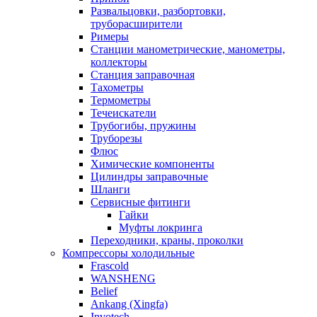
Развальцовки, разбортовки,
труборасширители
Римеры
Станции манометрические, манометры,
коллекторы
Станция заправочная
Тахометры
Термометры
Течеискатели
Трубогибы, пружины
Труборезы
Флюс
Химические компоненты
Цилиндры заправочные
Шланги
Сервисные фитинги
Гайки
Муфты локринга
Переходники, краны, проколки
Компрессоры холодильные
Frascold
WANSHENG
Belief
Ankang (Xingfa)
Invotech