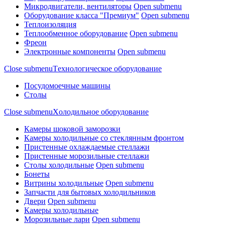
Микродвигатели, вентиляторы
Open submenu
Оборудование класса "Премиум"
Open submenu
Теплоизоляция
Теплообменное оборудование
Open submenu
Фреон
Электронные компоненты
Open submenu
Close submenu
Tехнологическое оборудование
Посудомоечные машины
Столы
Close submenu
Xолодильное оборудование
Камеры шоковой заморозки
Камеры холодильные со стеклянным фронтом
Пристенные охлаждаемые стеллажи
Пристенные морозильные стеллажи
Столы холодильные
Open submenu
Бонеты
Витрины холодильные
Open submenu
Запчасти для бытовых холодильников
Двери
Open submenu
Камеры холодильные
Морозильные лари
Open submenu