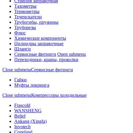
Станция заправочная
Тахометры
Термометры
Течеискатели
Трубогибы, пружины
Труборезы
Флюс
Химические компоненты
Цилиндры заправочные
Шланги
Сервисные фитинги
Open submenu
Переходники, краны, проколки
Close submenu
Сервисные фитинги
Гайки
Муфты локринга
Close submenu
Компрессоры холодильные
Frascold
WANSHENG
Belief
Ankang (Xingfa)
Invotech
Copeland