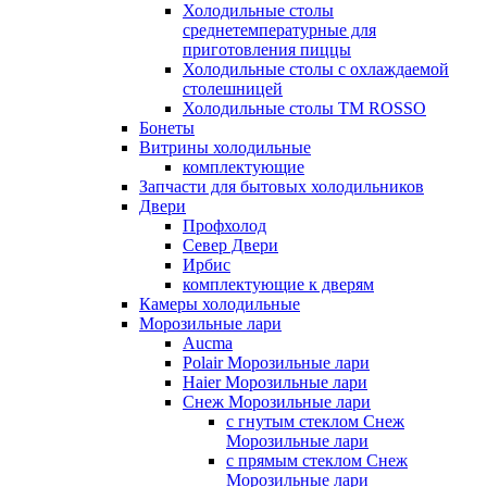
Холодильные столы
среднетемпературные для
приготовления пиццы
Холодильные столы с охлаждаемой
столешницей
Холодильные столы ТМ ROSSO
Бонеты
Витрины холодильные
комплектующие
Запчасти для бытовых холодильников
Двери
Профхолод
Север Двери
Ирбис
комплектующие к дверям
Камеры холодильные
Морозильные лари
Aucma
Polair Морозильные лари
Haier Морозильные лари
Снеж Морозильные лари
с гнутым стеклом Снеж
Морозильные лари
с прямым стеклом Снеж
Морозильные лари