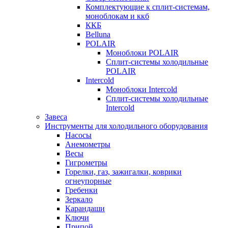
Комплектующие к сплит-системам,
моноблокам и ккб
ККБ
Belluna
POLAIR
Моноблоки POLAIR
Сплит-системы холодильные
POLAIR
Intercold
Моноблоки Intercold
Сплит-системы холодильные
Intercold
Завеса
Инструменты для холодильного оборудования
Насосы
Анемометры
Весы
Гигрометры
Горелки, газ, зажигалки, коврики
огнеупорные
Гребенки
Зеркало
Карандаши
Ключи
Припой