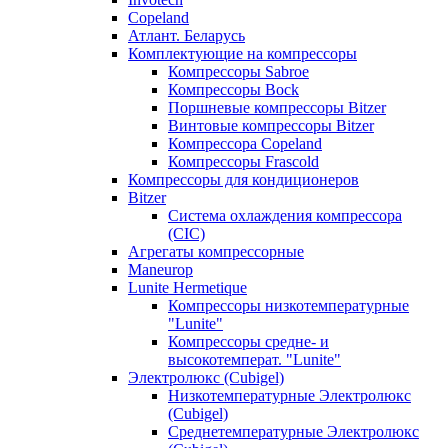
Copeland
Атлант. Беларусь
Комплектующие на компрессоры
Компрессоры Sabroe
Компрессоры Bock
Поршневые компрессоры Bitzer
Винтовые компрессоры Bitzer
Компрессора Copeland
Компрессоры Frascold
Компрессоры для кондиционеров
Bitzer
Система охлаждения компрессора
(CIC)
Агрегаты компрессорные
Maneurop
Lunite Hermetique
Компрессоры низкотемпературные
"Lunite"
Компрессоры средне- и
высокотемперат. "Lunite"
Электролюкс (Cubigel)
Низкотемпературные Электролюкс
(Cubigel)
Среднетемпературные Электролюкс