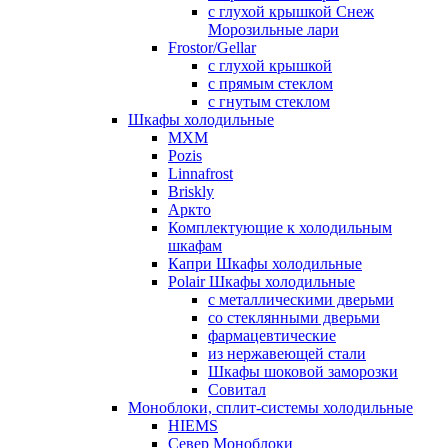
с глухой крышкой Снеж
Морозильные лари
Frostor/Gellar
с глухой крышкой
с прямым стеклом
с гнутым стеклом
Шкафы холодильные
МХМ
Pozis
Linnafrost
Briskly
Аркто
Комплектующие к холодильным
шкафам
Капри Шкафы холодильные
Polair Шкафы холодильные
с металлическими дверьми
со стеклянными дверьми
фармацевтические
из нержавеющей стали
Шкафы шоковой заморозки
Совитал
Моноблоки, сплит-системы холодильные
HIEMS
Север Моноблоки