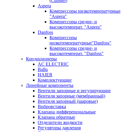
(Cubigel)
Aspera
Компрессоры низкотемпературные
"Aspera"
Компрессоры средне- и
высокотемперат. "Aspera"
Danfoss
Компрессоры
низкотемпературные"Danfoss"
Компрессоры средне- и
высокотемперат. "Danfoss"
Кондиционеры
AC ELECTRIC
Ballu
HAIER
Комплектующие
Линейные компоненты
Вентили запорные и регулирующие
Вентиля запорные (мембранный)
Вентиля запорный (шаровые)
Вибровставка
Клапана дифференциальные
Клапана обратные
Отделители жидкости
Регуляторы давления