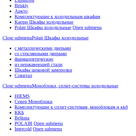
Linnafrost
Briskly
Аркто
Комплектующие к холодильным шкафам
Капри Шкафы холодильные
Polair Шкафы холодильные
Open submenu
Close submenu
Polair Шкафы холодильные
с металлическими дверьми
со стеклянными дверьми
фармацевтические
из нержавеющей стали
Шкафы шоковой заморозки
Совитал
Close submenu
Моноблоки, сплит-системы холодильные
HIEMS
Север Моноблоки
Комплектующие к сплит-системам, моноблокам и ккб
ККБ
Belluna
POLAIR
Open submenu
Intercold
Open submenu