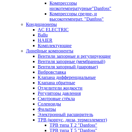
Компрессоры
низкотемпературные"Danfoss"
Компрессоры средне- и
высокотемперат. "Danfoss"
Кондиционеры
AC ELECTRIC
Ballu
HAIER
Комплектующие
Линейные компоненты
Вентили запорные и регулирующие
Вентиля запорные (мембранный)
Вентиля запорный (шаровые)
Вибровставка
Клапана дифференциальные
Клапана обратные
Отделители жидкости
Регуляторы давления
Смотровые стёкла
Соленоиды
Фильтры
Электронный расширитель
ТРВ (корпус, дюза, термоэлемент)
ТРВ типа Т 2 "Danfoss"
ТРВ типа Т 5 "Danfoss"