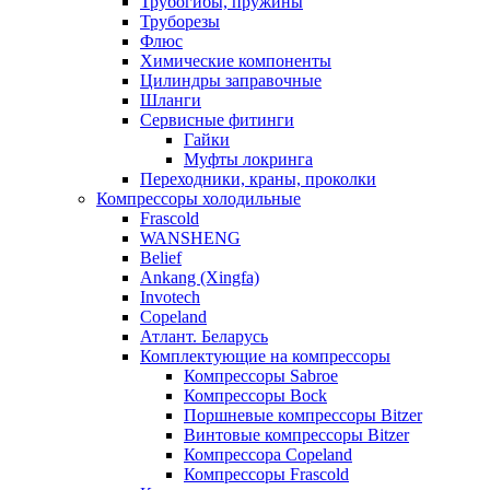
Трубогибы, пружины
Труборезы
Флюс
Химические компоненты
Цилиндры заправочные
Шланги
Сервисные фитинги
Гайки
Муфты локринга
Переходники, краны, проколки
Компрессоры холодильные
Frascold
WANSHENG
Belief
Ankang (Xingfa)
Invotech
Copeland
Атлант. Беларусь
Комплектующие на компрессоры
Компрессоры Sabroe
Компрессоры Bock
Поршневые компрессоры Bitzer
Винтовые компрессоры Bitzer
Компрессора Copeland
Компрессоры Frascold