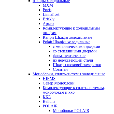
Шкафы холодильные
МХМ
Pozis
Linnafrost
Briskly
Аркто
Комплектующие к холодильным
шкафам
Капри Шкафы холодильные
Polair Шкафы холодильные
с металлическими дверьми
со стеклянными дверьми
фармацевтические
из нержавеющей стали
Шкафы шоковой заморозки
Совитал
Моноблоки, сплит-системы холодильные
HIEMS
Север Моноблоки
Комплектующие к сплит-системам,
моноблокам и ккб
ККБ
Belluna
POLAIR
Моноблоки POLAIR