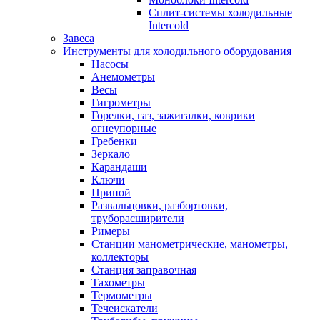
Сплит-системы холодильные
Intercold
Завеса
Инструменты для холодильного оборудования
Насосы
Анемометры
Весы
Гигрометры
Горелки, газ, зажигалки, коврики
огнеупорные
Гребенки
Зеркало
Карандаши
Ключи
Припой
Развальцовки, разбортовки,
труборасширители
Римеры
Станции манометрические, манометры,
коллекторы
Станция заправочная
Тахометры
Термометры
Течеискатели