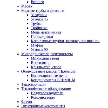
Ресивер
Масло
Медные трубы и фитинги
Заглушки
Уголки 45
Трубы
Тройники
Медь метрическая
Переходники
Капилярные трубки, капилярные шланги
Муфты
Уголки 90
Микродвигатели, вентиляторы
Микродвигатели
Вентилятор
Крыльчатка, скоба
Оборудование класса "Премиум"
Конвекционные печи
Кондиционеры PREMIUM
Теплоизоляция
Теплообменное оборудование
Воздухоохладители
Конденсаторы
Фреон
Электронные компоненты