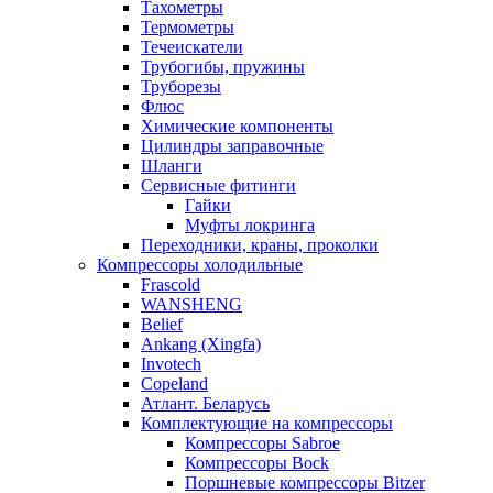
Тахометры
Термометры
Течеискатели
Трубогибы, пружины
Труборезы
Флюс
Химические компоненты
Цилиндры заправочные
Шланги
Сервисные фитинги
Гайки
Муфты локринга
Переходники, краны, проколки
Компрессоры холодильные
Frascold
WANSHENG
Belief
Ankang (Xingfa)
Invotech
Copeland
Атлант. Беларусь
Комплектующие на компрессоры
Компрессоры Sabroe
Компрессоры Bock
Поршневые компрессоры Bitzer