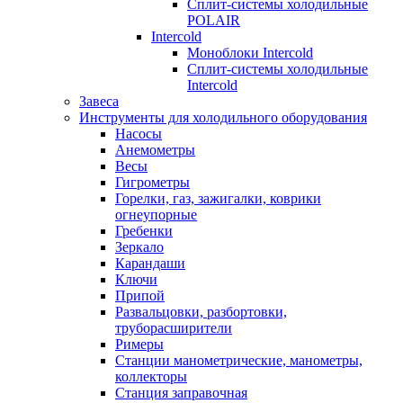
Сплит-системы холодильные
POLAIR
Intercold
Моноблоки Intercold
Сплит-системы холодильные
Intercold
Завеса
Инструменты для холодильного оборудования
Насосы
Анемометры
Весы
Гигрометры
Горелки, газ, зажигалки, коврики
огнеупорные
Гребенки
Зеркало
Карандаши
Ключи
Припой
Развальцовки, разбортовки,
труборасширители
Римеры
Станции манометрические, манометры,
коллекторы
Станция заправочная