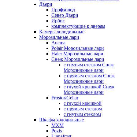
Двери
Профхолод
Север Двери
Ирбис
комплектующие к дверям
Камеры холодильные
Морозильные лари
Aucma
Polair Морозильные лари
Haier Морозильные лари
Снеж Морозильные лари
с гнутым стеклом Снеж
Морозильные лари
с прямым стеклом Снеж
Морозильные лари
с глухой крышкой Снеж
Морозильные лари
Frostor/Gellar
с глухой крышкой
с прямым стеклом
с гнутым стеклом
Шкафы холодильные
МХМ
Pozis
Linnafrost