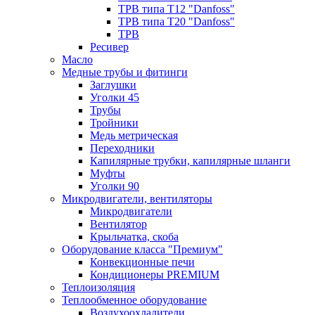
ТРВ типа Т12 "Danfoss"
ТРВ типа Т20 "Danfoss"
ТРВ
Ресивер
Масло
Медные трубы и фитинги
Заглушки
Уголки 45
Трубы
Тройники
Медь метрическая
Переходники
Капилярные трубки, капилярные шланги
Муфты
Уголки 90
Микродвигатели, вентиляторы
Микродвигатели
Вентилятор
Крыльчатка, скоба
Оборудование класса "Премиум"
Конвекционные печи
Кондиционеры PREMIUM
Теплоизоляция
Теплообменное оборудование
Воздухоохладители