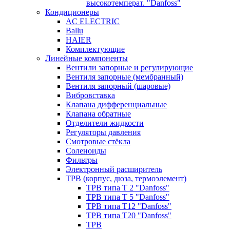
высокотемперат. "Danfoss"
Кондиционеры
AC ELECTRIC
Ballu
HAIER
Комплектующие
Линейные компоненты
Вентили запорные и регулирующие
Вентиля запорные (мембранный)
Вентиля запорный (шаровые)
Вибровставка
Клапана дифференциальные
Клапана обратные
Отделители жидкости
Регуляторы давления
Смотровые стёкла
Соленоиды
Фильтры
Электронный расширитель
ТРВ (корпус, дюза, термоэлемент)
ТРВ типа Т 2 "Danfoss"
ТРВ типа Т 5 "Danfoss"
ТРВ типа Т12 "Danfoss"
ТРВ типа Т20 "Danfoss"
ТРВ