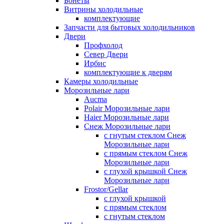
Бонеты
Витрины холодильные
комплектующие
Запчасти для бытовых холодильников
Двери
Профхолод
Север Двери
Ирбис
комплектующие к дверям
Камеры холодильные
Морозильные лари
Aucma
Polair Морозильные лари
Haier Морозильные лари
Снеж Морозильные лари
с гнутым стеклом Снеж
Морозильные лари
с прямым стеклом Снеж
Морозильные лари
с глухой крышкой Снеж
Морозильные лари
Frostor/Gellar
с глухой крышкой
с прямым стеклом
с гнутым стеклом