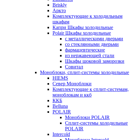
Briskly
Аркто
Комплектующие к холодильным
шкафам
Капри Шкафы холодильные
Polair Шкафы холодильные
с металлическими дверьми
со стеклянными дверьми
фармацевтические
из нержавеющей стали
Шкафы шоковой заморозки
Совитал
Моноблоки, сплит-системы холодильные
HIEMS
Север Моноблоки
Комплектующие к сплит-системам,
моноблокам и ккб
ККБ
Belluna
POLAIR
Моноблоки POLAIR
Сплит-системы холодильные
POLAIR
Intercold
Моноблоки Intercold