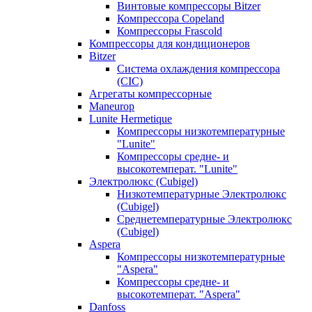
Винтовые компрессоры Bitzer
Компрессора Copeland
Компрессоры Frascold
Компрессоры для кондиционеров
Bitzer
Система охлаждения компрессора
(CIC)
Агрегаты компрессорные
Maneurop
Lunite Hermetique
Компрессоры низкотемпературные
"Lunite"
Компрессоры средне- и
высокотемперат. "Lunite"
Электролюкс (Cubigel)
Низкотемпературные Электролюкс
(Cubigel)
Среднетемпературные Электролюкс
(Cubigel)
Aspera
Компрессоры низкотемпературные
"Aspera"
Компрессоры средне- и
высокотемперат. "Aspera"
Danfoss