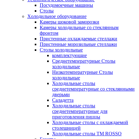
Посудомоечные машины
Столы
Xолодильное оборудование
Камеры шоковой заморозки
Камеры холодильные со стеклянным
фронтом
Пристенные охлаждаемые стеллажи
Пристенные морозильные стеллажи
Столы холодильные
комплектующие
Среднетемпературные Столы
холодильные
Низкотемпературные Столы
холодильные
Холодильные столы
среднетемпературные со стеклянными
дверьми
Саладетта
Холодильные столы
среднетемпературные для
приготовления пиццы
Холодильные столы с охлаждаемой
столешницей
Холодильные столы ТМ ROSSO