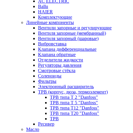
AC ELECTRIC
Ballu
HAIER
Комплектующие
Линейные компоненты
Вентили запорные и регулирующие
Вентиля запорные (мембранный)
Вентиля запорный (шаровые)
Вибровставка
Клапана дифференциальные
Клапана обратные
Отделители жидкости
Регуляторы давления
Смотровые стёкла
Соленоиды
Фильтры
Электронный расширитель
ТРВ (корпус, дюза, термоэлемент)
ТРВ типа Т 2 "Danfoss"
ТРВ типа Т 5 "Danfoss"
ТРВ типа Т12 "Danfoss"
ТРВ типа Т20 "Danfoss"
ТРВ
Ресивер
Масло