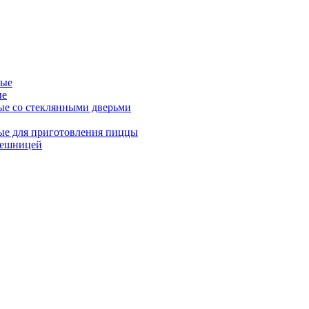
ные
ые
ые со стеклянными дверьми
ые для приготовления пиццы
лешницей