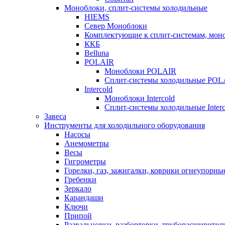
Моноблоки, сплит-системы холодильные
HIEMS
Север Моноблоки
Комплектующие к сплит-системам, моно
ККБ
Belluna
POLAIR
Моноблоки POLAIR
Сплит-системы холодильные POL
Intercold
Моноблоки Intercold
Сплит-системы холодильные Interc
Завеса
Инструменты для холодильного оборудования
Насосы
Анемометры
Весы
Гигрометры
Горелки, газ, зажигалки, коврики огнеупорны
Гребенки
Зеркало
Карандаши
Ключи
Припой
Развальцовки, разбортовки, труборасширител