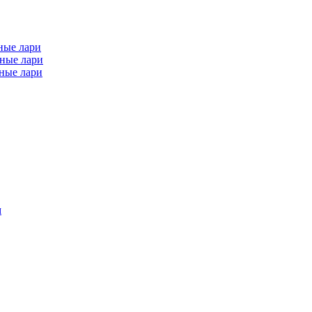
ные лари
ные лари
ные лари
м