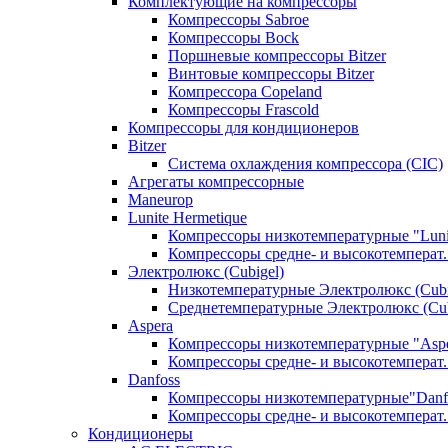
Комплектующие на компрессоры
Компрессоры Sabroe
Компрессоры Bock
Поршневые компрессоры Bitzer
Винтовые компрессоры Bitzer
Компрессора Copeland
Компрессоры Frascold
Компрессоры для кондиционеров
Bitzer
Система охлаждения компрессора (CIC)
Агрегаты компрессорные
Maneurop
Lunite Hermetique
Компрессоры низкотемпературные "Luni
Компрессоры средне- и высокотемперат. 
Электролюкс (Cubigel)
Низкотемпературные Электролюкс (Cubi
Среднетемпературные Электролюкс (Cub
Aspera
Компрессоры низкотемпературные "Asp
Компрессоры средне- и высокотемперат.
Danfoss
Компрессоры низкотемпературные"Danf
Компрессоры средне- и высокотемперат.
Кондиционеры