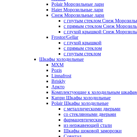
Polair Морозильные лари
Haier Морозильные лари
Снеж Морозильные лари
с гнутым стеклом Снеж Морозиль
с прямым стеклом Снеж Морозиль
с глухой крышкой Снеж Морозиль
Frostor/Gellar
с глухой крышкой
с прямым стеклом
с гнутым стеклом
Шкафы холодильные
МХМ
Pozis
Linnafrost
Briskly
Аркто
Комплектующие к холодильным шкафа
Капри Шкафы холодильные
Polair Шкафы холодильные
с металлическими дверьми
со стеклянными дверьми
фармацевтические
из нержавеющей стали
Шкафы шоковой заморозки
Совитал