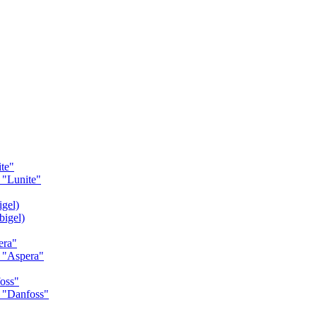
te"
"Lunite"
gel)
igel)
era"
 "Aspera"
oss"
 "Danfoss"