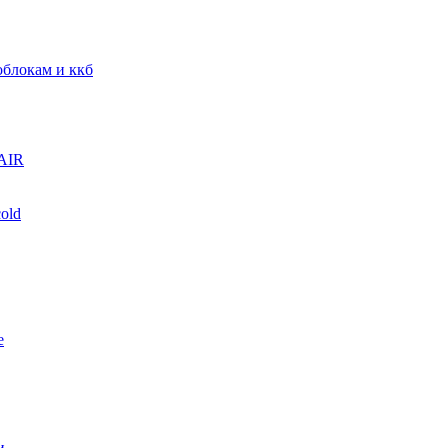
блокам и ккб
AIR
old
е
и