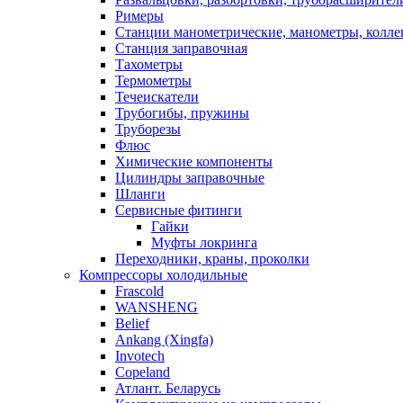
Римеры
Станции манометрические, манометры, колле
Станция заправочная
Тахометры
Термометры
Течеискатели
Трубогибы, пружины
Труборезы
Флюс
Химические компоненты
Цилиндры заправочные
Шланги
Сервисные фитинги
Гайки
Муфты локринга
Переходники, краны, проколки
Компрессоры холодильные
Frascold
WANSHENG
Belief
Ankang (Xingfa)
Invotech
Copeland
Атлант. Беларусь