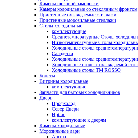
Камеры шоковой заморозки
Камеры холодильные со стеклянным фронтом
Пристенные охлаждаемые стеллажи
Пристенные морозильные стеллажи
Столы холодильные
комплектующие
Среднетемпературные Столы холодиль
Низкотемпературные Столы холодильн
Холодильные столы среднетемпературн
Саладетта
Холодильные столы среднетемпературн
Холодильные столы с охлаждаемой сто
Холодильные столы ТМ ROSSO
Бонеты
Витрины холодильные
комплектующие
Запчасти для бытовых холодильников
Двери
Профхолод
Север Двери
Ирбис
комплектующие к дверям
Камеры холодильные
Морозильные лари
Aucma