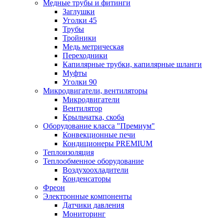
Медные трубы и фитинги
Заглушки
Уголки 45
Трубы
Тройники
Медь метрическая
Переходники
Капилярные трубки, капилярные шланги
Муфты
Уголки 90
Микродвигатели, вентиляторы
Микродвигатели
Вентилятор
Крыльчатка, скоба
Оборудование класса "Премиум"
Конвекционные печи
Кондиционеры PREMIUM
Теплоизоляция
Теплообменное оборудование
Воздухоохладители
Конденсаторы
Фреон
Электронные компоненты
Датчики давления
Мониторинг