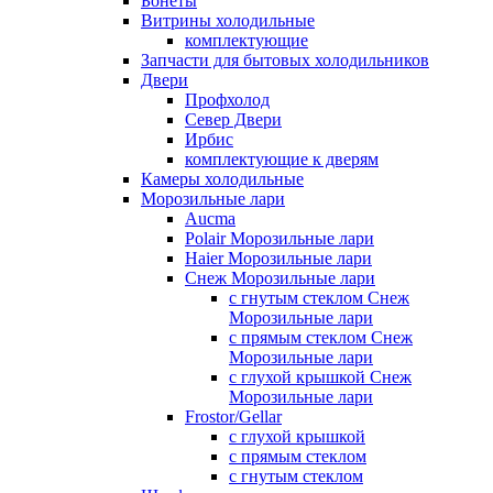
Бонеты
Витрины холодильные
комплектующие
Запчасти для бытовых холодильников
Двери
Профхолод
Север Двери
Ирбис
комплектующие к дверям
Камеры холодильные
Морозильные лари
Aucma
Polair Морозильные лари
Haier Морозильные лари
Снеж Морозильные лари
с гнутым стеклом Снеж
Морозильные лари
с прямым стеклом Снеж
Морозильные лари
с глухой крышкой Снеж
Морозильные лари
Frostor/Gellar
с глухой крышкой
с прямым стеклом
с гнутым стеклом