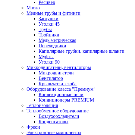
Ресивер
Масло
Медные трубы и фитинги
Заглушки
Уголки 45
Трубы
Тройники
Медь метрическая
Переходники
Капилярные трубки, капилярные шланги
Муфты
Уголки 90
Микродвигатели, вентиляторы
Микродвигатели
Вентилятор
Крыльчатка, скоба
Оборудование класса "Премиум"
Конвекционные печи
Кондиционеры PREMIUM
Теплоизоляция
Теплообменное оборудование
Воздухоохладители
Конденсаторы
Фреон
Электронные компоненты