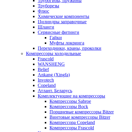
Трубогибы, пружины
Труборезы
Флюс
Химические компоненты
Цилиндры заправочные
Шланги
Сервисные фитинги
Гайки
Муфты локринга
Переходники, краны, проколки
Компрессоры холодильные
Frascold
WANSHENG
Belief
Ankang (Xingfa)
Invotech
Copeland
Атлант. Беларусь
Комплектующие на компрессоры
Компрессоры Sabroe
Компрессоры Bock
Поршневые компрессоры Bitzer
Винтовые компрессоры Bitzer
Компрессора Copeland
Компрессоры Frascold