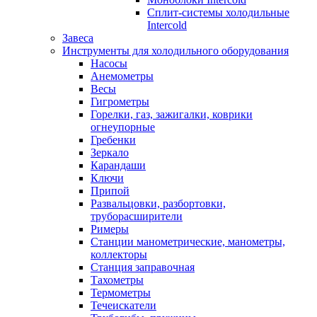
Сплит-системы холодильные
Intercold
Завеса
Инструменты для холодильного оборудования
Насосы
Анемометры
Весы
Гигрометры
Горелки, газ, зажигалки, коврики
огнеупорные
Гребенки
Зеркало
Карандаши
Ключи
Припой
Развальцовки, разбортовки,
труборасширители
Римеры
Станции манометрические, манометры,
коллекторы
Станция заправочная
Тахометры
Термометры
Течеискатели