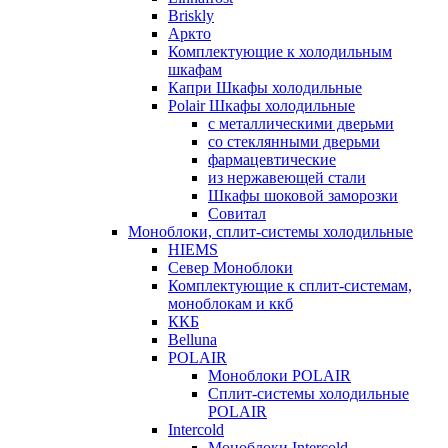
Briskly
Аркто
Комплектующие к холодильным
шкафам
Капри Шкафы холодильные
Polair Шкафы холодильные
с металлическими дверьми
со стеклянными дверьми
фармацевтические
из нержавеющей стали
Шкафы шоковой заморозки
Совитал
Моноблоки, сплит-системы холодильные
HIEMS
Север Моноблоки
Комплектующие к сплит-системам,
моноблокам и ккб
ККБ
Belluna
POLAIR
Моноблоки POLAIR
Сплит-системы холодильные
POLAIR
Intercold
Моноблоки Intercold