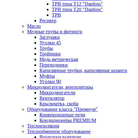
ТРВ типа Т12 "Danfoss"
ТРВ типа Т20 "Danfoss"
ТРВ
Ресивер
Масло
Медные трубы и фитинги
Заглушки
Уголки 45
Трубы
Тройники
Медь метрическая
Переходники
Капилярные трубки, капилярные шланги
Муфты
Уголки 90
Микродвигатели, вентиляторы
Микродвигатели
Вентилятор
Крыльчатка, скоба
Оборудование класса "Премиум"
Конвекционные печи
Кондиционеры PREMIUM
Теплоизоляция
Теплообменное оборудование
Воздухоохладители