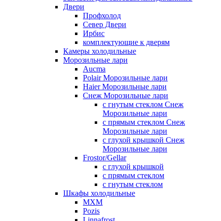
Двери
Профхолод
Север Двери
Ирбис
комплектующие к дверям
Камеры холодильные
Морозильные лари
Aucma
Polair Морозильные лари
Haier Морозильные лари
Снеж Морозильные лари
с гнутым стеклом Снеж
Морозильные лари
с прямым стеклом Снеж
Морозильные лари
с глухой крышкой Снеж
Морозильные лари
Frostor/Gellar
с глухой крышкой
с прямым стеклом
с гнутым стеклом
Шкафы холодильные
МХМ
Pozis
Linnafrost