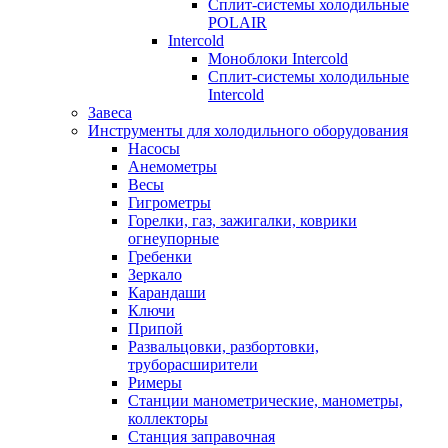
Сплит-системы холодильные
POLAIR
Intercold
Моноблоки Intercold
Сплит-системы холодильные
Intercold
Завеса
Инструменты для холодильного оборудования
Насосы
Анемометры
Весы
Гигрометры
Горелки, газ, зажигалки, коврики
огнеупорные
Гребенки
Зеркало
Карандаши
Ключи
Припой
Развальцовки, разбортовки,
труборасширители
Римеры
Станции манометрические, манометры,
коллекторы
Станция заправочная