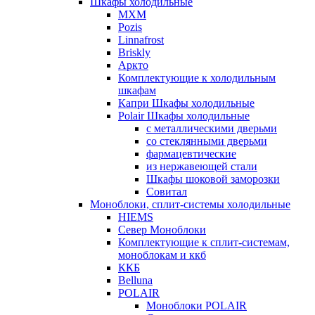
Шкафы холодильные
МХМ
Pozis
Linnafrost
Briskly
Аркто
Комплектующие к холодильным
шкафам
Капри Шкафы холодильные
Polair Шкафы холодильные
с металлическими дверьми
со стеклянными дверьми
фармацевтические
из нержавеющей стали
Шкафы шоковой заморозки
Совитал
Моноблоки, сплит-системы холодильные
HIEMS
Север Моноблоки
Комплектующие к сплит-системам,
моноблокам и ккб
ККБ
Belluna
POLAIR
Моноблоки POLAIR