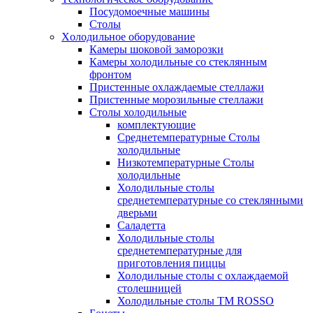
Посудомоечные машины
Столы
Xолодильное оборудование
Камеры шоковой заморозки
Камеры холодильные со стеклянным
фронтом
Пристенные охлаждаемые стеллажи
Пристенные морозильные стеллажи
Столы холодильные
комплектующие
Среднетемпературные Столы
холодильные
Низкотемпературные Столы
холодильные
Холодильные столы
среднетемпературные со стеклянными
дверьми
Саладетта
Холодильные столы
среднетемпературные для
приготовления пиццы
Холодильные столы с охлаждаемой
столешницей
Холодильные столы ТМ ROSSO