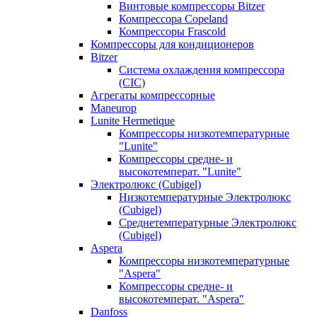
Винтовые компрессоры Bitzer
Компрессора Copeland
Компрессоры Frascold
Компрессоры для кондиционеров
Bitzer
Система охлаждения компрессора
(CIC)
Агрегаты компрессорные
Maneurop
Lunite Hermetique
Компрессоры низкотемпературные
"Lunite"
Компрессоры средне- и
высокотемперат. "Lunite"
Электролюкс (Cubigel)
Низкотемпературные Электролюкс
(Cubigel)
Среднетемпературные Электролюкс
(Cubigel)
Aspera
Компрессоры низкотемпературные
"Aspera"
Компрессоры средне- и
высокотемперат. "Aspera"
Danfoss