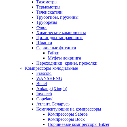
Тахометры
Термометры
Течеискатели
Трубогибы, пружины
Труборезы
Флюс
Химические компоненты
Цилиндры заправочные
Шланги
Сервисные фитинги
Гайки
Муфты локринга
Переходники, краны, проколки
Компрессоры холодильные
Frascold
WANSHENG
Belief
Ankang (Xingfa)
Invotech
Copeland
Атлант. Беларусь
Комплектующие на компрессоры
Компрессоры Sabroe
Компрессоры Bock
Поршневые компрессоры Bitzer