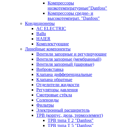
Компрессоры
низкотемпературные"Danfoss"
Компрессоры средне- и
высокотемперат. "Danfoss"
Кондиционеры
AC ELECTRIC
Ballu
HAIER
Комплектующие
Линейные компоненты
Вентили запорные и регулирующие
Вентиля запорные (мембранный)
Вентиля запорный (шаровые)
Вибровставка
Клапана дифференциальные
Клапана обратные
Отделители жидкости
Регуляторы давления
Смотровые стёкла
Соленоиды
Фильтры
Электронный расширитель
ТРВ (корпус, дюза, термоэлемент)
ТРВ типа Т 2 "Danfoss"
ТРВ типа Т 5 "Danfoss"