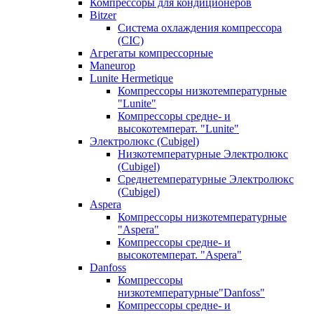
Компрессоры для кондиционеров
Bitzer
Система охлаждения компрессора
(CIC)
Агрегаты компрессорные
Maneurop
Lunite Hermetique
Компрессоры низкотемпературные
"Lunite"
Компрессоры средне- и
высокотемперат. "Lunite"
Электролюкс (Cubigel)
Низкотемпературные Электролюкс
(Cubigel)
Среднетемпературные Электролюкс
(Cubigel)
Aspera
Компрессоры низкотемпературные
"Aspera"
Компрессоры средне- и
высокотемперат. "Aspera"
Danfoss
Компрессоры
низкотемпературные"Danfoss"
Компрессоры средне- и