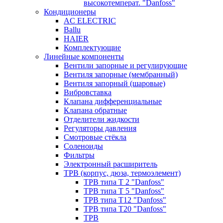
высокотемперат. "Danfoss"
Кондиционеры
AC ELECTRIC
Ballu
HAIER
Комплектующие
Линейные компоненты
Вентили запорные и регулирующие
Вентиля запорные (мембранный)
Вентиля запорный (шаровые)
Вибровставка
Клапана дифференциальные
Клапана обратные
Отделители жидкости
Регуляторы давления
Смотровые стёкла
Соленоиды
Фильтры
Электронный расширитель
ТРВ (корпус, дюза, термоэлемент)
ТРВ типа Т 2 "Danfoss"
ТРВ типа Т 5 "Danfoss"
ТРВ типа Т12 "Danfoss"
ТРВ типа Т20 "Danfoss"
ТРВ