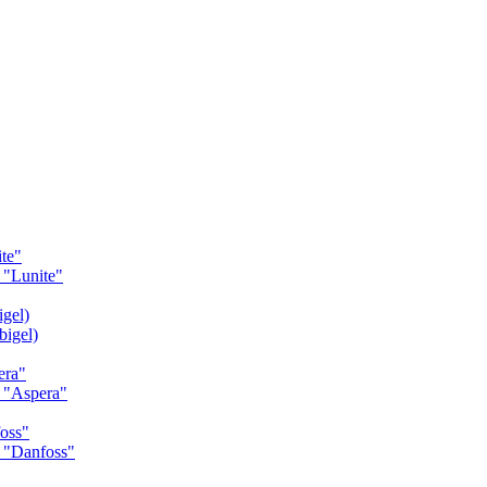
te"
"Lunite"
gel)
igel)
era"
 "Aspera"
oss"
 "Danfoss"