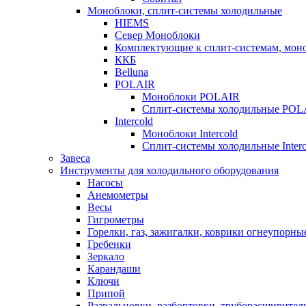
Моноблоки, сплит-системы холодильные
HIEMS
Север Моноблоки
Комплектующие к сплит-системам, моно
ККБ
Belluna
POLAIR
Моноблоки POLAIR
Сплит-системы холодильные POL
Intercold
Моноблоки Intercold
Сплит-системы холодильные Interc
Завеса
Инструменты для холодильного оборудования
Насосы
Анемометры
Весы
Гигрометры
Горелки, газ, зажигалки, коврики огнеупорны
Гребенки
Зеркало
Карандаши
Ключи
Припой
Развальцовки, разбортовки, труборасширител