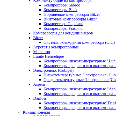
Комплектующие на компрессоры
Компрессоры Sabroe
Компрессоры Bock
Поршневые компрессоры Bitzer
Винтовые компрессоры Bitzer
Компрессора Copeland
Компрессоры Frascold
Компрессоры для кондиционеров
Bitzer
Система охлаждения компрессора (CIC)
Агрегаты компрессорные
Maneurop
Lunite Hermetique
Компрессоры низкотемпературные "Luni
Компрессоры средне- и высокотемперат. 
Электролюкс (Cubigel)
Низкотемпературные Электролюкс (Cubi
Среднетемпературные Электролюкс (Cub
Aspera
Компрессоры низкотемпературные "Asp
Компрессоры средне- и высокотемперат.
Danfoss
Компрессоры низкотемпературные"Danf
Компрессоры средне- и высокотемперат.
Кондиционеры