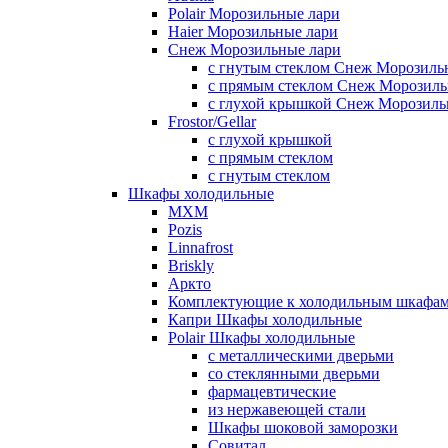
Polair Морозильные лари
Haier Морозильные лари
Снеж Морозильные лари
с гнутым стеклом Снеж Морозиль
с прямым стеклом Снеж Морозиль
с глухой крышкой Снеж Морозиль
Frostor/Gellar
с глухой крышкой
с прямым стеклом
с гнутым стеклом
Шкафы холодильные
МХМ
Pozis
Linnafrost
Briskly
Аркто
Комплектующие к холодильным шкафа
Капри Шкафы холодильные
Polair Шкафы холодильные
с металлическими дверьми
со стеклянными дверьми
фармацевтические
из нержавеющей стали
Шкафы шоковой заморозки
Совитал