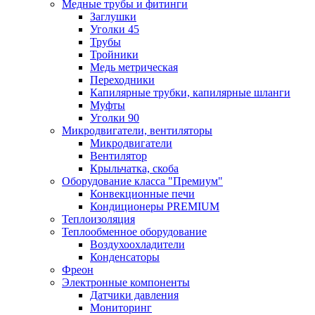
Медные трубы и фитинги
Заглушки
Уголки 45
Трубы
Тройники
Медь метрическая
Переходники
Капилярные трубки, капилярные шланги
Муфты
Уголки 90
Микродвигатели, вентиляторы
Микродвигатели
Вентилятор
Крыльчатка, скоба
Оборудование класса "Премиум"
Конвекционные печи
Кондиционеры PREMIUM
Теплоизоляция
Теплообменное оборудование
Воздухоохладители
Конденсаторы
Фреон
Электронные компоненты
Датчики давления
Мониторинг