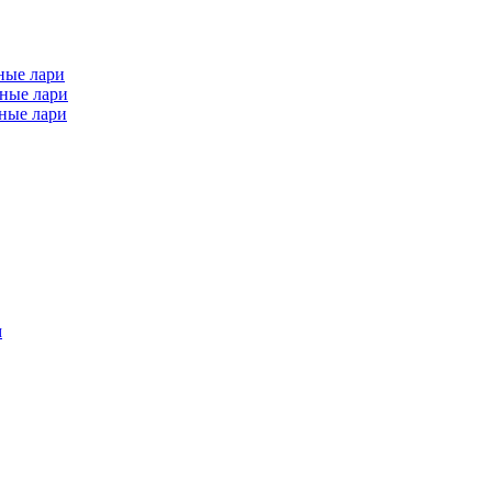
ные лари
ные лари
ные лари
м