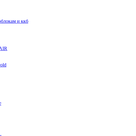
блокам и ккб
AIR
old
е
и