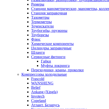
Римеры
Станции манометрические, манометры, колле
Станция заправочная
Тахометры
Термометры
Течеискатели
Трубогибы, пружины
Труборезы
Флюс
Химические компоненты
Цилиндры заправочные
Шланги
Сервисные фитинги
Гайки
Муфты локринга
Переходники, краны, проколки
Компрессоры холодильные
Frascold
WANSHENG
Belief
Ankang (Xingfa)
Invotech
Copeland
Атлант. Беларусь