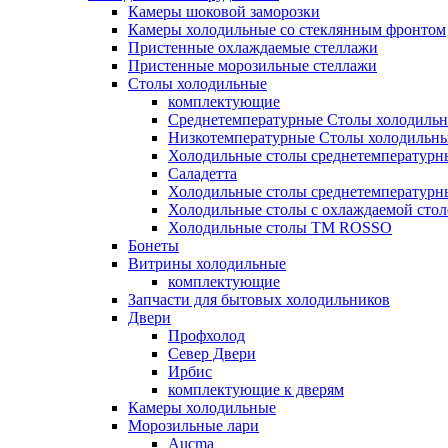
Камеры шоковой заморозки
Камеры холодильные со стеклянным фронтом
Пристенные охлаждаемые стеллажи
Пристенные морозильные стеллажи
Столы холодильные
комплектующие
Среднетемпературные Столы холодиль
Низкотемпературные Столы холодильн
Холодильные столы среднетемпературн
Саладетта
Холодильные столы среднетемпературн
Холодильные столы с охлаждаемой сто
Холодильные столы ТМ ROSSO
Бонеты
Витрины холодильные
комплектующие
Запчасти для бытовых холодильников
Двери
Профхолод
Север Двери
Ирбис
комплектующие к дверям
Камеры холодильные
Морозильные лари
Aucma