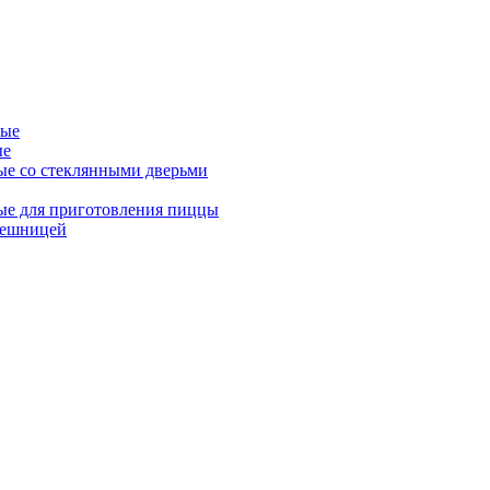
ные
ые
ые со стеклянными дверьми
ые для приготовления пиццы
лешницей