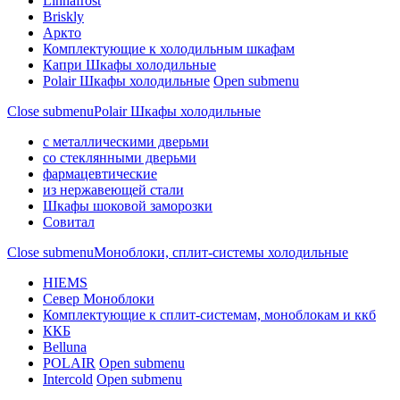
Linnafrost
Briskly
Аркто
Комплектующие к холодильным шкафам
Капри Шкафы холодильные
Polair Шкафы холодильные
Open submenu
Close submenu
Polair Шкафы холодильные
с металлическими дверьми
со стеклянными дверьми
фармацевтические
из нержавеющей стали
Шкафы шоковой заморозки
Совитал
Close submenu
Моноблоки, сплит-системы холодильные
HIEMS
Север Моноблоки
Комплектующие к сплит-системам, моноблокам и ккб
ККБ
Belluna
POLAIR
Open submenu
Intercold
Open submenu