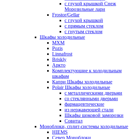
с глухой крышкой Снеж
Морозильные лари
Frostor/Gellar
с глухой крышкой
с прямым стеклом
с гнутым стеклом
Шкафы холодильные
МХМ
Pozis
Linnafrost
Briskly
Аркто
Комплектующие к холодильным
шкафам
Капри Шкафы холодильные
Polair Шкафы холодильные
с металлическими дверьми
со стеклянными дверьми
фармацевтические
из нержавеющей стали
Шкафы шоковой заморозки
Совитал
Моноблоки, сплит-системы холодильные
HIEMS
Север Моноблоки