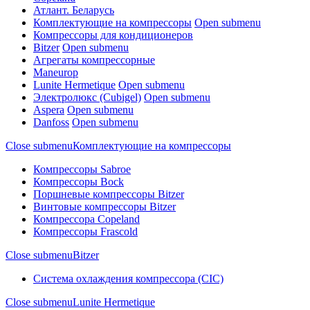
Атлант. Беларусь
Комплектующие на компрессоры
Open submenu
Компрессоры для кондиционеров
Bitzer
Open submenu
Агрегаты компрессорные
Maneurop
Lunite Hermetique
Open submenu
Электролюкс (Cubigel)
Open submenu
Aspera
Open submenu
Danfoss
Open submenu
Close submenu
Комплектующие на компрессоры
Компрессоры Sabroe
Компрессоры Bock
Поршневые компрессоры Bitzer
Винтовые компрессоры Bitzer
Компрессора Copeland
Компрессоры Frascold
Close submenu
Bitzer
Система охлаждения компрессора (CIC)
Close submenu
Lunite Hermetique