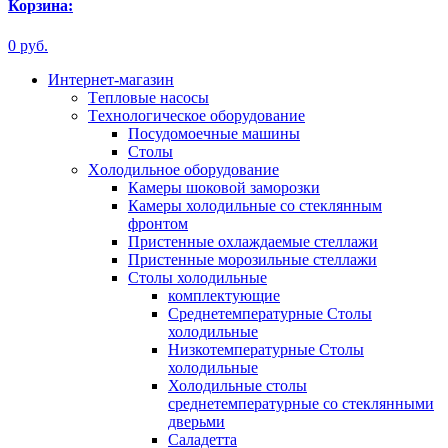
Корзина:
0 руб.
Интернет-магазин
Tепловые насосы
Tехнологическое оборудование
Посудомоечные машины
Столы
Xолодильное оборудование
Камеры шоковой заморозки
Камеры холодильные со стеклянным
фронтом
Пристенные охлаждаемые стеллажи
Пристенные морозильные стеллажи
Столы холодильные
комплектующие
Среднетемпературные Столы
холодильные
Низкотемпературные Столы
холодильные
Холодильные столы
среднетемпературные со стеклянными
дверьми
Саладетта