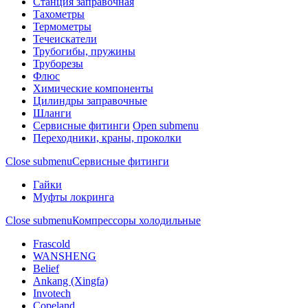
Станция заправочная
Тахометры
Термометры
Течеискатели
Трубогибы, пружины
Труборезы
Флюс
Химические компоненты
Цилиндры заправочные
Шланги
Сервисные фитинги
Open submenu
Переходники, краны, проколки
Close submenu
Сервисные фитинги
Гайки
Муфты локринга
Close submenu
Компрессоры холодильные
Frascold
WANSHENG
Belief
Ankang (Xingfa)
Invotech
Copeland