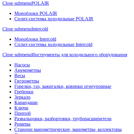
Close submenu
POLAIR
Моноблоки POLAIR
Сплит-системы холодильные POLAIR
Close submenu
Intercold
Моноблоки Intercold
Сплит-системы холодильные Intercold
Close submenu
Инструменты для холодильного оборудования
Насосы
Анемометры
Весы
Гигрометры
Горелки, газ, зажигалки, коврики огнеупорные
Гребенки
Зеркало
Карандаши
Ключи
Припой
Развальцовки, разбортовки, труборасширители
Римеры
Станции манометрические, манометры, коллекторы