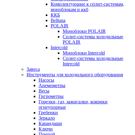
Комплектующие к сплит-системам,
моноблокам и ккб
ККБ
Belluna
POLAIR
Моноблоки POLAIR
Сплит-системы холодильные
POLAIR
Intercold
Моноблоки Intercold
Сплит-системы холодильные
Intercold
Завеса
Инструменты для холодильного оборудования
Насосы
Анемометры
Весы
Гигрометры
Горелки, газ, зажигалки, коврики
огнеупорные
Гребенки
Зеркало
Карандаши
Ключи
Припой