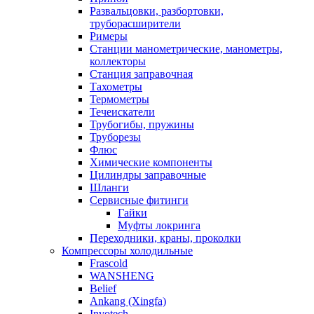
Развальцовки, разбортовки,
труборасширители
Римеры
Станции манометрические, манометры,
коллекторы
Станция заправочная
Тахометры
Термометры
Течеискатели
Трубогибы, пружины
Труборезы
Флюс
Химические компоненты
Цилиндры заправочные
Шланги
Сервисные фитинги
Гайки
Муфты локринга
Переходники, краны, проколки
Компрессоры холодильные
Frascold
WANSHENG
Belief
Ankang (Xingfa)
Invotech