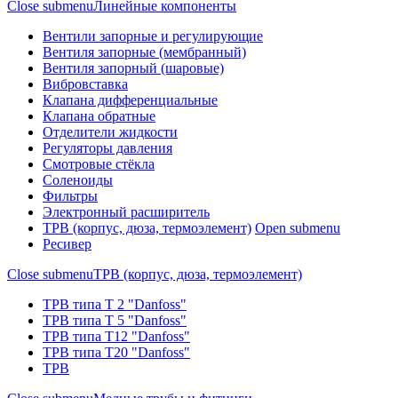
Close submenu
Линейные компоненты
Вентили запорные и регулирующие
Вентиля запорные (мембранный)
Вентиля запорный (шаровые)
Вибровставка
Клапана дифференциальные
Клапана обратные
Отделители жидкости
Регуляторы давления
Смотровые стёкла
Соленоиды
Фильтры
Электронный расширитель
ТРВ (корпус, дюза, термоэлемент)
Open submenu
Ресивер
Close submenu
ТРВ (корпус, дюза, термоэлемент)
ТРВ типа Т 2 "Danfoss"
ТРВ типа Т 5 "Danfoss"
ТРВ типа Т12 "Danfoss"
ТРВ типа Т20 "Danfoss"
ТРВ