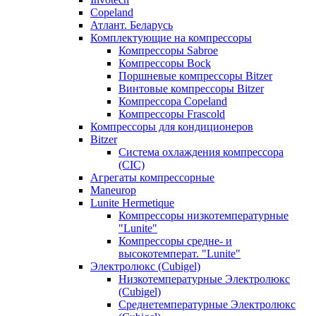
Copeland
Атлант. Беларусь
Комплектующие на компрессоры
Компрессоры Sabroe
Компрессоры Bock
Поршневые компрессоры Bitzer
Винтовые компрессоры Bitzer
Компрессора Copeland
Компрессоры Frascold
Компрессоры для кондиционеров
Bitzer
Система охлаждения компрессора
(CIC)
Агрегаты компрессорные
Maneurop
Lunite Hermetique
Компрессоры низкотемпературные
"Lunite"
Компрессоры средне- и
высокотемперат. "Lunite"
Электролюкс (Cubigel)
Низкотемпературные Электролюкс
(Cubigel)
Среднетемпературные Электролюкс