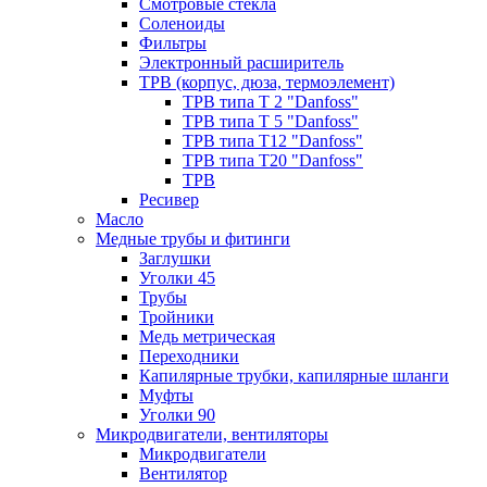
Смотровые стёкла
Соленоиды
Фильтры
Электронный расширитель
ТРВ (корпус, дюза, термоэлемент)
ТРВ типа Т 2 "Danfoss"
ТРВ типа Т 5 "Danfoss"
ТРВ типа Т12 "Danfoss"
ТРВ типа Т20 "Danfoss"
ТРВ
Ресивер
Масло
Медные трубы и фитинги
Заглушки
Уголки 45
Трубы
Тройники
Медь метрическая
Переходники
Капилярные трубки, капилярные шланги
Муфты
Уголки 90
Микродвигатели, вентиляторы
Микродвигатели
Вентилятор