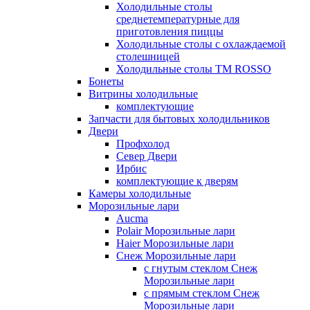
Холодильные столы
среднетемпературные для
приготовления пиццы
Холодильные столы с охлаждаемой
столешницей
Холодильные столы ТМ ROSSO
Бонеты
Витрины холодильные
комплектующие
Запчасти для бытовых холодильников
Двери
Профхолод
Север Двери
Ирбис
комплектующие к дверям
Камеры холодильные
Морозильные лари
Aucma
Polair Морозильные лари
Haier Морозильные лари
Снеж Морозильные лари
с гнутым стеклом Снеж
Морозильные лари
с прямым стеклом Снеж
Морозильные лари