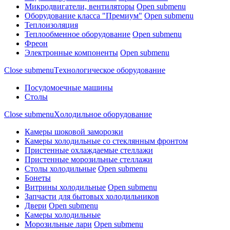
Микродвигатели, вентиляторы
Open submenu
Оборудование класса "Премиум"
Open submenu
Теплоизоляция
Теплообменное оборудование
Open submenu
Фреон
Электронные компоненты
Open submenu
Close submenu
Tехнологическое оборудование
Посудомоечные машины
Столы
Close submenu
Xолодильное оборудование
Камеры шоковой заморозки
Камеры холодильные со стеклянным фронтом
Пристенные охлаждаемые стеллажи
Пристенные морозильные стеллажи
Столы холодильные
Open submenu
Бонеты
Витрины холодильные
Open submenu
Запчасти для бытовых холодильников
Двери
Open submenu
Камеры холодильные
Морозильные лари
Open submenu