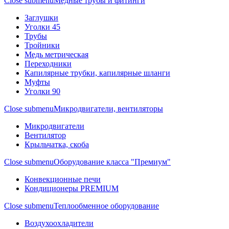
Close submenu
Медные трубы и фитинги
Заглушки
Уголки 45
Трубы
Тройники
Медь метрическая
Переходники
Капилярные трубки, капилярные шланги
Муфты
Уголки 90
Close submenu
Микродвигатели, вентиляторы
Микродвигатели
Вентилятор
Крыльчатка, скоба
Close submenu
Оборудование класса "Премиум"
Конвекционные печи
Кондиционеры PREMIUM
Close submenu
Теплообменное оборудование
Воздухоохладители