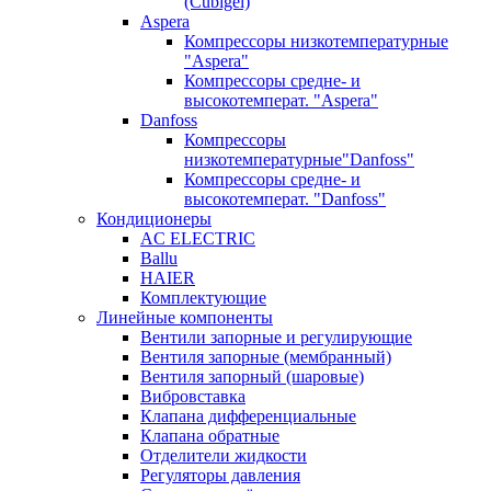
(Cubigel)
Aspera
Компрессоры низкотемпературные
"Aspera"
Компрессоры средне- и
высокотемперат. "Aspera"
Danfoss
Компрессоры
низкотемпературные"Danfoss"
Компрессоры средне- и
высокотемперат. "Danfoss"
Кондиционеры
AC ELECTRIC
Ballu
HAIER
Комплектующие
Линейные компоненты
Вентили запорные и регулирующие
Вентиля запорные (мембранный)
Вентиля запорный (шаровые)
Вибровставка
Клапана дифференциальные
Клапана обратные
Отделители жидкости
Регуляторы давления