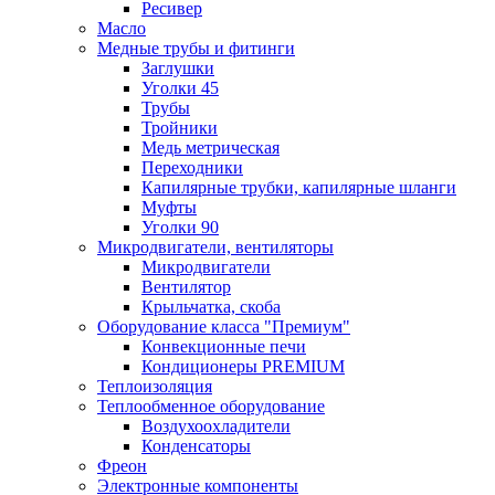
Ресивер
Масло
Медные трубы и фитинги
Заглушки
Уголки 45
Трубы
Тройники
Медь метрическая
Переходники
Капилярные трубки, капилярные шланги
Муфты
Уголки 90
Микродвигатели, вентиляторы
Микродвигатели
Вентилятор
Крыльчатка, скоба
Оборудование класса "Премиум"
Конвекционные печи
Кондиционеры PREMIUM
Теплоизоляция
Теплообменное оборудование
Воздухоохладители
Конденсаторы
Фреон
Электронные компоненты