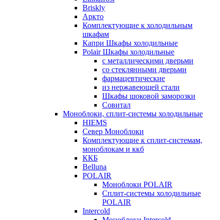
Briskly
Аркто
Комплектующие к холодильным
шкафам
Капри Шкафы холодильные
Polair Шкафы холодильные
с металлическими дверьми
со стеклянными дверьми
фармацевтические
из нержавеющей стали
Шкафы шоковой заморозки
Совитал
Моноблоки, сплит-системы холодильные
HIEMS
Север Моноблоки
Комплектующие к сплит-системам,
моноблокам и ккб
ККБ
Belluna
POLAIR
Моноблоки POLAIR
Сплит-системы холодильные
POLAIR
Intercold
Моноблоки Intercold