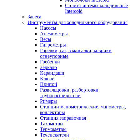
Сплит-системы холодильные
Intercold
Завеса
Инструменты для холодильного оборудования
Насосы
Анемометры
Весы
Гигрометры
Горелки, газ, зажигалки, коврики
огнеупорные
Гребенки
Зеркало
Карандаши
Ключи
Припой
Развальцовки, разбортовки,
труборасширители
Римеры
Станции манометрические, манометры,
коллекторы
Станция заправочная
Тахометры
Термометры
Течеискатели