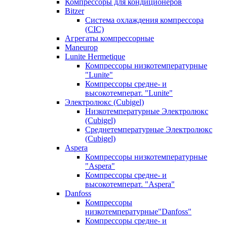
Компрессоры для кондиционеров
Bitzer
Система охлаждения компрессора
(CIC)
Агрегаты компрессорные
Maneurop
Lunite Hermetique
Компрессоры низкотемпературные
"Lunite"
Компрессоры средне- и
высокотемперат. "Lunite"
Электролюкс (Cubigel)
Низкотемпературные Электролюкс
(Cubigel)
Среднетемпературные Электролюкс
(Cubigel)
Aspera
Компрессоры низкотемпературные
"Aspera"
Компрессоры средне- и
высокотемперат. "Aspera"
Danfoss
Компрессоры
низкотемпературные"Danfoss"
Компрессоры средне- и