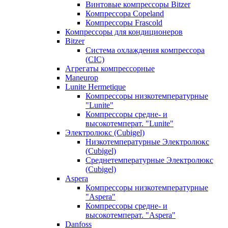
Винтовые компрессоры Bitzer
Компрессора Copeland
Компрессоры Frascold
Компрессоры для кондиционеров
Bitzer
Система охлаждения компрессора
(CIC)
Агрегаты компрессорные
Maneurop
Lunite Hermetique
Компрессоры низкотемпературные
"Lunite"
Компрессоры средне- и
высокотемперат. "Lunite"
Электролюкс (Cubigel)
Низкотемпературные Электролюкс
(Cubigel)
Среднетемпературные Электролюкс
(Cubigel)
Aspera
Компрессоры низкотемпературные
"Aspera"
Компрессоры средне- и
высокотемперат. "Aspera"
Danfoss