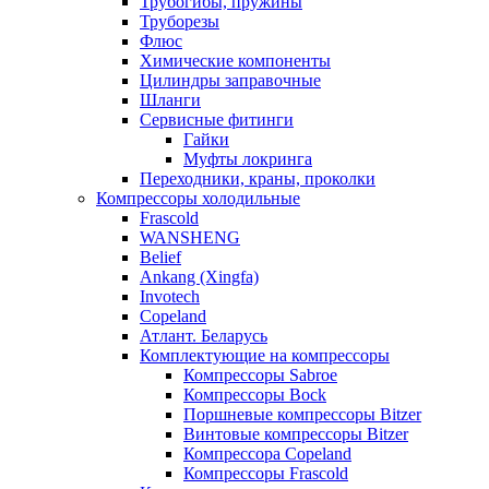
Трубогибы, пружины
Труборезы
Флюс
Химические компоненты
Цилиндры заправочные
Шланги
Сервисные фитинги
Гайки
Муфты локринга
Переходники, краны, проколки
Компрессоры холодильные
Frascold
WANSHENG
Belief
Ankang (Xingfa)
Invotech
Copeland
Атлант. Беларусь
Комплектующие на компрессоры
Компрессоры Sabroe
Компрессоры Bock
Поршневые компрессоры Bitzer
Винтовые компрессоры Bitzer
Компрессора Copeland
Компрессоры Frascold