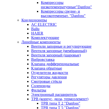
Компрессоры
низкотемпературные"Danfoss"
Компрессоры средне- и
высокотемперат. "Danfoss"
Кондиционеры
AC ELECTRIC
Ballu
HAIER
Комплектующие
Линейные компоненты
Вентили запорные и регулирующие
Вентиля запорные (мембранный)
Вентиля запорный (шаровые)
Вибровставка
Клапана дифференциальные
Клапана обратные
Отделители жидкости
Регуляторы давления
Смотровые стёкла
Соленоиды
Фильтры
Электронный расширитель
ТРВ (корпус, дюза, термоэлемент)
ТРВ типа Т 2 "Danfoss"
ТРВ типа Т 5 "Danfoss"