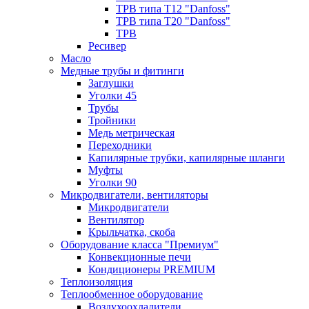
ТРВ типа Т12 "Danfoss"
ТРВ типа Т20 "Danfoss"
ТРВ
Ресивер
Масло
Медные трубы и фитинги
Заглушки
Уголки 45
Трубы
Тройники
Медь метрическая
Переходники
Капилярные трубки, капилярные шланги
Муфты
Уголки 90
Микродвигатели, вентиляторы
Микродвигатели
Вентилятор
Крыльчатка, скоба
Оборудование класса "Премиум"
Конвекционные печи
Кондиционеры PREMIUM
Теплоизоляция
Теплообменное оборудование
Воздухоохладители