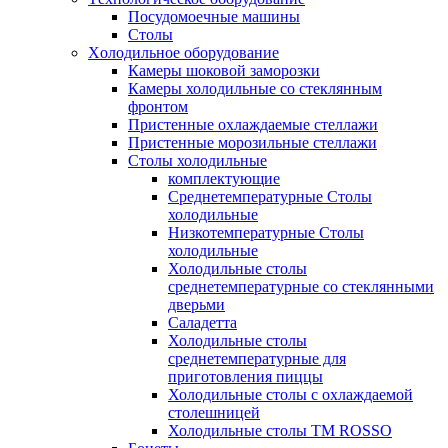
Посудомоечные машины
Столы
Xолодильное оборудование
Камеры шоковой заморозки
Камеры холодильные со стеклянным
фронтом
Пристенные охлаждаемые стеллажи
Пристенные морозильные стеллажи
Столы холодильные
комплектующие
Среднетемпературные Столы
холодильные
Низкотемпературные Столы
холодильные
Холодильные столы
среднетемпературные со стеклянными
дверьми
Саладетта
Холодильные столы
среднетемпературные для
приготовления пиццы
Холодильные столы с охлаждаемой
столешницей
Холодильные столы ТМ ROSSO