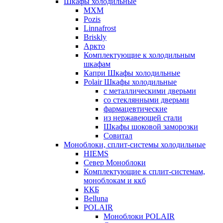
Шкафы холодильные
МХМ
Pozis
Linnafrost
Briskly
Аркто
Комплектующие к холодильным
шкафам
Капри Шкафы холодильные
Polair Шкафы холодильные
с металлическими дверьми
со стеклянными дверьми
фармацевтические
из нержавеющей стали
Шкафы шоковой заморозки
Совитал
Моноблоки, сплит-системы холодильные
HIEMS
Север Моноблоки
Комплектующие к сплит-системам,
моноблокам и ккб
ККБ
Belluna
POLAIR
Моноблоки POLAIR