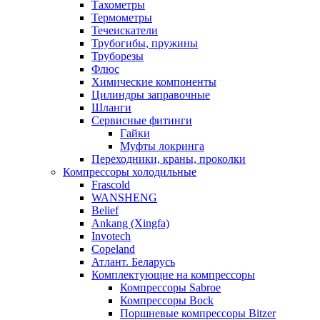
Тахометры
Термометры
Течеискатели
Трубогибы, пружины
Труборезы
Флюс
Химические компоненты
Цилиндры заправочные
Шланги
Сервисные фитинги
Гайки
Муфты локринга
Переходники, краны, проколки
Компрессоры холодильные
Frascold
WANSHENG
Belief
Ankang (Xingfa)
Invotech
Copeland
Атлант. Беларусь
Комплектующие на компрессоры
Компрессоры Sabroe
Компрессоры Bock
Поршневые компрессоры Bitzer