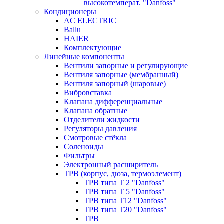
высокотемперат. "Danfoss"
Кондиционеры
AC ELECTRIC
Ballu
HAIER
Комплектующие
Линейные компоненты
Вентили запорные и регулирующие
Вентиля запорные (мембранный)
Вентиля запорный (шаровые)
Вибровставка
Клапана дифференциальные
Клапана обратные
Отделители жидкости
Регуляторы давления
Смотровые стёкла
Соленоиды
Фильтры
Электронный расширитель
ТРВ (корпус, дюза, термоэлемент)
ТРВ типа Т 2 "Danfoss"
ТРВ типа Т 5 "Danfoss"
ТРВ типа Т12 "Danfoss"
ТРВ типа Т20 "Danfoss"
ТРВ