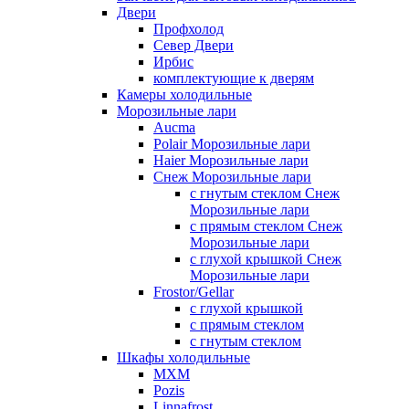
Двери
Профхолод
Север Двери
Ирбис
комплектующие к дверям
Камеры холодильные
Морозильные лари
Aucma
Polair Морозильные лари
Haier Морозильные лари
Снеж Морозильные лари
с гнутым стеклом Снеж
Морозильные лари
с прямым стеклом Снеж
Морозильные лари
с глухой крышкой Снеж
Морозильные лари
Frostor/Gellar
с глухой крышкой
с прямым стеклом
с гнутым стеклом
Шкафы холодильные
МХМ
Pozis
Linnafrost