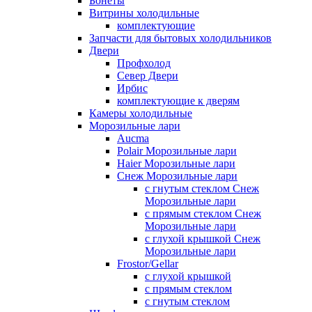
Бонеты
Витрины холодильные
комплектующие
Запчасти для бытовых холодильников
Двери
Профхолод
Север Двери
Ирбис
комплектующие к дверям
Камеры холодильные
Морозильные лари
Aucma
Polair Морозильные лари
Haier Морозильные лари
Снеж Морозильные лари
с гнутым стеклом Снеж
Морозильные лари
с прямым стеклом Снеж
Морозильные лари
с глухой крышкой Снеж
Морозильные лари
Frostor/Gellar
с глухой крышкой
с прямым стеклом
с гнутым стеклом