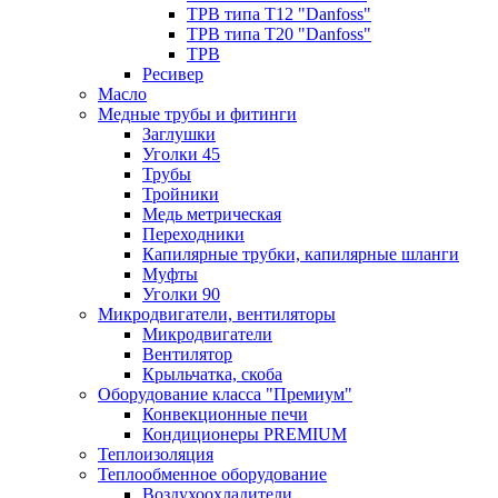
ТРВ типа Т12 "Danfoss"
ТРВ типа Т20 "Danfoss"
ТРВ
Ресивер
Масло
Медные трубы и фитинги
Заглушки
Уголки 45
Трубы
Тройники
Медь метрическая
Переходники
Капилярные трубки, капилярные шланги
Муфты
Уголки 90
Микродвигатели, вентиляторы
Микродвигатели
Вентилятор
Крыльчатка, скоба
Оборудование класса "Премиум"
Конвекционные печи
Кондиционеры PREMIUM
Теплоизоляция
Теплообменное оборудование
Воздухоохладители