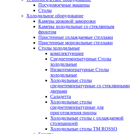
Посудомоечные машины
Столы
Xолодильное оборудование
Камеры шоковой заморозки
Камеры холодильные со стеклянным
фронтом
Пристенные охлаждаемые стеллажи
Пристенные морозильные стеллажи
Столы холодильные
комплектующие
Среднетемпературные Столы
холодильные
Низкотемпературные Столы
холодильные
Холодильные столы
среднетемпературные со стеклянными
дверьми
Саладетта
Холодильные столы
среднетемпературные для
приготовления пиццы
Холодильные столы с охлаждаемой
столешницей
Холодильные столы ТМ ROSSO