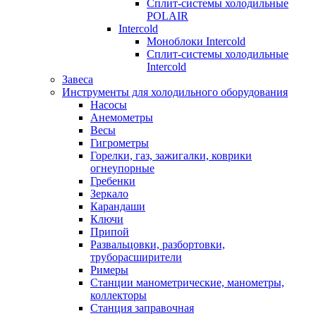
Сплит-системы холодильные
POLAIR
Intercold
Моноблоки Intercold
Сплит-системы холодильные
Intercold
Завеса
Инструменты для холодильного оборудования
Насосы
Анемометры
Весы
Гигрометры
Горелки, газ, зажигалки, коврики
огнеупорные
Гребенки
Зеркало
Карандаши
Ключи
Припой
Развальцовки, разбортовки,
труборасширители
Римеры
Станции манометрические, манометры,
коллекторы
Станция заправочная