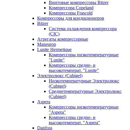
Винтовые компрессоры Bitzer
Компрессора Copeland
Компрессоры Frascold
Компрессоры для кондиционеров
Bitzer
Система охлаждения компрессора
(CIC)
Агрегаты компрессорные
Maneurop
Lunite Hermetique
Компрессоры низкотемпературные
"Lunite"
Компрессоры средне- и
высокотемперат. "Lunite"
Электролюкс (Cubigel)
Низкотемпературные Электролюкс
(Cubigel)
Среднетемпературные Электролюкс
(Cubigel)
Aspera
Компрессоры низкотемпературные
"Aspera"
Компрессоры средне- и
высокотемперат. "Aspera"
Danfoss