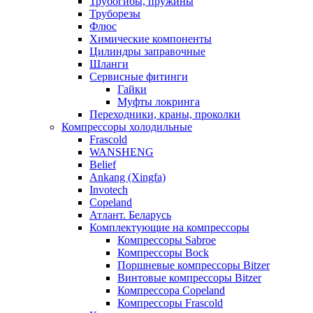
Трубогибы, пружины
Труборезы
Флюс
Химические компоненты
Цилиндры заправочные
Шланги
Сервисные фитинги
Гайки
Муфты локринга
Переходники, краны, проколки
Компрессоры холодильные
Frascold
WANSHENG
Belief
Ankang (Xingfa)
Invotech
Copeland
Атлант. Беларусь
Комплектующие на компрессоры
Компрессоры Sabroe
Компрессоры Bock
Поршневые компрессоры Bitzer
Винтовые компрессоры Bitzer
Компрессора Copeland
Компрессоры Frascold