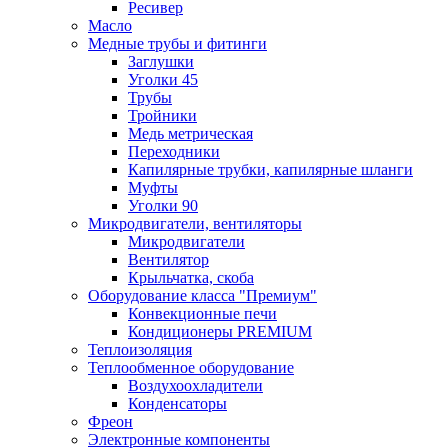
Ресивер
Масло
Медные трубы и фитинги
Заглушки
Уголки 45
Трубы
Тройники
Медь метрическая
Переходники
Капилярные трубки, капилярные шланги
Муфты
Уголки 90
Микродвигатели, вентиляторы
Микродвигатели
Вентилятор
Крыльчатка, скоба
Оборудование класса "Премиум"
Конвекционные печи
Кондиционеры PREMIUM
Теплоизоляция
Теплообменное оборудование
Воздухоохладители
Конденсаторы
Фреон
Электронные компоненты