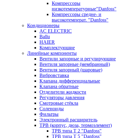
Компрессоры
низкотемпературные"Danfoss"
Компрессоры средне- и
высокотемперат. "Danfoss"
Кондиционеры
AC ELECTRIC
Ballu
HAIER
Комплектующие
Линейные компоненты
Вентили запорные и регулирующие
Вентиля запорные (мембранный)
Вентиля запорный (шаровые)
Вибровставка
Клапана дифференциальные
Клапана обратные
Отделители жидкости
Регуляторы давления
Смотровые стёкла
Соленоиды
Фильтры
Электронный расширитель
ТРВ (корпус, дюза, термоэлемент)
ТРВ типа Т 2 "Danfoss"
ТРВ типа Т 5 "Danfoss"