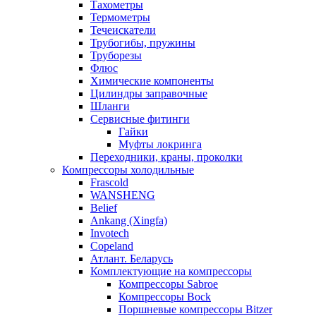
Тахометры
Термометры
Течеискатели
Трубогибы, пружины
Труборезы
Флюс
Химические компоненты
Цилиндры заправочные
Шланги
Сервисные фитинги
Гайки
Муфты локринга
Переходники, краны, проколки
Компрессоры холодильные
Frascold
WANSHENG
Belief
Ankang (Xingfa)
Invotech
Copeland
Атлант. Беларусь
Комплектующие на компрессоры
Компрессоры Sabroe
Компрессоры Bock
Поршневые компрессоры Bitzer