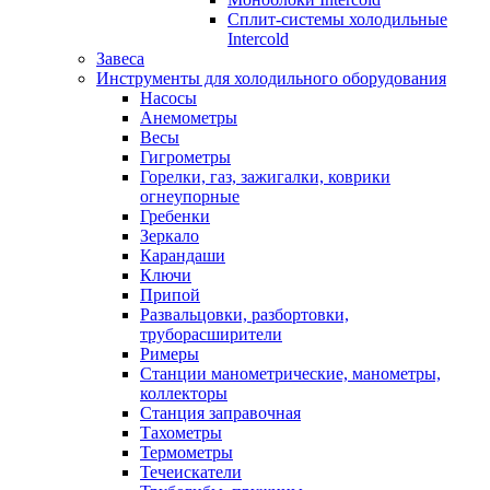
Сплит-системы холодильные
Intercold
Завеса
Инструменты для холодильного оборудования
Насосы
Анемометры
Весы
Гигрометры
Горелки, газ, зажигалки, коврики
огнеупорные
Гребенки
Зеркало
Карандаши
Ключи
Припой
Развальцовки, разбортовки,
труборасширители
Римеры
Станции манометрические, манометры,
коллекторы
Станция заправочная
Тахометры
Термометры
Течеискатели