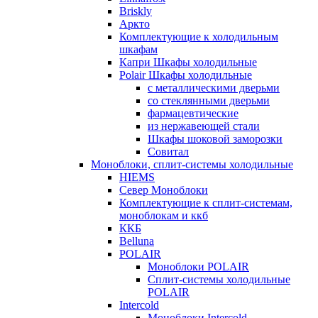
Briskly
Аркто
Комплектующие к холодильным
шкафам
Капри Шкафы холодильные
Polair Шкафы холодильные
с металлическими дверьми
со стеклянными дверьми
фармацевтические
из нержавеющей стали
Шкафы шоковой заморозки
Совитал
Моноблоки, сплит-системы холодильные
HIEMS
Север Моноблоки
Комплектующие к сплит-системам,
моноблокам и ккб
ККБ
Belluna
POLAIR
Моноблоки POLAIR
Сплит-системы холодильные
POLAIR
Intercold
Моноблоки Intercold