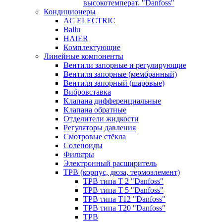
высокотемперат. "Danfoss"
Кондиционеры
AC ELECTRIC
Ballu
HAIER
Комплектующие
Линейные компоненты
Вентили запорные и регулирующие
Вентиля запорные (мембранный)
Вентиля запорный (шаровые)
Вибровставка
Клапана дифференциальные
Клапана обратные
Отделители жидкости
Регуляторы давления
Смотровые стёкла
Соленоиды
Фильтры
Электронный расширитель
ТРВ (корпус, дюза, термоэлемент)
ТРВ типа Т 2 "Danfoss"
ТРВ типа Т 5 "Danfoss"
ТРВ типа Т12 "Danfoss"
ТРВ типа Т20 "Danfoss"
ТРВ