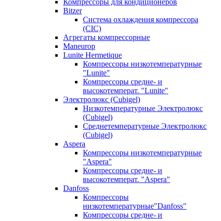
Компрессоры для кондиционеров
Bitzer
Система охлаждения компрессора
(CIC)
Агрегаты компрессорные
Maneurop
Lunite Hermetique
Компрессоры низкотемпературные
"Lunite"
Компрессоры средне- и
высокотемперат. "Lunite"
Электролюкс (Cubigel)
Низкотемпературные Электролюкс
(Cubigel)
Среднетемпературные Электролюкс
(Cubigel)
Aspera
Компрессоры низкотемпературные
"Aspera"
Компрессоры средне- и
высокотемперат. "Aspera"
Danfoss
Компрессоры
низкотемпературные"Danfoss"
Компрессоры средне- и