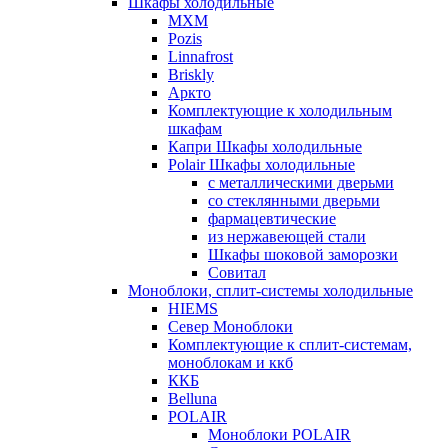
Шкафы холодильные
МХМ
Pozis
Linnafrost
Briskly
Аркто
Комплектующие к холодильным
шкафам
Капри Шкафы холодильные
Polair Шкафы холодильные
с металлическими дверьми
со стеклянными дверьми
фармацевтические
из нержавеющей стали
Шкафы шоковой заморозки
Совитал
Моноблоки, сплит-системы холодильные
HIEMS
Север Моноблоки
Комплектующие к сплит-системам,
моноблокам и ккб
ККБ
Belluna
POLAIR
Моноблоки POLAIR