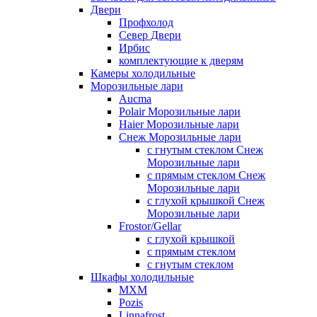
Двери
Профхолод
Север Двери
Ирбис
комплектующие к дверям
Камеры холодильные
Морозильные лари
Aucma
Polair Морозильные лари
Haier Морозильные лари
Снеж Морозильные лари
с гнутым стеклом Снеж
Морозильные лари
с прямым стеклом Снеж
Морозильные лари
с глухой крышкой Снеж
Морозильные лари
Frostor/Gellar
с глухой крышкой
с прямым стеклом
с гнутым стеклом
Шкафы холодильные
МХМ
Pozis
Linnafrost