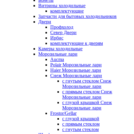
Бонеты
Витрины холодильные
комплектующие
Запчасти для бытовых холодильников
Двери
Профхолод
Север Двери
Ирбис
комплектующие к дверям
Камеры холодильные
Морозильные лари
Aucma
Polair Морозильные лари
Haier Морозильные лари
Снеж Морозильные лари
с гнутым стеклом Снеж
Морозильные лари
с прямым стеклом Снеж
Морозильные лари
с глухой крышкой Снеж
Морозильные лари
Frostor/Gellar
с глухой крышкой
с прямым стеклом
с гнутым стеклом