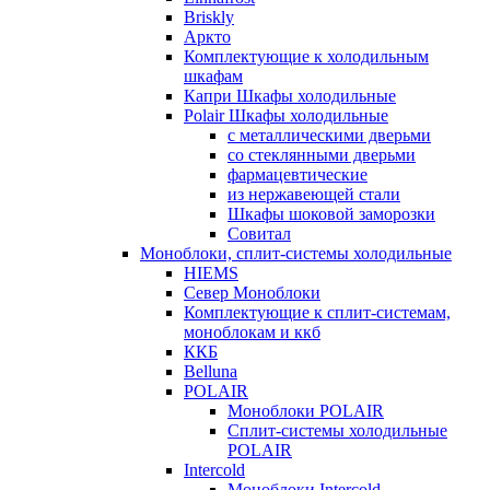
Briskly
Аркто
Комплектующие к холодильным
шкафам
Капри Шкафы холодильные
Polair Шкафы холодильные
с металлическими дверьми
со стеклянными дверьми
фармацевтические
из нержавеющей стали
Шкафы шоковой заморозки
Совитал
Моноблоки, сплит-системы холодильные
HIEMS
Север Моноблоки
Комплектующие к сплит-системам,
моноблокам и ккб
ККБ
Belluna
POLAIR
Моноблоки POLAIR
Сплит-системы холодильные
POLAIR
Intercold
Моноблоки Intercold