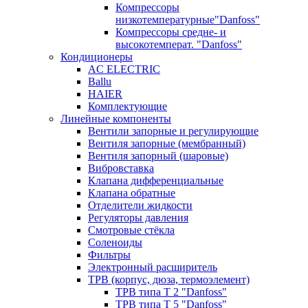
Компрессоры
низкотемпературные"Danfoss"
Компрессоры средне- и
высокотемперат. "Danfoss"
Кондиционеры
AC ELECTRIC
Ballu
HAIER
Комплектующие
Линейные компоненты
Вентили запорные и регулирующие
Вентиля запорные (мембранный)
Вентиля запорный (шаровые)
Вибровставка
Клапана дифференциальные
Клапана обратные
Отделители жидкости
Регуляторы давления
Смотровые стёкла
Соленоиды
Фильтры
Электронный расширитель
ТРВ (корпус, дюза, термоэлемент)
ТРВ типа Т 2 "Danfoss"
ТРВ типа Т 5 "Danfoss"