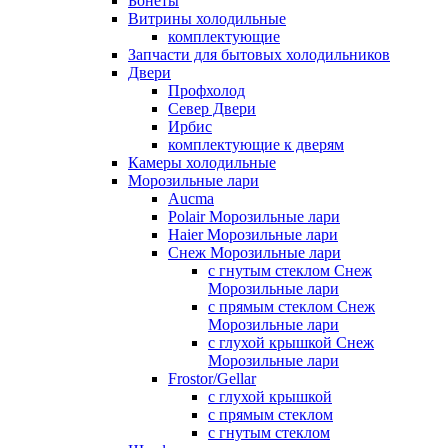
Бонеты
Витрины холодильные
комплектующие
Запчасти для бытовых холодильников
Двери
Профхолод
Север Двери
Ирбис
комплектующие к дверям
Камеры холодильные
Морозильные лари
Aucma
Polair Морозильные лари
Haier Морозильные лари
Снеж Морозильные лари
с гнутым стеклом Снеж
Морозильные лари
с прямым стеклом Снеж
Морозильные лари
с глухой крышкой Снеж
Морозильные лари
Frostor/Gellar
с глухой крышкой
с прямым стеклом
с гнутым стеклом