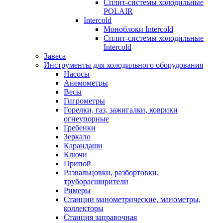
Сплит-системы холодильные
POLAIR
Intercold
Моноблоки Intercold
Сплит-системы холодильные
Intercold
Завеса
Инструменты для холодильного оборудования
Насосы
Анемометры
Весы
Гигрометры
Горелки, газ, зажигалки, коврики
огнеупорные
Гребенки
Зеркало
Карандаши
Ключи
Припой
Развальцовки, разбортовки,
труборасширители
Римеры
Станции манометрические, манометры,
коллекторы
Станция заправочная