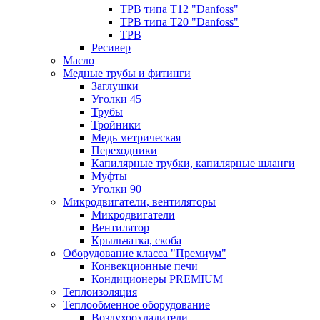
ТРВ типа Т12 "Danfoss"
ТРВ типа Т20 "Danfoss"
ТРВ
Ресивер
Масло
Медные трубы и фитинги
Заглушки
Уголки 45
Трубы
Тройники
Медь метрическая
Переходники
Капилярные трубки, капилярные шланги
Муфты
Уголки 90
Микродвигатели, вентиляторы
Микродвигатели
Вентилятор
Крыльчатка, скоба
Оборудование класса "Премиум"
Конвекционные печи
Кондиционеры PREMIUM
Теплоизоляция
Теплообменное оборудование
Воздухоохладители