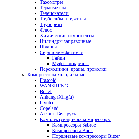
Тахометры
Термометры
Течеискатели
Трубогибы, пружины
Труборезы
Флюс
Химические компоненты
Цилиндры заправочные
Шланги
Сервисные фитинги
Гайки
Муфты локринга
Переходники, краны, проколки
Компрессоры холодильные
Frascold
WANSHENG
Belief
Ankang (Xingfa)
Invotech
Copeland
Атлант. Беларусь
Комплектующие на компрессоры
Компрессоры Sabroe
Компрессоры Bock
Поршневые компрессоры Bitzer