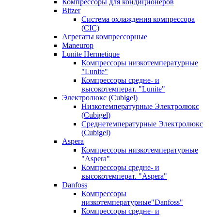
Компрессоры для кондиционеров
Bitzer
Система охлаждения компрессора
(CIC)
Агрегаты компрессорные
Maneurop
Lunite Hermetique
Компрессоры низкотемпературные
"Lunite"
Компрессоры средне- и
высокотемперат. "Lunite"
Электролюкс (Cubigel)
Низкотемпературные Электролюкс
(Cubigel)
Среднетемпературные Электролюкс
(Cubigel)
Aspera
Компрессоры низкотемпературные
"Aspera"
Компрессоры средне- и
высокотемперат. "Aspera"
Danfoss
Компрессоры
низкотемпературные"Danfoss"
Компрессоры средне- и