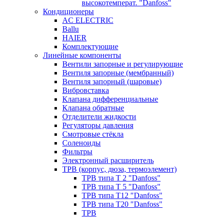
высокотемперат. "Danfoss"
Кондиционеры
AC ELECTRIC
Ballu
HAIER
Комплектующие
Линейные компоненты
Вентили запорные и регулирующие
Вентиля запорные (мембранный)
Вентиля запорный (шаровые)
Вибровставка
Клапана дифференциальные
Клапана обратные
Отделители жидкости
Регуляторы давления
Смотровые стёкла
Соленоиды
Фильтры
Электронный расширитель
ТРВ (корпус, дюза, термоэлемент)
ТРВ типа Т 2 "Danfoss"
ТРВ типа Т 5 "Danfoss"
ТРВ типа Т12 "Danfoss"
ТРВ типа Т20 "Danfoss"
ТРВ