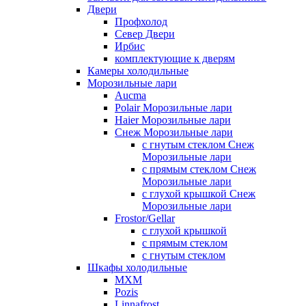
Двери
Профхолод
Север Двери
Ирбис
комплектующие к дверям
Камеры холодильные
Морозильные лари
Aucma
Polair Морозильные лари
Haier Морозильные лари
Снеж Морозильные лари
с гнутым стеклом Снеж
Морозильные лари
с прямым стеклом Снеж
Морозильные лари
с глухой крышкой Снеж
Морозильные лари
Frostor/Gellar
с глухой крышкой
с прямым стеклом
с гнутым стеклом
Шкафы холодильные
МХМ
Pozis
Linnafrost