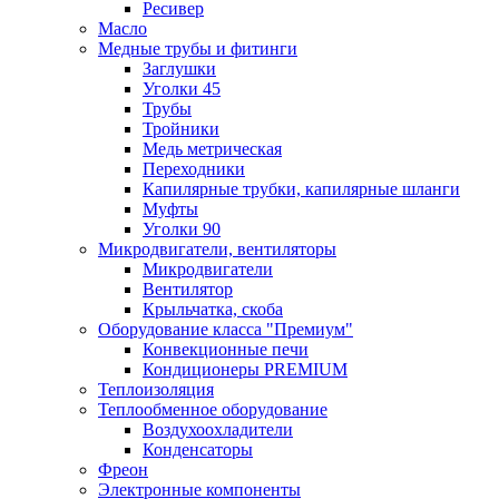
Ресивер
Масло
Медные трубы и фитинги
Заглушки
Уголки 45
Трубы
Тройники
Медь метрическая
Переходники
Капилярные трубки, капилярные шланги
Муфты
Уголки 90
Микродвигатели, вентиляторы
Микродвигатели
Вентилятор
Крыльчатка, скоба
Оборудование класса "Премиум"
Конвекционные печи
Кондиционеры PREMIUM
Теплоизоляция
Теплообменное оборудование
Воздухоохладители
Конденсаторы
Фреон
Электронные компоненты