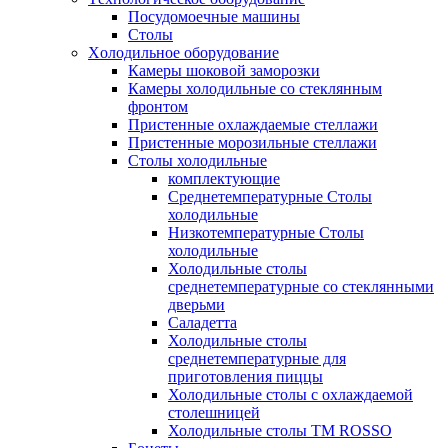
Посудомоечные машины
Столы
Xолодильное оборудование
Камеры шоковой заморозки
Камеры холодильные со стеклянным
фронтом
Пристенные охлаждаемые стеллажи
Пристенные морозильные стеллажи
Столы холодильные
комплектующие
Среднетемпературные Столы
холодильные
Низкотемпературные Столы
холодильные
Холодильные столы
среднетемпературные со стеклянными
дверьми
Саладетта
Холодильные столы
среднетемпературные для
приготовления пиццы
Холодильные столы с охлаждаемой
столешницей
Холодильные столы ТМ ROSSO