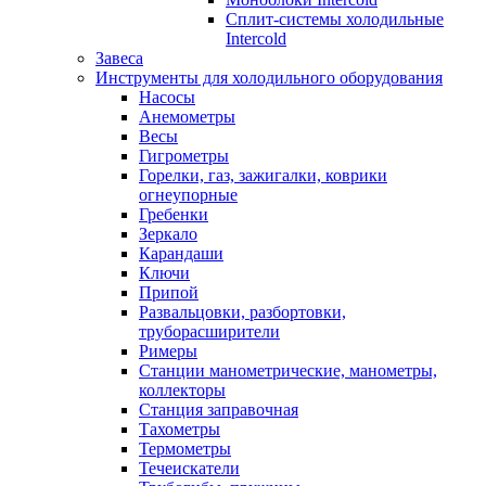
Сплит-системы холодильные
Intercold
Завеса
Инструменты для холодильного оборудования
Насосы
Анемометры
Весы
Гигрометры
Горелки, газ, зажигалки, коврики
огнеупорные
Гребенки
Зеркало
Карандаши
Ключи
Припой
Развальцовки, разбортовки,
труборасширители
Римеры
Станции манометрические, манометры,
коллекторы
Станция заправочная
Тахометры
Термометры
Течеискатели