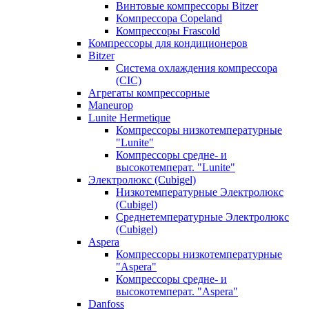
Винтовые компрессоры Bitzer
Компрессора Copeland
Компрессоры Frascold
Компрессоры для кондиционеров
Bitzer
Система охлаждения компрессора
(CIC)
Агрегаты компрессорные
Maneurop
Lunite Hermetique
Компрессоры низкотемпературные
"Lunite"
Компрессоры средне- и
высокотемперат. "Lunite"
Электролюкс (Cubigel)
Низкотемпературные Электролюкс
(Cubigel)
Среднетемпературные Электролюкс
(Cubigel)
Aspera
Компрессоры низкотемпературные
"Aspera"
Компрессоры средне- и
высокотемперат. "Aspera"
Danfoss