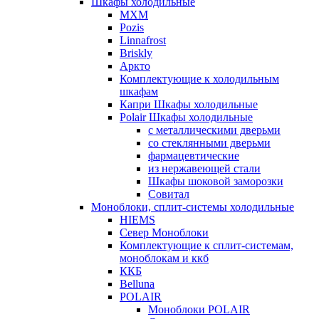
Шкафы холодильные
МХМ
Pozis
Linnafrost
Briskly
Аркто
Комплектующие к холодильным
шкафам
Капри Шкафы холодильные
Polair Шкафы холодильные
с металлическими дверьми
со стеклянными дверьми
фармацевтические
из нержавеющей стали
Шкафы шоковой заморозки
Совитал
Моноблоки, сплит-системы холодильные
HIEMS
Север Моноблоки
Комплектующие к сплит-системам,
моноблокам и ккб
ККБ
Belluna
POLAIR
Моноблоки POLAIR