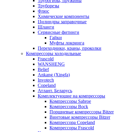
Трубогибы, пружины
Труборезы
Флюс
Химические компоненты
Цилиндры заправочные
Шланги
Сервисные фитинги
Гайки
Муфты локринга
Переходники, краны, проколки
Компрессоры холодильные
Frascold
WANSHENG
Belief
Ankang (Xingfa)
Invotech
Copeland
Атлант. Беларусь
Комплектующие на компрессоры
Компрессоры Sabroe
Компрессоры Bock
Поршневые компрессоры Bitzer
Винтовые компрессоры Bitzer
Компрессора Copeland
Компрессоры Frascold