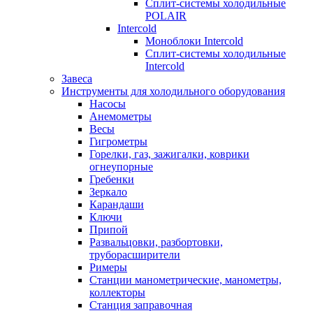
Сплит-системы холодильные
POLAIR
Intercold
Моноблоки Intercold
Сплит-системы холодильные
Intercold
Завеса
Инструменты для холодильного оборудования
Насосы
Анемометры
Весы
Гигрометры
Горелки, газ, зажигалки, коврики
огнеупорные
Гребенки
Зеркало
Карандаши
Ключи
Припой
Развальцовки, разбортовки,
труборасширители
Римеры
Станции манометрические, манометры,
коллекторы
Станция заправочная