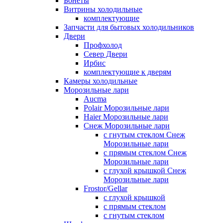
Бонеты
Витрины холодильные
комплектующие
Запчасти для бытовых холодильников
Двери
Профхолод
Север Двери
Ирбис
комплектующие к дверям
Камеры холодильные
Морозильные лари
Aucma
Polair Морозильные лари
Haier Морозильные лари
Снеж Морозильные лари
с гнутым стеклом Снеж
Морозильные лари
с прямым стеклом Снеж
Морозильные лари
с глухой крышкой Снеж
Морозильные лари
Frostor/Gellar
с глухой крышкой
с прямым стеклом
с гнутым стеклом