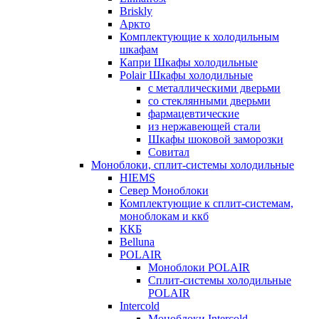
Briskly
Аркто
Комплектующие к холодильным
шкафам
Капри Шкафы холодильные
Polair Шкафы холодильные
с металлическими дверьми
со стеклянными дверьми
фармацевтические
из нержавеющей стали
Шкафы шоковой заморозки
Совитал
Моноблоки, сплит-системы холодильные
HIEMS
Север Моноблоки
Комплектующие к сплит-системам,
моноблокам и ккб
ККБ
Belluna
POLAIR
Моноблоки POLAIR
Сплит-системы холодильные
POLAIR
Intercold
Моноблоки Intercold