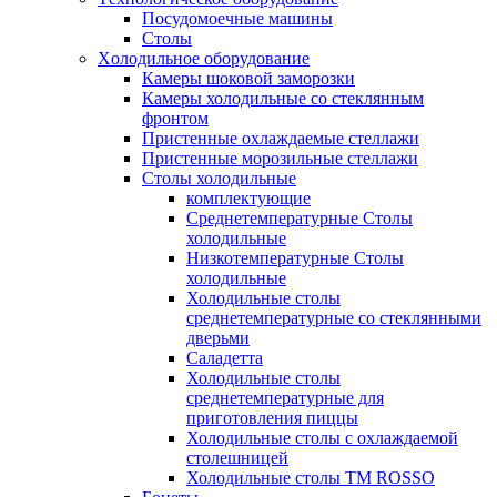
Посудомоечные машины
Столы
Xолодильное оборудование
Камеры шоковой заморозки
Камеры холодильные со стеклянным
фронтом
Пристенные охлаждаемые стеллажи
Пристенные морозильные стеллажи
Столы холодильные
комплектующие
Среднетемпературные Столы
холодильные
Низкотемпературные Столы
холодильные
Холодильные столы
среднетемпературные со стеклянными
дверьми
Саладетта
Холодильные столы
среднетемпературные для
приготовления пиццы
Холодильные столы с охлаждаемой
столешницей
Холодильные столы ТМ ROSSO