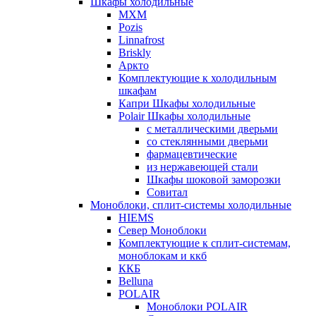
Шкафы холодильные
МХМ
Pozis
Linnafrost
Briskly
Аркто
Комплектующие к холодильным
шкафам
Капри Шкафы холодильные
Polair Шкафы холодильные
с металлическими дверьми
со стеклянными дверьми
фармацевтические
из нержавеющей стали
Шкафы шоковой заморозки
Совитал
Моноблоки, сплит-системы холодильные
HIEMS
Север Моноблоки
Комплектующие к сплит-системам,
моноблокам и ккб
ККБ
Belluna
POLAIR
Моноблоки POLAIR