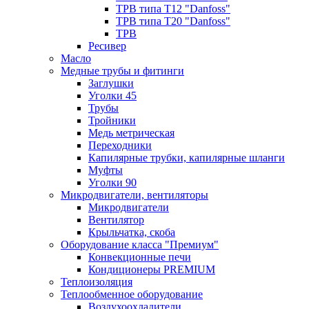
ТРВ типа Т12 "Danfoss"
ТРВ типа Т20 "Danfoss"
ТРВ
Ресивер
Масло
Медные трубы и фитинги
Заглушки
Уголки 45
Трубы
Тройники
Медь метрическая
Переходники
Капилярные трубки, капилярные шланги
Муфты
Уголки 90
Микродвигатели, вентиляторы
Микродвигатели
Вентилятор
Крыльчатка, скоба
Оборудование класса "Премиум"
Конвекционные печи
Кондиционеры PREMIUM
Теплоизоляция
Теплообменное оборудование
Воздухоохладители