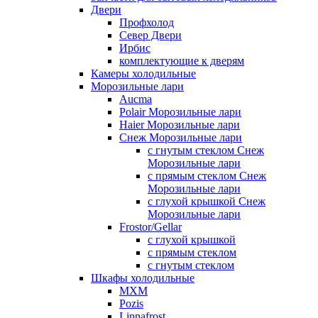
Двери
Профхолод
Север Двери
Ирбис
комплектующие к дверям
Камеры холодильные
Морозильные лари
Aucma
Polair Морозильные лари
Haier Морозильные лари
Снеж Морозильные лари
с гнутым стеклом Снеж
Морозильные лари
с прямым стеклом Снеж
Морозильные лари
с глухой крышкой Снеж
Морозильные лари
Frostor/Gellar
с глухой крышкой
с прямым стеклом
с гнутым стеклом
Шкафы холодильные
МХМ
Pozis
Linnafrost