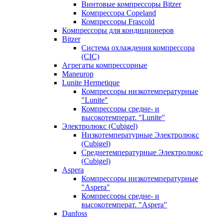
Винтовые компрессоры Bitzer
Компрессора Copeland
Компрессоры Frascold
Компрессоры для кондиционеров
Bitzer
Система охлаждения компрессора
(CIC)
Агрегаты компрессорные
Maneurop
Lunite Hermetique
Компрессоры низкотемпературные
"Lunite"
Компрессоры средне- и
высокотемперат. "Lunite"
Электролюкс (Cubigel)
Низкотемпературные Электролюкс
(Cubigel)
Среднетемпературные Электролюкс
(Cubigel)
Aspera
Компрессоры низкотемпературные
"Aspera"
Компрессоры средне- и
высокотемперат. "Aspera"
Danfoss