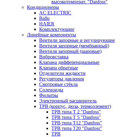
высокотемперат. "Danfoss"
Кондиционеры
AC ELECTRIC
Ballu
HAIER
Комплектующие
Линейные компоненты
Вентили запорные и регулирующие
Вентиля запорные (мембранный)
Вентиля запорный (шаровые)
Вибровставка
Клапана дифференциальные
Клапана обратные
Отделители жидкости
Регуляторы давления
Смотровые стёкла
Соленоиды
Фильтры
Электронный расширитель
ТРВ (корпус, дюза, термоэлемент)
ТРВ типа Т 2 "Danfoss"
ТРВ типа Т 5 "Danfoss"
ТРВ типа Т12 "Danfoss"
ТРВ типа Т20 "Danfoss"
ТРВ