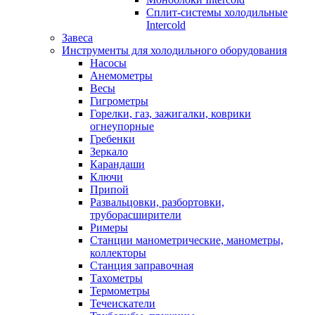
Сплит-системы холодильные
Intercold
Завеса
Инструменты для холодильного оборудования
Насосы
Анемометры
Весы
Гигрометры
Горелки, газ, зажигалки, коврики
огнеупорные
Гребенки
Зеркало
Карандаши
Ключи
Припой
Развальцовки, разбортовки,
труборасширители
Римеры
Станции манометрические, манометры,
коллекторы
Станция заправочная
Тахометры
Термометры
Течеискатели