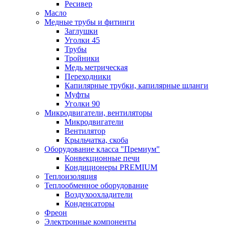
Ресивер
Масло
Медные трубы и фитинги
Заглушки
Уголки 45
Трубы
Тройники
Медь метрическая
Переходники
Капилярные трубки, капилярные шланги
Муфты
Уголки 90
Микродвигатели, вентиляторы
Микродвигатели
Вентилятор
Крыльчатка, скоба
Оборудование класса "Премиум"
Конвекционные печи
Кондиционеры PREMIUM
Теплоизоляция
Теплообменное оборудование
Воздухоохладители
Конденсаторы
Фреон
Электронные компоненты