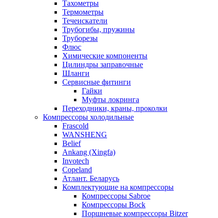
Тахометры
Термометры
Течеискатели
Трубогибы, пружины
Труборезы
Флюс
Химические компоненты
Цилиндры заправочные
Шланги
Сервисные фитинги
Гайки
Муфты локринга
Переходники, краны, проколки
Компрессоры холодильные
Frascold
WANSHENG
Belief
Ankang (Xingfa)
Invotech
Copeland
Атлант. Беларусь
Комплектующие на компрессоры
Компрессоры Sabroe
Компрессоры Bock
Поршневые компрессоры Bitzer