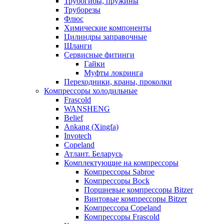
Трубогибы, пружины
Труборезы
Флюс
Химические компоненты
Цилиндры заправочные
Шланги
Сервисные фитинги
Гайки
Муфты локринга
Переходники, краны, проколки
Компрессоры холодильные
Frascold
WANSHENG
Belief
Ankang (Xingfa)
Invotech
Copeland
Атлант. Беларусь
Комплектующие на компрессоры
Компрессоры Sabroe
Компрессоры Bock
Поршневые компрессоры Bitzer
Винтовые компрессоры Bitzer
Компрессора Copeland
Компрессоры Frascold