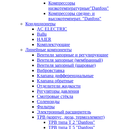
Компрессоры
низкотемпературные"Danfoss"
Компрессоры средне- и
высокотемперат. "Danfoss"
Кондиционеры
AC ELECTRIC
Ballu
HAIER
Комплектующие
Линейные компоненты
Вентили запорные и регулирующие
Вентиля запорные (мембранный)
Вентиля запорный (шаровые)
Вибровставка
Клапана дифференциальные
Клапана обратные
Отделители жидкости
Регуляторы давления
Смотровые стёкла
Соленоиды
Фильтры
Электронный расширитель
ТРВ (корпус, дюза, термоэлемент)
ТРВ типа Т 2 "Danfoss"
ТРВ типа Т 5 "Danfoss"