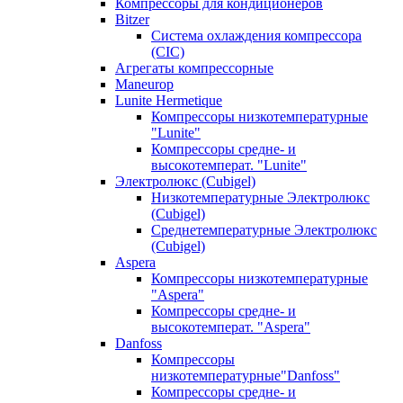
Компрессоры для кондиционеров
Bitzer
Система охлаждения компрессора
(CIC)
Агрегаты компрессорные
Maneurop
Lunite Hermetique
Компрессоры низкотемпературные
"Lunite"
Компрессоры средне- и
высокотемперат. "Lunite"
Электролюкс (Cubigel)
Низкотемпературные Электролюкс
(Cubigel)
Среднетемпературные Электролюкс
(Cubigel)
Aspera
Компрессоры низкотемпературные
"Aspera"
Компрессоры средне- и
высокотемперат. "Aspera"
Danfoss
Компрессоры
низкотемпературные"Danfoss"
Компрессоры средне- и