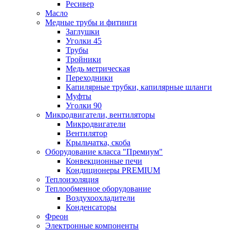
Ресивер
Масло
Медные трубы и фитинги
Заглушки
Уголки 45
Трубы
Тройники
Медь метрическая
Переходники
Капилярные трубки, капилярные шланги
Муфты
Уголки 90
Микродвигатели, вентиляторы
Микродвигатели
Вентилятор
Крыльчатка, скоба
Оборудование класса "Премиум"
Конвекционные печи
Кондиционеры PREMIUM
Теплоизоляция
Теплообменное оборудование
Воздухоохладители
Конденсаторы
Фреон
Электронные компоненты