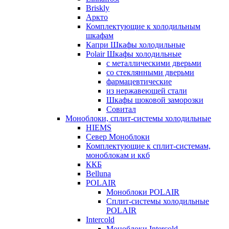
Briskly
Аркто
Комплектующие к холодильным
шкафам
Капри Шкафы холодильные
Polair Шкафы холодильные
с металлическими дверьми
со стеклянными дверьми
фармацевтические
из нержавеющей стали
Шкафы шоковой заморозки
Совитал
Моноблоки, сплит-системы холодильные
HIEMS
Север Моноблоки
Комплектующие к сплит-системам,
моноблокам и ккб
ККБ
Belluna
POLAIR
Моноблоки POLAIR
Сплит-системы холодильные
POLAIR
Intercold
Моноблоки Intercold