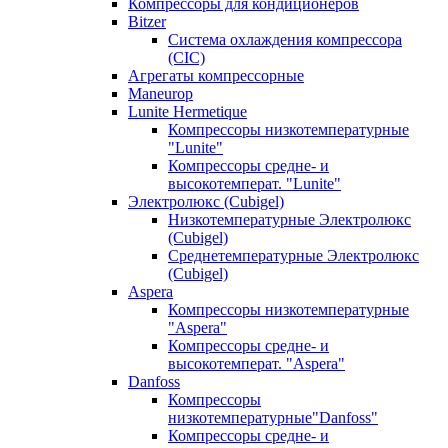
Компрессоры для кондиционеров
Bitzer
Система охлаждения компрессора
(CIC)
Агрегаты компрессорные
Maneurop
Lunite Hermetique
Компрессоры низкотемпературные
"Lunite"
Компрессоры средне- и
высокотемперат. "Lunite"
Электролюкс (Cubigel)
Низкотемпературные Электролюкс
(Cubigel)
Среднетемпературные Электролюкс
(Cubigel)
Aspera
Компрессоры низкотемпературные
"Aspera"
Компрессоры средне- и
высокотемперат. "Aspera"
Danfoss
Компрессоры
низкотемпературные"Danfoss"
Компрессоры средне- и