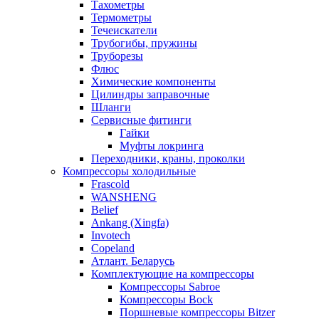
Тахометры
Термометры
Течеискатели
Трубогибы, пружины
Труборезы
Флюс
Химические компоненты
Цилиндры заправочные
Шланги
Сервисные фитинги
Гайки
Муфты локринга
Переходники, краны, проколки
Компрессоры холодильные
Frascold
WANSHENG
Belief
Ankang (Xingfa)
Invotech
Copeland
Атлант. Беларусь
Комплектующие на компрессоры
Компрессоры Sabroe
Компрессоры Bock
Поршневые компрессоры Bitzer