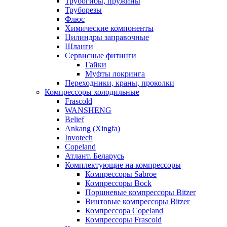
Трубогибы, пружины
Труборезы
Флюс
Химические компоненты
Цилиндры заправочные
Шланги
Сервисные фитинги
Гайки
Муфты локринга
Переходники, краны, проколки
Компрессоры холодильные
Frascold
WANSHENG
Belief
Ankang (Xingfa)
Invotech
Copeland
Атлант. Беларусь
Комплектующие на компрессоры
Компрессоры Sabroe
Компрессоры Bock
Поршневые компрессоры Bitzer
Винтовые компрессоры Bitzer
Компрессора Copeland
Компрессоры Frascold