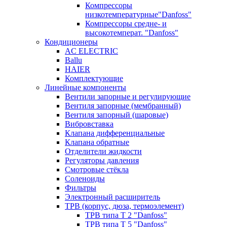
Компрессоры
низкотемпературные"Danfoss"
Компрессоры средне- и
высокотемперат. "Danfoss"
Кондиционеры
AC ELECTRIC
Ballu
HAIER
Комплектующие
Линейные компоненты
Вентили запорные и регулирующие
Вентиля запорные (мембранный)
Вентиля запорный (шаровые)
Вибровставка
Клапана дифференциальные
Клапана обратные
Отделители жидкости
Регуляторы давления
Смотровые стёкла
Соленоиды
Фильтры
Электронный расширитель
ТРВ (корпус, дюза, термоэлемент)
ТРВ типа Т 2 "Danfoss"
ТРВ типа Т 5 "Danfoss"