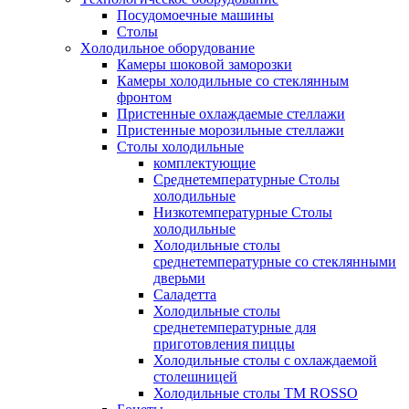
Посудомоечные машины
Столы
Xолодильное оборудование
Камеры шоковой заморозки
Камеры холодильные со стеклянным
фронтом
Пристенные охлаждаемые стеллажи
Пристенные морозильные стеллажи
Столы холодильные
комплектующие
Среднетемпературные Столы
холодильные
Низкотемпературные Столы
холодильные
Холодильные столы
среднетемпературные со стеклянными
дверьми
Саладетта
Холодильные столы
среднетемпературные для
приготовления пиццы
Холодильные столы с охлаждаемой
столешницей
Холодильные столы ТМ ROSSO