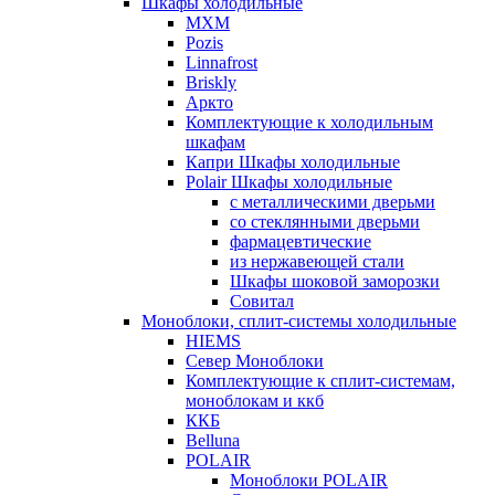
Шкафы холодильные
МХМ
Pozis
Linnafrost
Briskly
Аркто
Комплектующие к холодильным
шкафам
Капри Шкафы холодильные
Polair Шкафы холодильные
с металлическими дверьми
со стеклянными дверьми
фармацевтические
из нержавеющей стали
Шкафы шоковой заморозки
Совитал
Моноблоки, сплит-системы холодильные
HIEMS
Север Моноблоки
Комплектующие к сплит-системам,
моноблокам и ккб
ККБ
Belluna
POLAIR
Моноблоки POLAIR