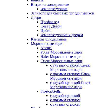
Бонеты
Витрины холодильные
комплектующие
Запчасти для бытовых холодильников
Двери
Профхолод
Север Двери
Ирбис
комплектующие к дверям
Камеры холодильные
Морозильные лари
Aucma
Polair Морозильные лари
Haier Морозильные лари
Снеж Морозильные лари
с гнутым стеклом Снеж
Морозильные лари
с прямым стеклом Снеж
Морозильные лари
с глухой крышкой Снеж
Морозильные лари
Frostor/Gellar
с глухой крышкой
с прямым стеклом
с гнутым стеклом