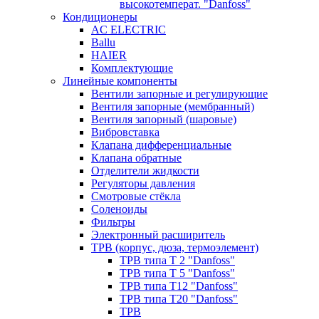
высокотемперат. "Danfoss"
Кондиционеры
AC ELECTRIC
Ballu
HAIER
Комплектующие
Линейные компоненты
Вентили запорные и регулирующие
Вентиля запорные (мембранный)
Вентиля запорный (шаровые)
Вибровставка
Клапана дифференциальные
Клапана обратные
Отделители жидкости
Регуляторы давления
Смотровые стёкла
Соленоиды
Фильтры
Электронный расширитель
ТРВ (корпус, дюза, термоэлемент)
ТРВ типа Т 2 "Danfoss"
ТРВ типа Т 5 "Danfoss"
ТРВ типа Т12 "Danfoss"
ТРВ типа Т20 "Danfoss"
ТРВ