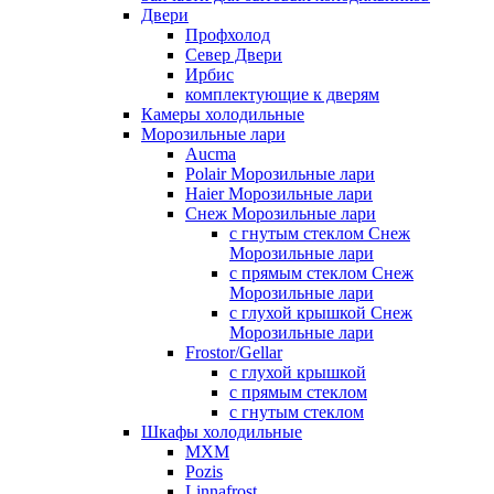
Двери
Профхолод
Север Двери
Ирбис
комплектующие к дверям
Камеры холодильные
Морозильные лари
Aucma
Polair Морозильные лари
Haier Морозильные лари
Снеж Морозильные лари
с гнутым стеклом Снеж
Морозильные лари
с прямым стеклом Снеж
Морозильные лари
с глухой крышкой Снеж
Морозильные лари
Frostor/Gellar
с глухой крышкой
с прямым стеклом
с гнутым стеклом
Шкафы холодильные
МХМ
Pozis
Linnafrost