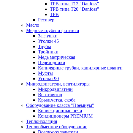
ТРВ типа Т12 "Danfoss"
ТРВ типа Т20 "Danfoss"
ТРВ
Ресивер
Масло
Медные трубы и фитинги
Заглушки
Уголки 45
Трубы
Тройники
Медь метрическая
Переходники
Капилярные трубки, капилярные шланги
Муфты
Уголки 90
Микродвигатели, вентиляторы
Микродвигатели
Вентилятор
Крыльчатка, скоба
Оборудование класса "Премиум"
Конвекционные печи
Кондиционеры PREMIUM
Теплоизоляция
Теплообменное оборудование
Воздухоохладители