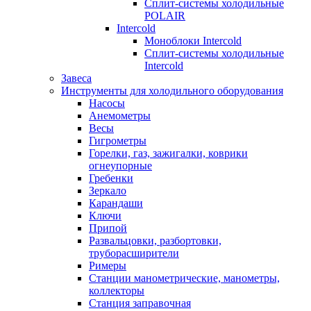
Сплит-системы холодильные
POLAIR
Intercold
Моноблоки Intercold
Сплит-системы холодильные
Intercold
Завеса
Инструменты для холодильного оборудования
Насосы
Анемометры
Весы
Гигрометры
Горелки, газ, зажигалки, коврики
огнеупорные
Гребенки
Зеркало
Карандаши
Ключи
Припой
Развальцовки, разбортовки,
труборасширители
Римеры
Станции манометрические, манометры,
коллекторы
Станция заправочная