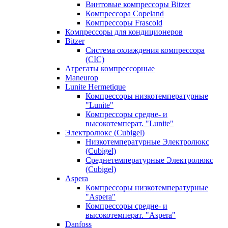
Винтовые компрессоры Bitzer
Компрессора Copeland
Компрессоры Frascold
Компрессоры для кондиционеров
Bitzer
Система охлаждения компрессора
(CIC)
Агрегаты компрессорные
Maneurop
Lunite Hermetique
Компрессоры низкотемпературные
"Lunite"
Компрессоры средне- и
высокотемперат. "Lunite"
Электролюкс (Cubigel)
Низкотемпературные Электролюкс
(Cubigel)
Среднетемпературные Электролюкс
(Cubigel)
Aspera
Компрессоры низкотемпературные
"Aspera"
Компрессоры средне- и
высокотемперат. "Aspera"
Danfoss