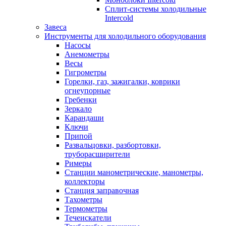
Сплит-системы холодильные
Intercold
Завеса
Инструменты для холодильного оборудования
Насосы
Анемометры
Весы
Гигрометры
Горелки, газ, зажигалки, коврики
огнеупорные
Гребенки
Зеркало
Карандаши
Ключи
Припой
Развальцовки, разбортовки,
труборасширители
Римеры
Станции манометрические, манометры,
коллекторы
Станция заправочная
Тахометры
Термометры
Течеискатели