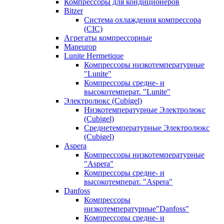
Компрессоры для кондиционеров
Bitzer
Система охлаждения компрессора
(CIC)
Агрегаты компрессорные
Maneurop
Lunite Hermetique
Компрессоры низкотемпературные
"Lunite"
Компрессоры средне- и
высокотемперат. "Lunite"
Электролюкс (Cubigel)
Низкотемпературные Электролюкс
(Cubigel)
Среднетемпературные Электролюкс
(Cubigel)
Aspera
Компрессоры низкотемпературные
"Aspera"
Компрессоры средне- и
высокотемперат. "Aspera"
Danfoss
Компрессоры
низкотемпературные"Danfoss"
Компрессоры средне- и