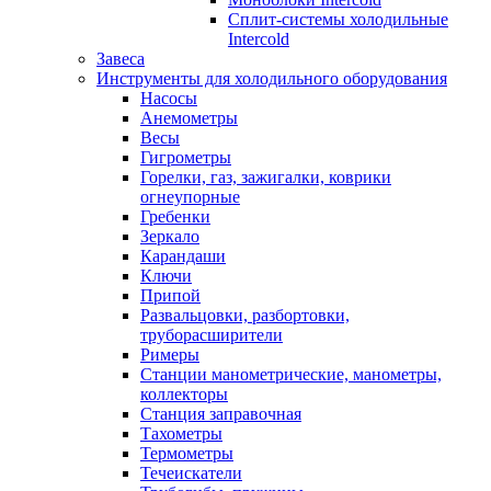
Сплит-системы холодильные
Intercold
Завеса
Инструменты для холодильного оборудования
Насосы
Анемометры
Весы
Гигрометры
Горелки, газ, зажигалки, коврики
огнеупорные
Гребенки
Зеркало
Карандаши
Ключи
Припой
Развальцовки, разбортовки,
труборасширители
Римеры
Станции манометрические, манометры,
коллекторы
Станция заправочная
Тахометры
Термометры
Течеискатели