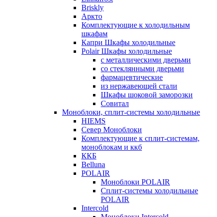
Briskly
Аркто
Комплектующие к холодильным
шкафам
Капри Шкафы холодильные
Polair Шкафы холодильные
с металлическими дверьми
со стеклянными дверьми
фармацевтические
из нержавеющей стали
Шкафы шоковой заморозки
Совитал
Моноблоки, сплит-системы холодильные
HIEMS
Север Моноблоки
Комплектующие к сплит-системам,
моноблокам и ккб
ККБ
Belluna
POLAIR
Моноблоки POLAIR
Сплит-системы холодильные
POLAIR
Intercold
Моноблоки Intercold