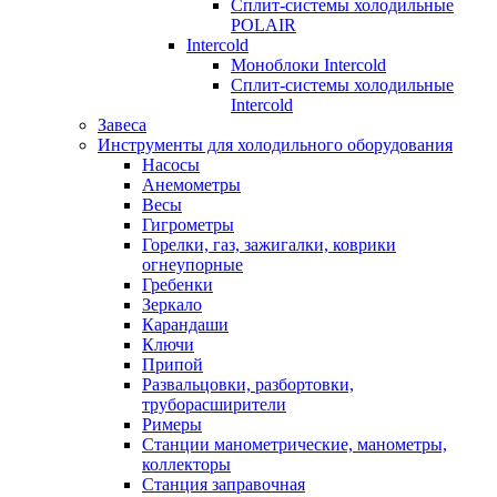
Сплит-системы холодильные
POLAIR
Intercold
Моноблоки Intercold
Сплит-системы холодильные
Intercold
Завеса
Инструменты для холодильного оборудования
Насосы
Анемометры
Весы
Гигрометры
Горелки, газ, зажигалки, коврики
огнеупорные
Гребенки
Зеркало
Карандаши
Ключи
Припой
Развальцовки, разбортовки,
труборасширители
Римеры
Станции манометрические, манометры,
коллекторы
Станция заправочная