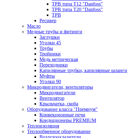
ТРВ типа Т12 "Danfoss"
ТРВ типа Т20 "Danfoss"
ТРВ
Ресивер
Масло
Медные трубы и фитинги
Заглушки
Уголки 45
Трубы
Тройники
Медь метрическая
Переходники
Капилярные трубки, капилярные шланги
Муфты
Уголки 90
Микродвигатели, вентиляторы
Микродвигатели
Вентилятор
Крыльчатка, скоба
Оборудование класса "Премиум"
Конвекционные печи
Кондиционеры PREMIUM
Теплоизоляция
Теплообменное оборудование
Воздухоохладители