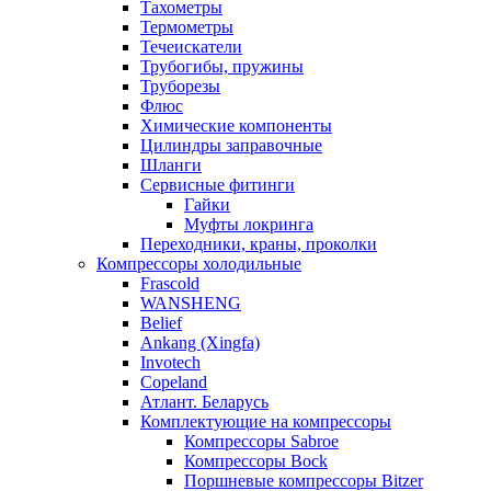
Тахометры
Термометры
Течеискатели
Трубогибы, пружины
Труборезы
Флюс
Химические компоненты
Цилиндры заправочные
Шланги
Сервисные фитинги
Гайки
Муфты локринга
Переходники, краны, проколки
Компрессоры холодильные
Frascold
WANSHENG
Belief
Ankang (Xingfa)
Invotech
Copeland
Атлант. Беларусь
Комплектующие на компрессоры
Компрессоры Sabroe
Компрессоры Bock
Поршневые компрессоры Bitzer