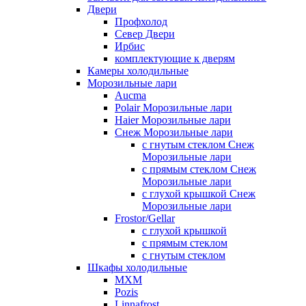
Двери
Профхолод
Север Двери
Ирбис
комплектующие к дверям
Камеры холодильные
Морозильные лари
Aucma
Polair Морозильные лари
Haier Морозильные лари
Снеж Морозильные лари
с гнутым стеклом Снеж
Морозильные лари
с прямым стеклом Снеж
Морозильные лари
с глухой крышкой Снеж
Морозильные лари
Frostor/Gellar
с глухой крышкой
с прямым стеклом
с гнутым стеклом
Шкафы холодильные
МХМ
Pozis
Linnafrost