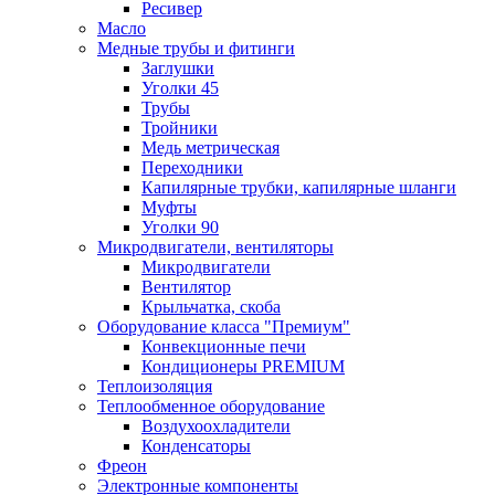
Ресивер
Масло
Медные трубы и фитинги
Заглушки
Уголки 45
Трубы
Тройники
Медь метрическая
Переходники
Капилярные трубки, капилярные шланги
Муфты
Уголки 90
Микродвигатели, вентиляторы
Микродвигатели
Вентилятор
Крыльчатка, скоба
Оборудование класса "Премиум"
Конвекционные печи
Кондиционеры PREMIUM
Теплоизоляция
Теплообменное оборудование
Воздухоохладители
Конденсаторы
Фреон
Электронные компоненты