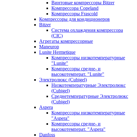
Винтовые компрессоры Bitzer
Компрессора Copeland
Компрессоры Frascold
Компрессоры для кондиционеров
Bitzer
Система охлаждения компрессора
(CIC)
Агрегаты компрессорные
Maneurop
Lunite Hermetique
Компрессоры низкотемпературные
"Lunite"
Компрессоры средне- и
высокотемперат. "Lunite"
Электролюкс (Cubigel)
Низкотемпературные Электролюкс
(Cubigel)
Среднетемпературные Электролюкс
(Cubigel)
Aspera
Компрессоры низкотемпературные
"Aspera"
Компрессоры средне- и
высокотемперат. "Aspera"
Danfoss