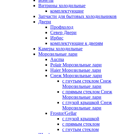
Бонеты
Витрины холодильные
комплектующие
Запчасти для бытовых холодильников
Двери
Профхолод
Север Двери
Ирбис
комплектующие к дверям
Камеры холодильные
Морозильные лари
Aucma
Polair Морозильные лари
Haier Морозильные лари
Снеж Морозильные лари
с гнутым стеклом Снеж
Морозильные лари
с прямым стеклом Снеж
Морозильные лари
с глухой крышкой Снеж
Морозильные лари
Frostor/Gellar
с глухой крышкой
с прямым стеклом
с гнутым стеклом