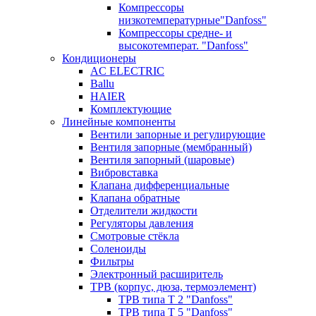
Компрессоры
низкотемпературные"Danfoss"
Компрессоры средне- и
высокотемперат. "Danfoss"
Кондиционеры
AC ELECTRIC
Ballu
HAIER
Комплектующие
Линейные компоненты
Вентили запорные и регулирующие
Вентиля запорные (мембранный)
Вентиля запорный (шаровые)
Вибровставка
Клапана дифференциальные
Клапана обратные
Отделители жидкости
Регуляторы давления
Смотровые стёкла
Соленоиды
Фильтры
Электронный расширитель
ТРВ (корпус, дюза, термоэлемент)
ТРВ типа Т 2 "Danfoss"
ТРВ типа Т 5 "Danfoss"