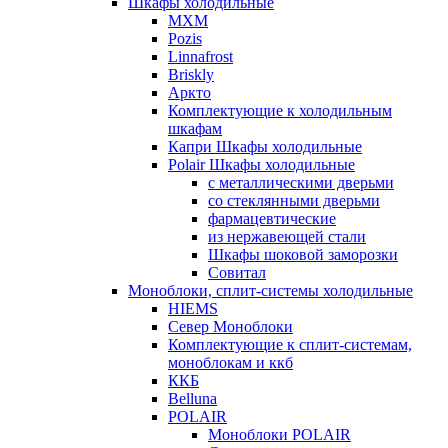
Шкафы холодильные
МХМ
Pozis
Linnafrost
Briskly
Аркто
Комплектующие к холодильным
шкафам
Капри Шкафы холодильные
Polair Шкафы холодильные
с металлическими дверьми
со стеклянными дверьми
фармацевтические
из нержавеющей стали
Шкафы шоковой заморозки
Совитал
Моноблоки, сплит-системы холодильные
HIEMS
Север Моноблоки
Комплектующие к сплит-системам,
моноблокам и ккб
ККБ
Belluna
POLAIR
Моноблоки POLAIR