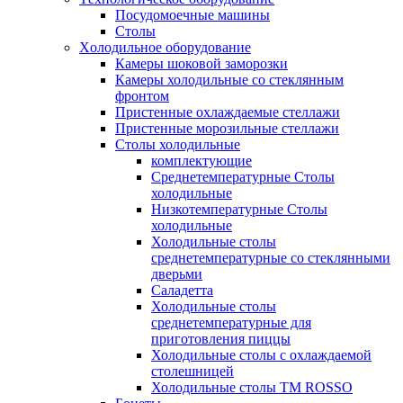
Посудомоечные машины
Столы
Xолодильное оборудование
Камеры шоковой заморозки
Камеры холодильные со стеклянным
фронтом
Пристенные охлаждаемые стеллажи
Пристенные морозильные стеллажи
Столы холодильные
комплектующие
Среднетемпературные Столы
холодильные
Низкотемпературные Столы
холодильные
Холодильные столы
среднетемпературные со стеклянными
дверьми
Саладетта
Холодильные столы
среднетемпературные для
приготовления пиццы
Холодильные столы с охлаждаемой
столешницей
Холодильные столы ТМ ROSSO