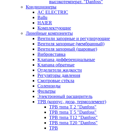
высокотемперат. "Danfoss"
Кондиционеры
AC ELECTRIC
Ballu
HAIER
Комплектующие
Линейные компоненты
Вентили запорные и регулирующие
Вентиля запорные (мембранный)
Вентиля запорный (шаровые)
Вибровставка
Клапана дифференциальные
Клапана обратные
Отделители жидкости
Регуляторы давления
Смотровые стёкла
Соленоиды
Фильтры
Электронный расширитель
ТРВ (корпус, дюза, термоэлемент)
ТРВ типа Т 2 "Danfoss"
ТРВ типа Т 5 "Danfoss"
ТРВ типа Т12 "Danfoss"
ТРВ типа Т20 "Danfoss"
ТРВ