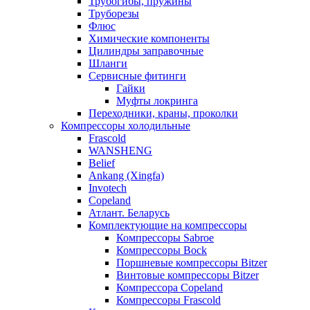
Трубогибы, пружины
Труборезы
Флюс
Химические компоненты
Цилиндры заправочные
Шланги
Сервисные фитинги
Гайки
Муфты локринга
Переходники, краны, проколки
Компрессоры холодильные
Frascold
WANSHENG
Belief
Ankang (Xingfa)
Invotech
Copeland
Атлант. Беларусь
Комплектующие на компрессоры
Компрессоры Sabroe
Компрессоры Bock
Поршневые компрессоры Bitzer
Винтовые компрессоры Bitzer
Компрессора Copeland
Компрессоры Frascold