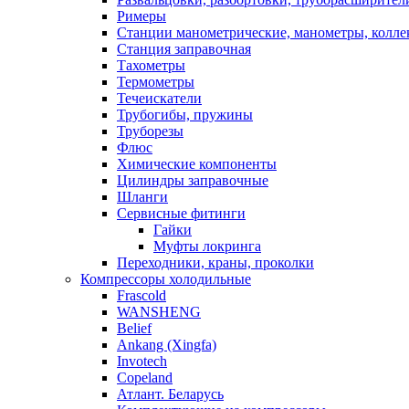
Римеры
Станции манометрические, манометры, колле
Станция заправочная
Тахометры
Термометры
Течеискатели
Трубогибы, пружины
Труборезы
Флюс
Химические компоненты
Цилиндры заправочные
Шланги
Сервисные фитинги
Гайки
Муфты локринга
Переходники, краны, проколки
Компрессоры холодильные
Frascold
WANSHENG
Belief
Ankang (Xingfa)
Invotech
Copeland
Атлант. Беларусь