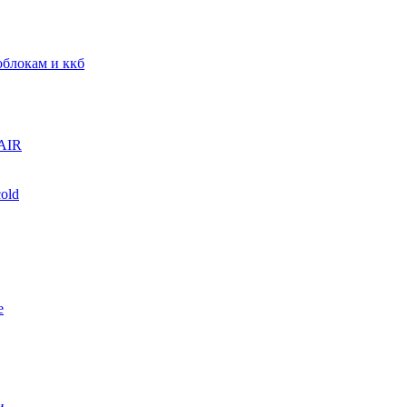
блокам и ккб
AIR
old
е
и