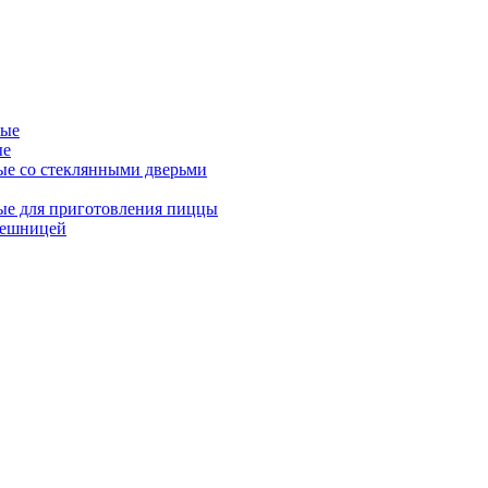
ные
ые
ые со стеклянными дверьми
ые для приготовления пиццы
лешницей