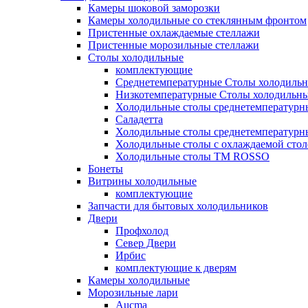
Камеры шоковой заморозки
Камеры холодильные со стеклянным фронтом
Пристенные охлаждаемые стеллажи
Пристенные морозильные стеллажи
Столы холодильные
комплектующие
Среднетемпературные Столы холодиль
Низкотемпературные Столы холодильн
Холодильные столы среднетемпературн
Саладетта
Холодильные столы среднетемпературн
Холодильные столы с охлаждаемой сто
Холодильные столы ТМ ROSSO
Бонеты
Витрины холодильные
комплектующие
Запчасти для бытовых холодильников
Двери
Профхолод
Север Двери
Ирбис
комплектующие к дверям
Камеры холодильные
Морозильные лари
Aucma