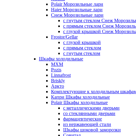
Polair Морозильные лари
Haier Морозильные лари
Снеж Морозильные лари
с гнутым стеклом Снеж Морозиль
с прямым стеклом Снеж Морозиль
с глухой крышкой Снеж Морозиль
Frostor/Gellar
с глухой крышкой
с прямым стеклом
с гнутым стеклом
Шкафы холодильные
МХМ
Pozis
Linnafrost
Briskly
Аркто
Комплектующие к холодильным шкафа
Капри Шкафы холодильные
Polair Шкафы холодильные
с металлическими дверьми
со стеклянными дверьми
фармацевтические
из нержавеющей стали
Шкафы шоковой заморозки
Совитал