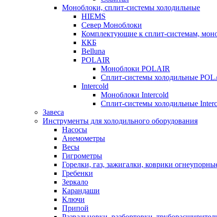
Моноблоки, сплит-системы холодильные
HIEMS
Север Моноблоки
Комплектующие к сплит-системам, моно
ККБ
Belluna
POLAIR
Моноблоки POLAIR
Сплит-системы холодильные POL
Intercold
Моноблоки Intercold
Сплит-системы холодильные Interc
Завеса
Инструменты для холодильного оборудования
Насосы
Анемометры
Весы
Гигрометры
Горелки, газ, зажигалки, коврики огнеупорны
Гребенки
Зеркало
Карандаши
Ключи
Припой
Развальцовки, разбортовки, труборасширител