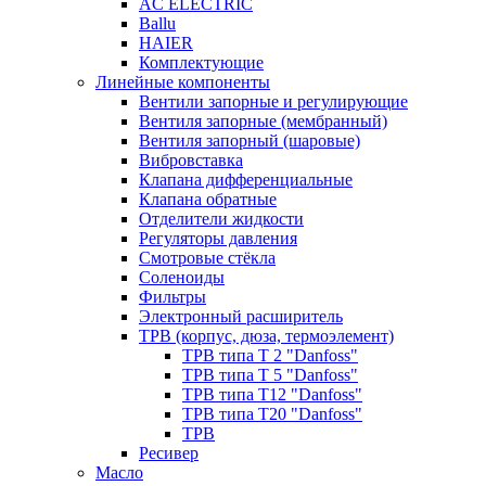
AC ELECTRIC
Ballu
HAIER
Комплектующие
Линейные компоненты
Вентили запорные и регулирующие
Вентиля запорные (мембранный)
Вентиля запорный (шаровые)
Вибровставка
Клапана дифференциальные
Клапана обратные
Отделители жидкости
Регуляторы давления
Смотровые стёкла
Соленоиды
Фильтры
Электронный расширитель
ТРВ (корпус, дюза, термоэлемент)
ТРВ типа Т 2 "Danfoss"
ТРВ типа Т 5 "Danfoss"
ТРВ типа Т12 "Danfoss"
ТРВ типа Т20 "Danfoss"
ТРВ
Ресивер
Масло