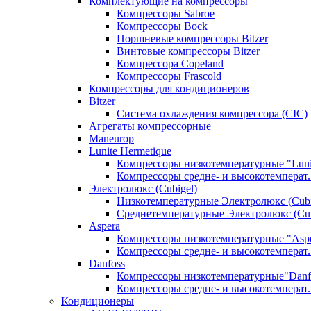
Комплектующие на компрессоры
Компрессоры Sabroe
Компрессоры Bock
Поршневые компрессоры Bitzer
Винтовые компрессоры Bitzer
Компрессора Copeland
Компрессоры Frascold
Компрессоры для кондиционеров
Bitzer
Система охлаждения компрессора (CIC)
Агрегаты компрессорные
Maneurop
Lunite Hermetique
Компрессоры низкотемпературные "Luni
Компрессоры средне- и высокотемперат. 
Электролюкс (Cubigel)
Низкотемпературные Электролюкс (Cubi
Среднетемпературные Электролюкс (Cub
Aspera
Компрессоры низкотемпературные "Asp
Компрессоры средне- и высокотемперат.
Danfoss
Компрессоры низкотемпературные"Danf
Компрессоры средне- и высокотемперат.
Кондиционеры