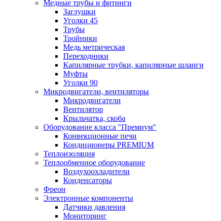
Медные трубы и фитинги
Заглушки
Уголки 45
Трубы
Тройники
Медь метрическая
Переходники
Капилярные трубки, капилярные шланги
Муфты
Уголки 90
Микродвигатели, вентиляторы
Микродвигатели
Вентилятор
Крыльчатка, скоба
Оборудование класса "Премиум"
Конвекционные печи
Кондиционеры PREMIUM
Теплоизоляция
Теплообменное оборудование
Воздухоохладители
Конденсаторы
Фреон
Электронные компоненты
Датчики давления
Мониторинг