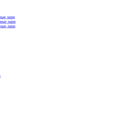
ные лари
ные лари
ные лари
м