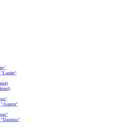
te"
"Lunite"
gel)
igel)
era"
 "Aspera"
oss"
 "Danfoss"