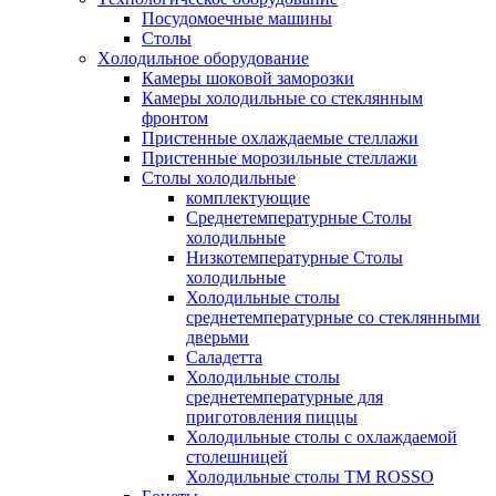
Посудомоечные машины
Столы
Xолодильное оборудование
Камеры шоковой заморозки
Камеры холодильные со стеклянным
фронтом
Пристенные охлаждаемые стеллажи
Пристенные морозильные стеллажи
Столы холодильные
комплектующие
Среднетемпературные Столы
холодильные
Низкотемпературные Столы
холодильные
Холодильные столы
среднетемпературные со стеклянными
дверьми
Саладетта
Холодильные столы
среднетемпературные для
приготовления пиццы
Холодильные столы с охлаждаемой
столешницей
Холодильные столы ТМ ROSSO