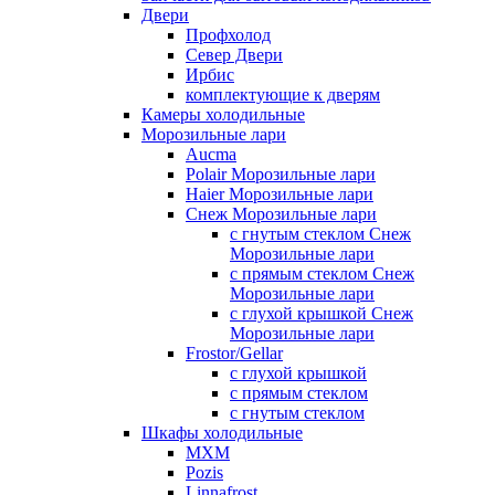
Двери
Профхолод
Север Двери
Ирбис
комплектующие к дверям
Камеры холодильные
Морозильные лари
Aucma
Polair Морозильные лари
Haier Морозильные лари
Снеж Морозильные лари
с гнутым стеклом Снеж
Морозильные лари
с прямым стеклом Снеж
Морозильные лари
с глухой крышкой Снеж
Морозильные лари
Frostor/Gellar
с глухой крышкой
с прямым стеклом
с гнутым стеклом
Шкафы холодильные
МХМ
Pozis
Linnafrost