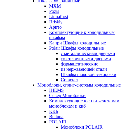
Шкафы холодильные
МХМ
Pozis
Linnafrost
Briskly
Аркто
Комплектующие к холодильным
шкафам
Капри Шкафы холодильные
Polair Шкафы холодильные
с металлическими дверьми
со стеклянными дверьми
фармацевтические
из нержавеющей стали
Шкафы шоковой заморозки
Совитал
Моноблоки, сплит-системы холодильные
HIEMS
Север Моноблоки
Комплектующие к сплит-системам,
моноблокам и ккб
ККБ
Belluna
POLAIR
Моноблоки POLAIR