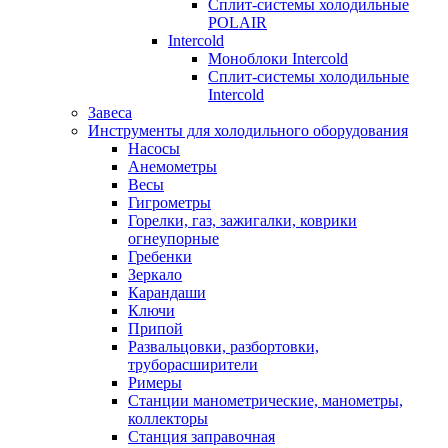
Сплит-системы холодильные
POLAIR
Intercold
Моноблоки Intercold
Сплит-системы холодильные
Intercold
Завеса
Инструменты для холодильного оборудования
Насосы
Анемометры
Весы
Гигрометры
Горелки, газ, зажигалки, коврики
огнеупорные
Гребенки
Зеркало
Карандаши
Ключи
Припой
Развальцовки, разбортовки,
труборасширители
Римеры
Станции манометрические, манометры,
коллекторы
Станция заправочная