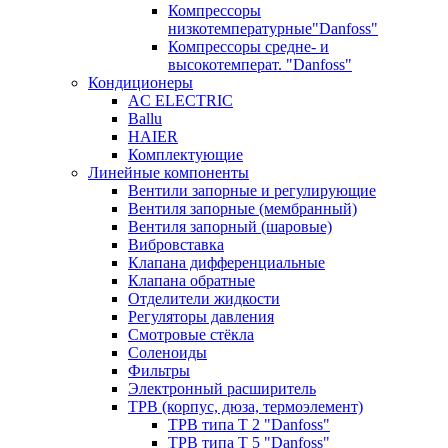
Компрессоры
низкотемпературные"Danfoss"
Компрессоры средне- и
высокотемперат. "Danfoss"
Кондиционеры
AC ELECTRIC
Ballu
HAIER
Комплектующие
Линейные компоненты
Вентили запорные и регулирующие
Вентиля запорные (мембранный)
Вентиля запорный (шаровые)
Вибровставка
Клапана дифференциальные
Клапана обратные
Отделители жидкости
Регуляторы давления
Смотровые стёкла
Соленоиды
Фильтры
Электронный расширитель
ТРВ (корпус, дюза, термоэлемент)
ТРВ типа Т 2 "Danfoss"
ТРВ типа Т 5 "Danfoss"