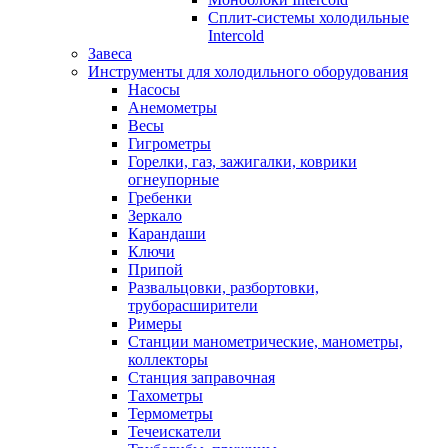
Сплит-системы холодильные
Intercold
Завеса
Инструменты для холодильного оборудования
Насосы
Анемометры
Весы
Гигрометры
Горелки, газ, зажигалки, коврики
огнеупорные
Гребенки
Зеркало
Карандаши
Ключи
Припой
Развальцовки, разбортовки,
труборасширители
Римеры
Станции манометрические, манометры,
коллекторы
Станция заправочная
Тахометры
Термометры
Течеискатели