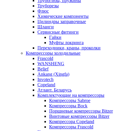
Трубогибы, пружины
Труборезы
Флюс
Химические компоненты
Цилиндры заправочные
Шланги
Сервисные фитинги
Гайки
Муфты локринга
Переходники, краны, проколки
Компрессоры холодильные
Frascold
WANSHENG
Belief
Ankang (Xingfa)
Invotech
Copeland
Атлант. Беларусь
Комплектующие на компрессоры
Компрессоры Sabroe
Компрессоры Bock
Поршневые компрессоры Bitzer
Винтовые компрессоры Bitzer
Компрессора Copeland
Компрессоры Frascold