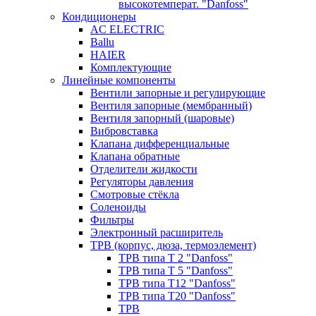
высокотемперат. "Danfoss"
Кондиционеры
AC ELECTRIC
Ballu
HAIER
Комплектующие
Линейные компоненты
Вентили запорные и регулирующие
Вентиля запорные (мембранный)
Вентиля запорный (шаровые)
Вибровставка
Клапана дифференциальные
Клапана обратные
Отделители жидкости
Регуляторы давления
Смотровые стёкла
Соленоиды
Фильтры
Электронный расширитель
ТРВ (корпус, дюза, термоэлемент)
ТРВ типа Т 2 "Danfoss"
ТРВ типа Т 5 "Danfoss"
ТРВ типа Т12 "Danfoss"
ТРВ типа Т20 "Danfoss"
ТРВ