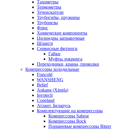
Тахометры
Термометры
Течеискатели
Трубогибы, пружины
Труборезы
Флюс
Химические компоненты
Цилиндры заправочные
Шланги
Сервисные фитинги
Гайки
Муфты локринга
Переходники, краны, проколки
Компрессоры холодильные
Frascold
WANSHENG
Belief
Ankang (Xingfa)
Invotech
Copeland
Атлант. Беларусь
Комплектующие на компрессоры
Компрессоры Sabroe
Компрессоры Bock
Поршневые компрессоры Bitzer