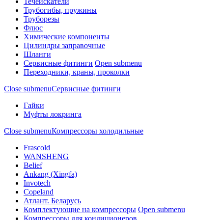
Течеискатели
Трубогибы, пружины
Труборезы
Флюс
Химические компоненты
Цилиндры заправочные
Шланги
Сервисные фитинги
Open submenu
Переходники, краны, проколки
Close submenu
Сервисные фитинги
Гайки
Муфты локринга
Close submenu
Компрессоры холодильные
Frascold
WANSHENG
Belief
Ankang (Xingfa)
Invotech
Copeland
Атлант. Беларусь
Комплектующие на компрессоры
Open submenu
Компрессоры для кондиционеров