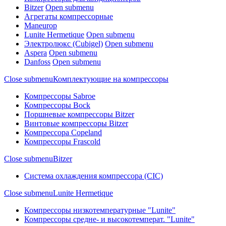
Bitzer
Open submenu
Агрегаты компрессорные
Maneurop
Lunite Hermetique
Open submenu
Электролюкс (Cubigel)
Open submenu
Aspera
Open submenu
Danfoss
Open submenu
Close submenu
Комплектующие на компрессоры
Компрессоры Sabroe
Компрессоры Bock
Поршневые компрессоры Bitzer
Винтовые компрессоры Bitzer
Компрессора Copeland
Компрессоры Frascold
Close submenu
Bitzer
Система охлаждения компрессора (CIC)
Close submenu
Lunite Hermetique
Компрессоры низкотемпературные "Lunite"
Компрессоры средне- и высокотемперат. "Lunite"