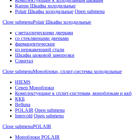
Комплектующие к холодильным шкафам
Капри Шкафы холодильные
Polair Шкафы холодильные
Open submenu
Close submenu
Polair Шкафы холодильные
с металлическими дверьми
со стеклянными дверьми
фармацевтические
из нержавеющей стали
Шкафы шоковой заморозки
Совитал
Close submenu
Моноблоки, сплит-системы холодильные
HIEMS
Север Моноблоки
Комплектующие к сплит-системам, моноблокам и ккб
ККБ
Belluna
POLAIR
Open submenu
Intercold
Open submenu
Close submenu
POLAIR
Моноблоки POLAIR