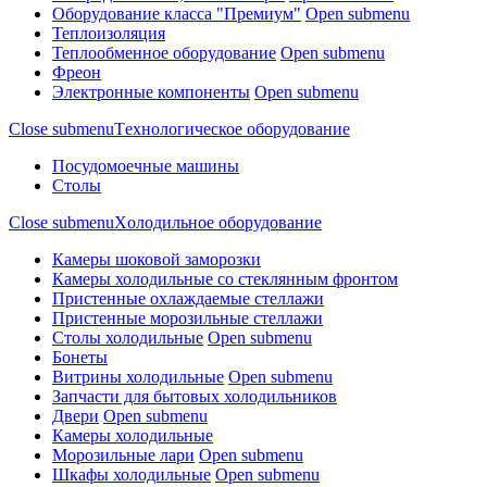
Оборудование класса "Премиум"
Open submenu
Теплоизоляция
Теплообменное оборудование
Open submenu
Фреон
Электронные компоненты
Open submenu
Close submenu
Tехнологическое оборудование
Посудомоечные машины
Столы
Close submenu
Xолодильное оборудование
Камеры шоковой заморозки
Камеры холодильные со стеклянным фронтом
Пристенные охлаждаемые стеллажи
Пристенные морозильные стеллажи
Столы холодильные
Open submenu
Бонеты
Витрины холодильные
Open submenu
Запчасти для бытовых холодильников
Двери
Open submenu
Камеры холодильные
Морозильные лари
Open submenu
Шкафы холодильные
Open submenu