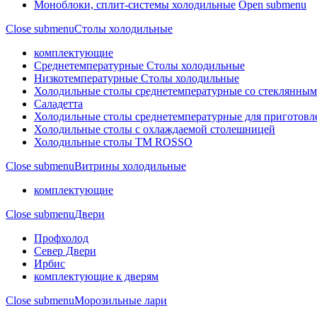
Моноблоки, сплит-системы холодильные
Open submenu
Close submenu
Столы холодильные
комплектующие
Среднетемпературные Столы холодильные
Низкотемпературные Столы холодильные
Холодильные столы среднетемпературные со стеклянным
Саладетта
Холодильные столы среднетемпературные для приготов
Холодильные столы с охлаждаемой столешницей
Холодильные столы ТМ ROSSO
Close submenu
Витрины холодильные
комплектующие
Close submenu
Двери
Профхолод
Север Двери
Ирбис
комплектующие к дверям
Close submenu
Морозильные лари