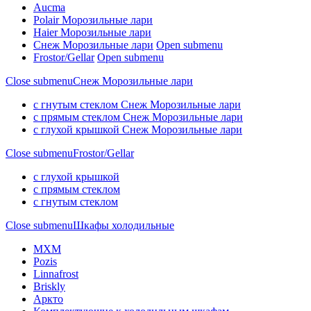
Aucma
Polair Морозильные лари
Haier Морозильные лари
Снеж Морозильные лари
Open submenu
Frostor/Gellar
Open submenu
Close submenu
Снеж Морозильные лари
с гнутым стеклом Снеж Морозильные лари
с прямым стеклом Снеж Морозильные лари
с глухой крышкой Снеж Морозильные лари
Close submenu
Frostor/Gellar
с глухой крышкой
с прямым стеклом
с гнутым стеклом
Close submenu
Шкафы холодильные
МХМ
Pozis
Linnafrost
Briskly
Аркто