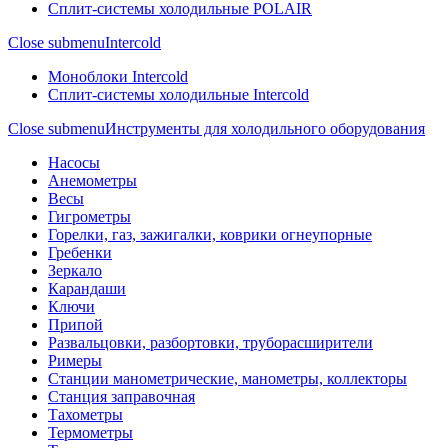
Сплит-системы холодильные POLAIR
Close submenu
Intercold
Моноблоки Intercold
Сплит-системы холодильные Intercold
Close submenu
Инструменты для холодильного оборудования
Насосы
Анемометры
Весы
Гигрометры
Горелки, газ, зажигалки, коврики огнеупорные
Гребенки
Зеркало
Карандаши
Ключи
Припой
Развальцовки, разбортовки, труборасширители
Римеры
Станции манометрические, манометры, коллекторы
Станция заправочная
Тахометры
Термометры