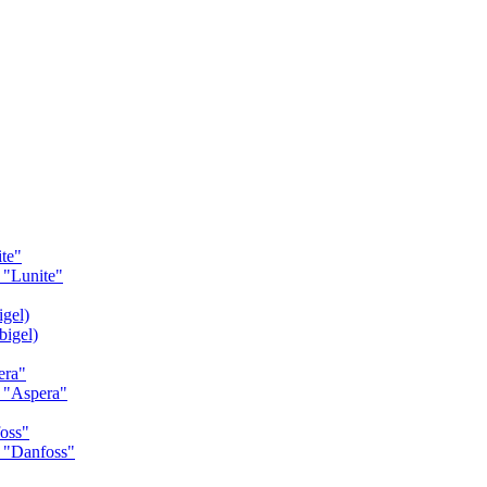
te"
"Lunite"
gel)
igel)
era"
 "Aspera"
oss"
 "Danfoss"