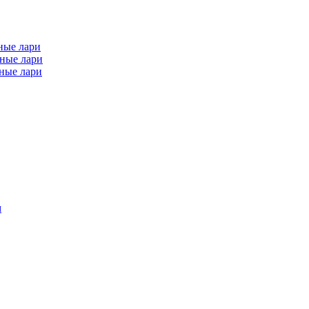
ные лари
ные лари
ные лари
м