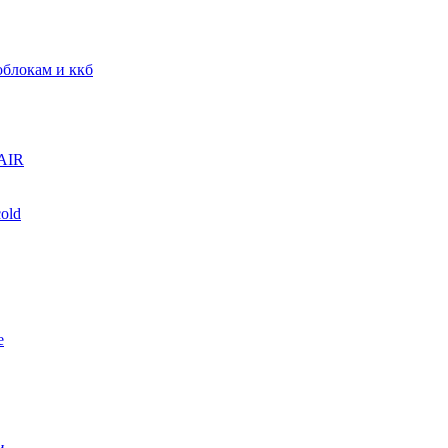
блокам и ккб
AIR
old
е
и