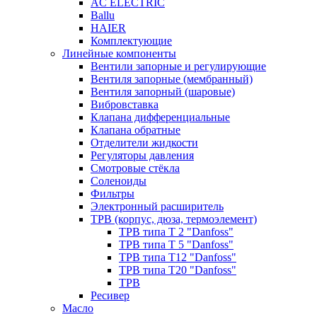
AC ELECTRIC
Ballu
HAIER
Комплектующие
Линейные компоненты
Вентили запорные и регулирующие
Вентиля запорные (мембранный)
Вентиля запорный (шаровые)
Вибровставка
Клапана дифференциальные
Клапана обратные
Отделители жидкости
Регуляторы давления
Смотровые стёкла
Соленоиды
Фильтры
Электронный расширитель
ТРВ (корпус, дюза, термоэлемент)
ТРВ типа Т 2 "Danfoss"
ТРВ типа Т 5 "Danfoss"
ТРВ типа Т12 "Danfoss"
ТРВ типа Т20 "Danfoss"
ТРВ
Ресивер
Масло