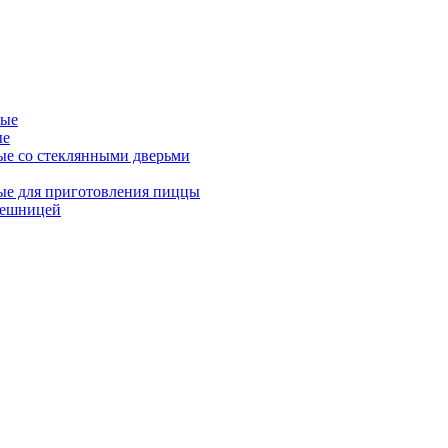
ные
ые
ые со стеклянными дверьми
ые для приготовления пиццы
лешницей