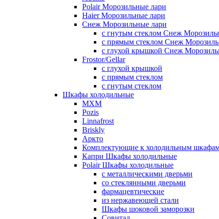
Polair Морозильные лари
Haier Морозильные лари
Снеж Морозильные лари
с гнутым стеклом Снеж Морозиль
с прямым стеклом Снеж Морозиль
с глухой крышкой Снеж Морозиль
Frostor/Gellar
с глухой крышкой
с прямым стеклом
с гнутым стеклом
Шкафы холодильные
МХМ
Pozis
Linnafrost
Briskly
Аркто
Комплектующие к холодильным шкафа
Капри Шкафы холодильные
Polair Шкафы холодильные
с металлическими дверьми
со стеклянными дверьми
фармацевтические
из нержавеющей стали
Шкафы шоковой заморозки
Совитал