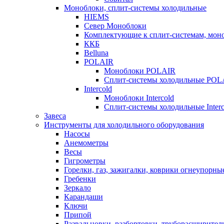
Моноблоки, сплит-системы холодильные
HIEMS
Север Моноблоки
Комплектующие к сплит-системам, моно
ККБ
Belluna
POLAIR
Моноблоки POLAIR
Сплит-системы холодильные POL
Intercold
Моноблоки Intercold
Сплит-системы холодильные Interc
Завеса
Инструменты для холодильного оборудования
Насосы
Анемометры
Весы
Гигрометры
Горелки, газ, зажигалки, коврики огнеупорны
Гребенки
Зеркало
Карандаши
Ключи
Припой
Развальцовки, разбортовки, труборасширител