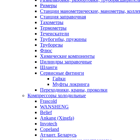
Римеры
Станции манометрические, манометры, колле
Станция заправочная
Тахометры
Термометры
Течеискатели
Трубогибы, пружины
Труборезы
Флюс
Химические компоненты
Цилиндры заправочные
Шланги
Сервисные фитинги
Гайки
Муфты локринга
Переходники, краны, проколки
Компрессоры холодильные
Frascold
WANSHENG
Belief
Ankang (Xingfa)
Invotech
Copeland
Атлант. Беларусь