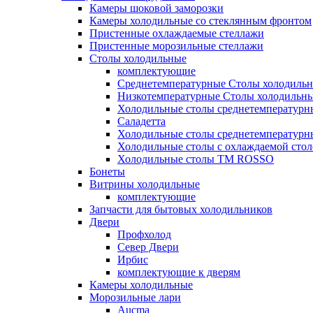
Камеры шоковой заморозки
Камеры холодильные со стеклянным фронтом
Пристенные охлаждаемые стеллажи
Пристенные морозильные стеллажи
Столы холодильные
комплектующие
Среднетемпературные Столы холодиль
Низкотемпературные Столы холодильн
Холодильные столы среднетемпературн
Саладетта
Холодильные столы среднетемпературн
Холодильные столы с охлаждаемой сто
Холодильные столы ТМ ROSSO
Бонеты
Витрины холодильные
комплектующие
Запчасти для бытовых холодильников
Двери
Профхолод
Север Двери
Ирбис
комплектующие к дверям
Камеры холодильные
Морозильные лари
Aucma