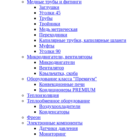
Медные трубы и фитинги
Заглушки
Уголки 45
Трубы
Тройники
Медь метрическая
Переходники
Капилярные трубки, капилярные шланги
Муфты
Уголки 90
Микродвигатели, вентиляторы
Микродвигатели
Вентилятор
Крыльчатка, скоба
Оборудование класса "Премиум"
Конвекционные печи
Кондиционеры PREMIUM
Теплоизоляция
Теплообменное оборудование
Воздухоохладители
Конденсаторы
Фреон
Электронные компоненты
Датчики давления
Мониторинг