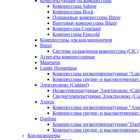
Комплектующие на компрессоры
Компрессоры Sabroe
Компрессоры Bock
Поршневые компрессоры Bitzer
Винтовые компрессоры Bitzer
Компрессора Copeland
Компрессоры Frascold
Компрессоры для кондиционеров
Bitzer
Система охлаждения компрессора (CIC)
Агрегаты компрессорные
Maneurop
Lunite Hermetique
Компрессоры низкотемпературные "Luni
Компрессоры средне- и высокотемперат. 
Электролюкс (Cubigel)
Низкотемпературные Электролюкс (Cubi
Среднетемпературные Электролюкс (Cub
Aspera
Компрессоры низкотемпературные "Asp
Компрессоры средне- и высокотемперат.
Danfoss
Компрессоры низкотемпературные"Danf
Компрессоры средне- и высокотемперат.
Кондиционеры