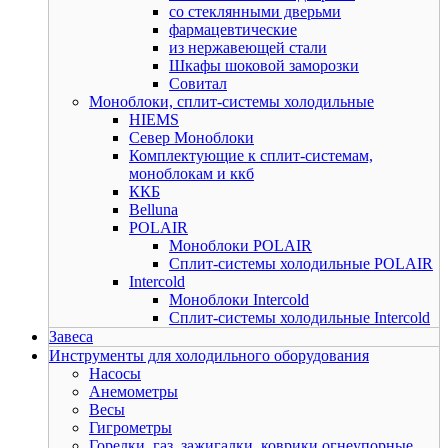
со стеклянными дверьми
фармацевтические
из нержавеющей стали
Шкафы шоковой заморозки
Совитал
Моноблоки, сплит-системы холодильные
HIEMS
Север Моноблоки
Комплектующие к сплит-системам,
моноблокам и ккб
ККБ
Belluna
POLAIR
Моноблоки POLAIR
Сплит-системы холодильные POLAIR
Intercold
Моноблоки Intercold
Сплит-системы холодильные Intercold
Завеса
Инструменты для холодильного оборудования
Насосы
Анемометры
Весы
Гигрометры
Горелки, газ, зажигалки, коврики огнеупорные