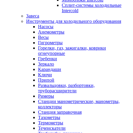
Сплит-системы холодильные
Intercold
Завеса
Инструменты для холодильного оборудования
Насосы
Анемометры
Весы
Гигрометры
Горелки, газ, зажигалки, коврики
огнеупорные
Гребенки
Зеркало
Карандаши
Ключи
Припой
Развальцовки, разбортовки,
труборасширители
Римеры
Станции манометрические, манометры,
коллекторы
Станция заправочная
Тахометры
Термометры
Течеискатели