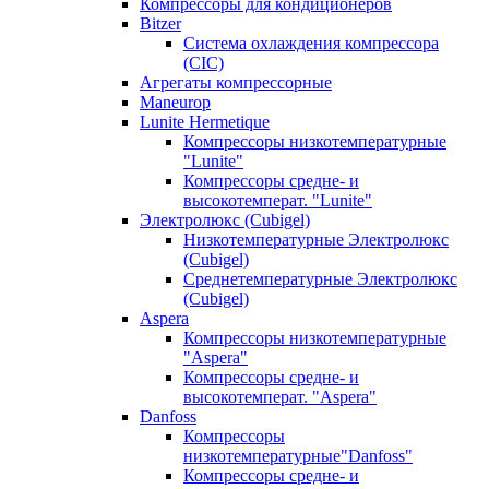
Компрессоры для кондиционеров
Bitzer
Система охлаждения компрессора
(CIC)
Агрегаты компрессорные
Maneurop
Lunite Hermetique
Компрессоры низкотемпературные
"Lunite"
Компрессоры средне- и
высокотемперат. "Lunite"
Электролюкс (Cubigel)
Низкотемпературные Электролюкс
(Cubigel)
Среднетемпературные Электролюкс
(Cubigel)
Aspera
Компрессоры низкотемпературные
"Aspera"
Компрессоры средне- и
высокотемперат. "Aspera"
Danfoss
Компрессоры
низкотемпературные"Danfoss"
Компрессоры средне- и