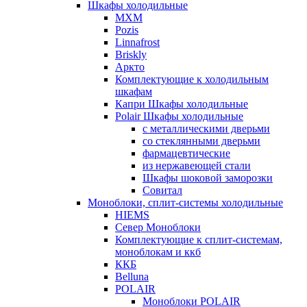
Шкафы холодильные
МХМ
Pozis
Linnafrost
Briskly
Аркто
Комплектующие к холодильным
шкафам
Капри Шкафы холодильные
Polair Шкафы холодильные
с металлическими дверьми
со стеклянными дверьми
фармацевтические
из нержавеющей стали
Шкафы шоковой заморозки
Совитал
Моноблоки, сплит-системы холодильные
HIEMS
Север Моноблоки
Комплектующие к сплит-системам,
моноблокам и ккб
ККБ
Belluna
POLAIR
Моноблоки POLAIR