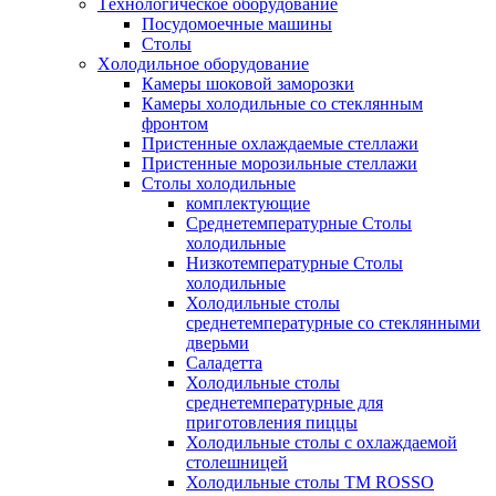
Tехнологическое оборудование
Посудомоечные машины
Столы
Xолодильное оборудование
Камеры шоковой заморозки
Камеры холодильные со стеклянным
фронтом
Пристенные охлаждаемые стеллажи
Пристенные морозильные стеллажи
Столы холодильные
комплектующие
Среднетемпературные Столы
холодильные
Низкотемпературные Столы
холодильные
Холодильные столы
среднетемпературные со стеклянными
дверьми
Саладетта
Холодильные столы
среднетемпературные для
приготовления пиццы
Холодильные столы с охлаждаемой
столешницей
Холодильные столы ТМ ROSSO