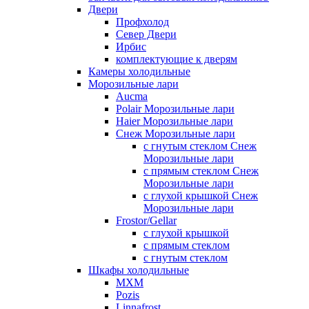
Двери
Профхолод
Север Двери
Ирбис
комплектующие к дверям
Камеры холодильные
Морозильные лари
Aucma
Polair Морозильные лари
Haier Морозильные лари
Снеж Морозильные лари
с гнутым стеклом Снеж
Морозильные лари
с прямым стеклом Снеж
Морозильные лари
с глухой крышкой Снеж
Морозильные лари
Frostor/Gellar
с глухой крышкой
с прямым стеклом
с гнутым стеклом
Шкафы холодильные
МХМ
Pozis
Linnafrost