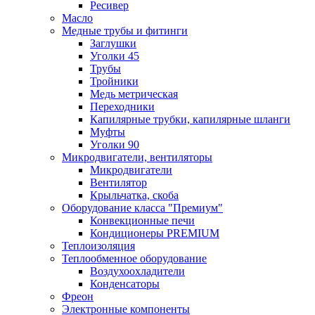
Ресивер
Масло
Медные трубы и фитинги
Заглушки
Уголки 45
Трубы
Тройники
Медь метрическая
Переходники
Капилярные трубки, капилярные шланги
Муфты
Уголки 90
Микродвигатели, вентиляторы
Микродвигатели
Вентилятор
Крыльчатка, скоба
Оборудование класса "Премиум"
Конвекционные печи
Кондиционеры PREMIUM
Теплоизоляция
Теплообменное оборудование
Воздухоохладители
Конденсаторы
Фреон
Электронные компоненты