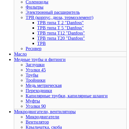
Соленоиды
Фильтры
Электронный расширитель
ТРВ (корпус, дюза, термоэлемент)
ТРВ типа Т 2 "Danfoss"
ТРВ типа Т 5 "Danfoss"
ТРВ типа Т12 "Danfoss"
ТРВ типа Т20 "Danfoss"
ТРВ
Ресивер
Масло
Медные трубы и фитинги
Заглушки
Уголки 45
Трубы
Тройники
Медь метрическая
Переходники
Капилярные трубки, капилярные шланги
Муфты
Уголки 90
Микродвигатели, вентиляторы
Микродвигатели
Вентилятор
Крыльчатка, скоба