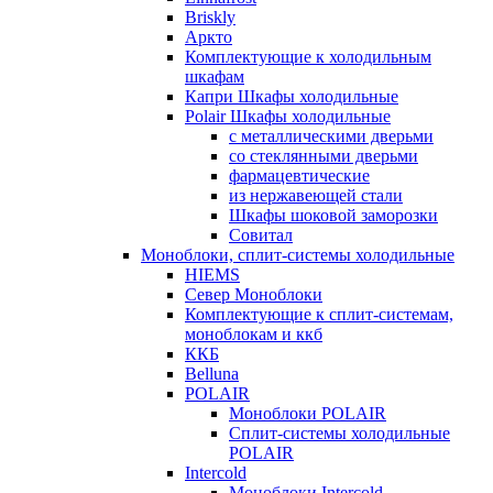
Briskly
Аркто
Комплектующие к холодильным
шкафам
Капри Шкафы холодильные
Polair Шкафы холодильные
с металлическими дверьми
со стеклянными дверьми
фармацевтические
из нержавеющей стали
Шкафы шоковой заморозки
Совитал
Моноблоки, сплит-системы холодильные
HIEMS
Север Моноблоки
Комплектующие к сплит-системам,
моноблокам и ккб
ККБ
Belluna
POLAIR
Моноблоки POLAIR
Сплит-системы холодильные
POLAIR
Intercold
Моноблоки Intercold