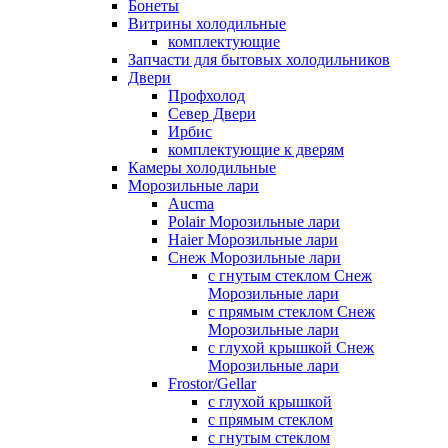
Бонеты
Витрины холодильные
комплектующие
Запчасти для бытовых холодильников
Двери
Профхолод
Север Двери
Ирбис
комплектующие к дверям
Камеры холодильные
Морозильные лари
Aucma
Polair Морозильные лари
Haier Морозильные лари
Снеж Морозильные лари
с гнутым стеклом Снеж
Морозильные лари
с прямым стеклом Снеж
Морозильные лари
с глухой крышкой Снеж
Морозильные лари
Frostor/Gellar
с глухой крышкой
с прямым стеклом
с гнутым стеклом