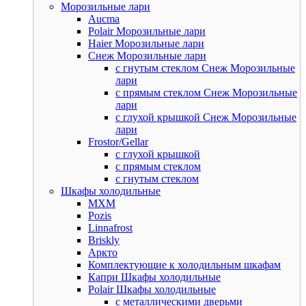
Морозильные лари
Aucma
Polair Морозильные лари
Haier Морозильные лари
Снеж Морозильные лари
с гнутым стеклом Снеж Морозильные
лари
с прямым стеклом Снеж Морозильные
лари
с глухой крышкой Снеж Морозильные
лари
Frostor/Gellar
с глухой крышкой
с прямым стеклом
с гнутым стеклом
Шкафы холодильные
МХМ
Pozis
Linnafrost
Briskly
Аркто
Комплектующие к холодильным шкафам
Капри Шкафы холодильные
Polair Шкафы холодильные
с металлическими дверьми