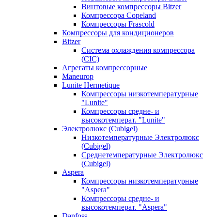
Винтовые компрессоры Bitzer
Компрессора Copeland
Компрессоры Frascold
Компрессоры для кондиционеров
Bitzer
Система охлаждения компрессора
(CIC)
Агрегаты компрессорные
Maneurop
Lunite Hermetique
Компрессоры низкотемпературные
"Lunite"
Компрессоры средне- и
высокотемперат. "Lunite"
Электролюкс (Cubigel)
Низкотемпературные Электролюкс
(Cubigel)
Среднетемпературные Электролюкс
(Cubigel)
Aspera
Компрессоры низкотемпературные
"Aspera"
Компрессоры средне- и
высокотемперат. "Aspera"
Danfoss