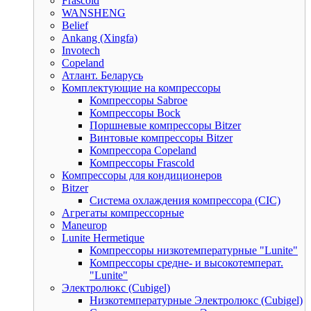
Frascold
WANSHENG
Belief
Ankang (Xingfa)
Invotech
Copeland
Атлант. Беларусь
Комплектующие на компрессоры
Компрессоры Sabroe
Компрессоры Bock
Поршневые компрессоры Bitzer
Винтовые компрессоры Bitzer
Компрессора Copeland
Компрессоры Frascold
Компрессоры для кондиционеров
Bitzer
Система охлаждения компрессора (CIC)
Агрегаты компрессорные
Maneurop
Lunite Hermetique
Компрессоры низкотемпературные "Lunite"
Компрессоры средне- и высокотемперат.
"Lunite"
Электролюкс (Cubigel)
Низкотемпературные Электролюкс (Cubigel)