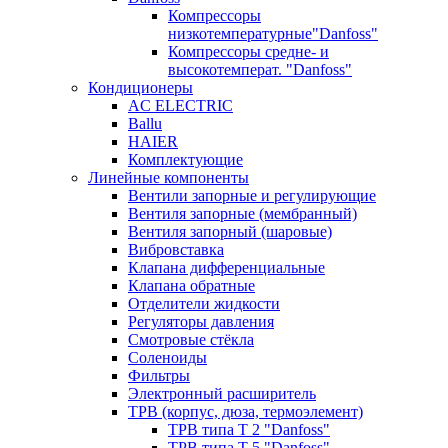
Компрессоры
низкотемпературные"Danfoss"
Компрессоры средне- и
высокотемперат. "Danfoss"
Кондиционеры
AC ELECTRIC
Ballu
HAIER
Комплектующие
Линейные компоненты
Вентили запорные и регулирующие
Вентиля запорные (мембранный)
Вентиля запорный (шаровые)
Вибровставка
Клапана дифференциальные
Клапана обратные
Отделители жидкости
Регуляторы давления
Смотровые стёкла
Соленоиды
Фильтры
Электронный расширитель
ТРВ (корпус, дюза, термоэлемент)
ТРВ типа Т 2 "Danfoss"
ТРВ типа Т 5 "Danfoss"