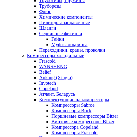
Трубогибы, пружины
Труборезы
Флюс
Химические компоненты
Цилиндры заправочные
Шланги
Сервисные фитинги
Гайки
Муфты локринга
Переходники, краны, проколки
Компрессоры холодильные
Frascold
WANSHENG
Belief
Ankang (Xingfa)
Invotech
Copeland
Атлант. Беларусь
Комплектующие на компрессоры
Компрессоры Sabroe
Компрессоры Bock
Поршневые компрессоры Bitzer
Винтовые компрессоры Bitzer
Компрессора Copeland
Компрессоры Frascold