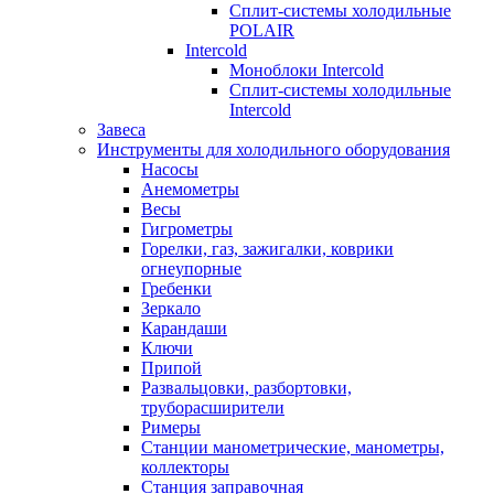
Сплит-системы холодильные
POLAIR
Intercold
Моноблоки Intercold
Сплит-системы холодильные
Intercold
Завеса
Инструменты для холодильного оборудования
Насосы
Анемометры
Весы
Гигрометры
Горелки, газ, зажигалки, коврики
огнеупорные
Гребенки
Зеркало
Карандаши
Ключи
Припой
Развальцовки, разбортовки,
труборасширители
Римеры
Станции манометрические, манометры,
коллекторы
Станция заправочная