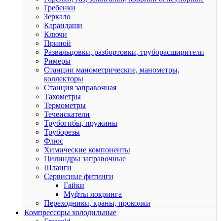
Гребенки
Зеркало
Карандаши
Ключи
Припой
Развальцовки, разбортовки, труборасширители
Римеры
Станции манометрические, манометры,
коллекторы
Станция заправочная
Тахометры
Термометры
Течеискатели
Трубогибы, пружины
Труборезы
Флюс
Химические компоненты
Цилиндры заправочные
Шланги
Сервисные фитинги
Гайки
Муфты локринга
Переходники, краны, проколки
Компрессоры холодильные