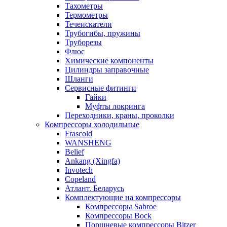
Тахометры
Термометры
Течеискатели
Трубогибы, пружины
Труборезы
Флюс
Химические компоненты
Цилиндры заправочные
Шланги
Сервисные фитинги
Гайки
Муфты локринга
Переходники, краны, проколки
Компрессоры холодильные
Frascold
WANSHENG
Belief
Ankang (Xingfa)
Invotech
Copeland
Атлант. Беларусь
Комплектующие на компрессоры
Компрессоры Sabroe
Компрессоры Bock
Поршневые компрессоры Bitzer