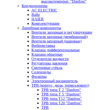
высокотемперат. "Danfoss"
Кондиционеры
AC ELECTRIC
Ballu
HAIER
Комплектующие
Линейные компоненты
Вентили запорные и регулирующие
Вентиля запорные (мембранный)
Вентиля запорный (шаровые)
Вибровставка
Клапана дифференциальные
Клапана обратные
Отделители жидкости
Регуляторы давления
Смотровые стёкла
Соленоиды
Фильтры
Электронный расширитель
ТРВ (корпус, дюза, термоэлемент)
ТРВ типа Т 2 "Danfoss"
ТРВ типа Т 5 "Danfoss"
ТРВ типа Т12 "Danfoss"
ТРВ типа Т20 "Danfoss"
ТРВ