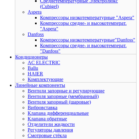
Среднетемпературные Электролюкс
(Cubigel)
Aspera
Компрессоры низкотемпературные "Aspera"
Компрессоры средне- и высокотемперат.
"Aspera"
Danfoss
Компрессоры низкотемпературные"Danfoss"
Компрессоры средне- и высокотемперат.
"Danfoss"
Кондиционеры
AC ELECTRIC
Ballu
HAIER
Комплектующие
Линейные компоненты
Вентили запорные и регулирующие
Вентиля запорные (мембранный)
Вентиля запорный (шаровые)
Вибровставка
Клапана дифференциальные
Клапана обратные
Отделители жидкости
Регуляторы давления
Смотровые стёкла