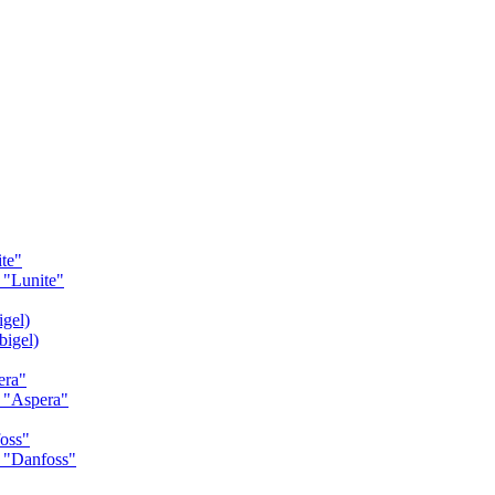
te"
"Lunite"
gel)
igel)
era"
 "Aspera"
oss"
 "Danfoss"