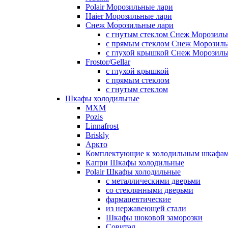
Polair Морозильные лари
Haier Морозильные лари
Снеж Морозильные лари
с гнутым стеклом Снеж Морозиль
с прямым стеклом Снеж Морозиль
с глухой крышкой Снеж Морозиль
Frostor/Gellar
с глухой крышкой
с прямым стеклом
с гнутым стеклом
Шкафы холодильные
МХМ
Pozis
Linnafrost
Briskly
Аркто
Комплектующие к холодильным шкафа
Капри Шкафы холодильные
Polair Шкафы холодильные
с металлическими дверьми
со стеклянными дверьми
фармацевтические
из нержавеющей стали
Шкафы шоковой заморозки
Совитал