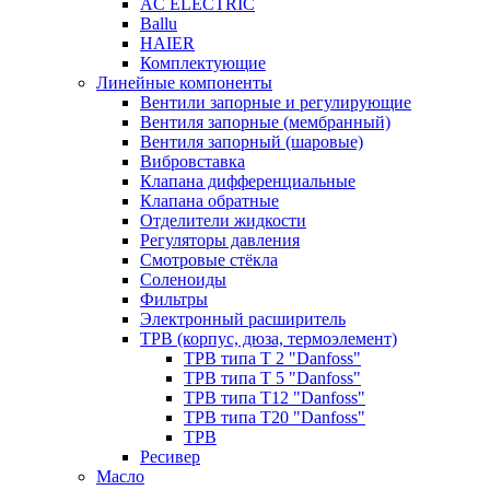
AC ELECTRIC
Ballu
HAIER
Комплектующие
Линейные компоненты
Вентили запорные и регулирующие
Вентиля запорные (мембранный)
Вентиля запорный (шаровые)
Вибровставка
Клапана дифференциальные
Клапана обратные
Отделители жидкости
Регуляторы давления
Смотровые стёкла
Соленоиды
Фильтры
Электронный расширитель
ТРВ (корпус, дюза, термоэлемент)
ТРВ типа Т 2 "Danfoss"
ТРВ типа Т 5 "Danfoss"
ТРВ типа Т12 "Danfoss"
ТРВ типа Т20 "Danfoss"
ТРВ
Ресивер
Масло