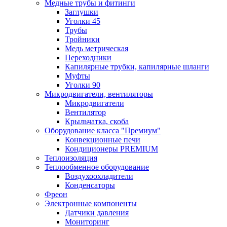
Медные трубы и фитинги
Заглушки
Уголки 45
Трубы
Тройники
Медь метрическая
Переходники
Капилярные трубки, капилярные шланги
Муфты
Уголки 90
Микродвигатели, вентиляторы
Микродвигатели
Вентилятор
Крыльчатка, скоба
Оборудование класса "Премиум"
Конвекционные печи
Кондиционеры PREMIUM
Теплоизоляция
Теплообменное оборудование
Воздухоохладители
Конденсаторы
Фреон
Электронные компоненты
Датчики давления
Мониторинг