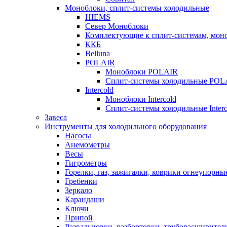
Моноблоки, сплит-системы холодильные
HIEMS
Север Моноблоки
Комплектующие к сплит-системам, моно
ККБ
Belluna
POLAIR
Моноблоки POLAIR
Сплит-системы холодильные POL
Intercold
Моноблоки Intercold
Сплит-системы холодильные Interc
Завеса
Инструменты для холодильного оборудования
Насосы
Анемометры
Весы
Гигрометры
Горелки, газ, зажигалки, коврики огнеупорны
Гребенки
Зеркало
Карандаши
Ключи
Припой
Развальцовки, разбортовки, труборасширител