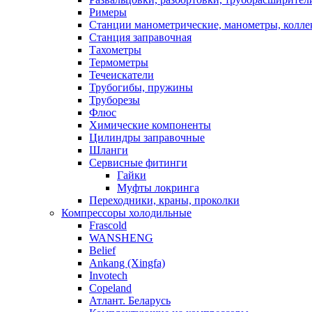
Римеры
Станции манометрические, манометры, колле
Станция заправочная
Тахометры
Термометры
Течеискатели
Трубогибы, пружины
Труборезы
Флюс
Химические компоненты
Цилиндры заправочные
Шланги
Сервисные фитинги
Гайки
Муфты локринга
Переходники, краны, проколки
Компрессоры холодильные
Frascold
WANSHENG
Belief
Ankang (Xingfa)
Invotech
Copeland
Атлант. Беларусь