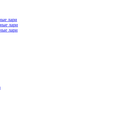
ные лари
ные лари
ные лари
м