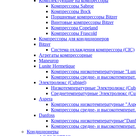
Комплектующие на компрессоры
Компрессоры Sabroe
Компрессоры Bock
Поршневые компрессоры Bitzer
Винтовые компрессоры Bitzer
Компрессора Copeland
Компрессоры Frascold
Компрессоры для кондиционеров
Bitzer
Система охлаждения компрессора (CIC)
Агрегаты компрессорные
Maneurop
Lunite Hermetique
Компрессоры низкотемпературные "Luni
Компрессоры средне- и высокотемперат. 
Электролюкс (Cubigel)
Низкотемпературные Электролюкс (Cubi
Среднетемпературные Электролюкс (Cub
Aspera
Компрессоры низкотемпературные "Asp
Компрессоры средне- и высокотемперат.
Danfoss
Компрессоры низкотемпературные"Danf
Компрессоры средне- и высокотемперат.
Кондиционеры