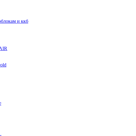
блокам и ккб
AIR
old
е
и