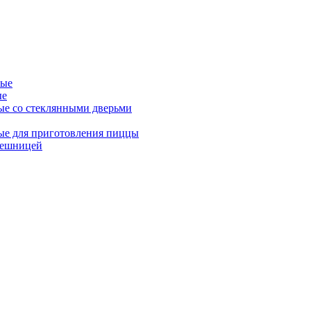
ные
ые
ые со стеклянными дверьми
ые для приготовления пиццы
лешницей