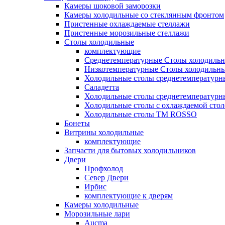
Камеры шоковой заморозки
Камеры холодильные со стеклянным фронтом
Пристенные охлаждаемые стеллажи
Пристенные морозильные стеллажи
Столы холодильные
комплектующие
Среднетемпературные Столы холодиль
Низкотемпературные Столы холодильн
Холодильные столы среднетемпературн
Саладетта
Холодильные столы среднетемпературн
Холодильные столы с охлаждаемой сто
Холодильные столы ТМ ROSSO
Бонеты
Витрины холодильные
комплектующие
Запчасти для бытовых холодильников
Двери
Профхолод
Север Двери
Ирбис
комплектующие к дверям
Камеры холодильные
Морозильные лари
Aucma